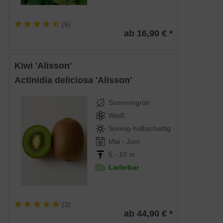
(
5
)
ab 16,90 € *
Kiwi 'Alisson'
Actinidia deliciosa 'Alisson'
Sommergrün
Weiß
Sonnig-halbschattig
Mai - Juni
5 - 10 m
Lieferbar
(
3
)
ab 44,90 € *