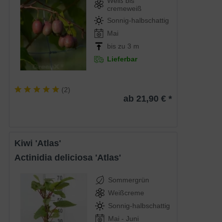
Weiß bis
cremeweiß
Sonnig-halbschattig
Mai
bis zu 3 m
Lieferbar
(
2
)
ab 21,90 € *
Kiwi 'Atlas'
Actinidia deliciosa 'Atlas'
Sommergrün
Weißcreme
Sonnig-halbschattig
Mai - Juni