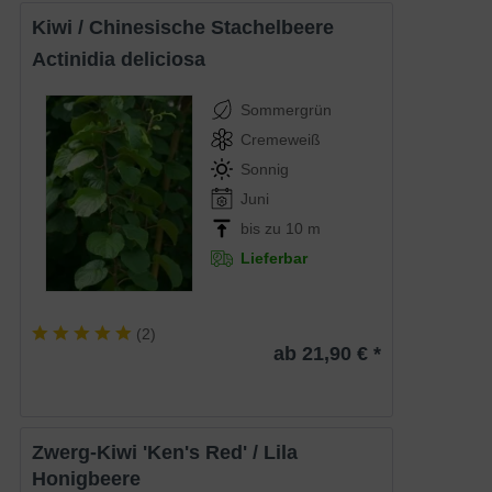
Kiwi / Chinesische Stachelbeere
Actinidia deliciosa
Sommergrün
Cremeweiß
Sonnig
Juni
bis zu 10 m
Lieferbar
(
2
)
ab 21,90 € *
Zwerg-Kiwi 'Ken's Red' / Lila
Honigbeere