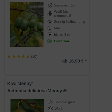
Sommergrün
Weiß bis
cremeweiß
Sonnig-halbschattig
Mai
bis zu 3 m
Lieferbar
(
10
)
ab 16,90 € *
Kiwi 'Jenny'
Actinidia deliciosa 'Jenny ®'
Sommergrün
Weiß