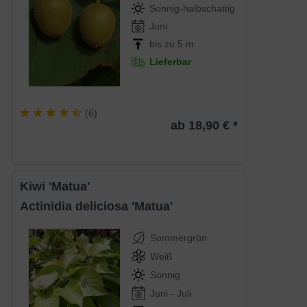
Sonnig-halbschattig
Juni
bis zu 5 m
Lieferbar
(
6
)
ab 18,90 € *
Kiwi 'Matua'
Actinidia deliciosa 'Matua'
Sommergrün
Weiß
Sonnig
Juni - Juli