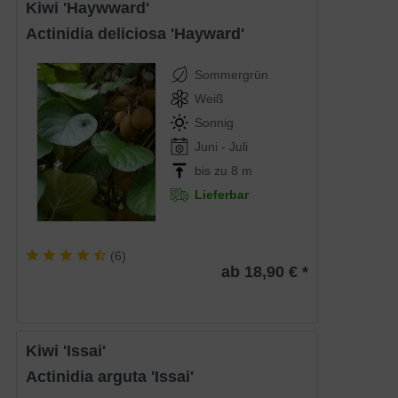
Kiwi 'Haywward'
Actinidia deliciosa 'Hayward'
Sommergrün
Weiß
Sonnig
Juni - Juli
bis zu 8 m
Lieferbar
(
6
)
ab 18,90 € *
Kiwi 'Issai'
Actinidia arguta 'Issai'