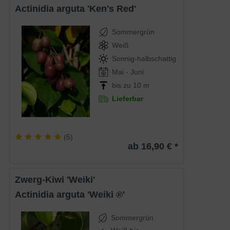
Actinidia arguta 'Ken's Red'
Sommergrün
Weiß
Sonnig-halbschattig
Mai - Juni
bis zu 10 m
Lieferbar
(
5
)
ab 16,90 € *
Zwerg-Kiwi 'Weiki'
Actinidia arguta 'Weiki ®'
Sommergrün