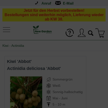
Anruf
Jetzt für den Herbst vorbestellen!
Bestellungen sind weiterhin möglich, Lieferung wieder
ab KW 38.
Kiwi - Actinidia
Kiwi 'Abbot'
Actinidia deliciosa 'Abbot'
Sommergrün
Weiß
Sonnig-halbschattig
Mai - Juni
5 - 10 m