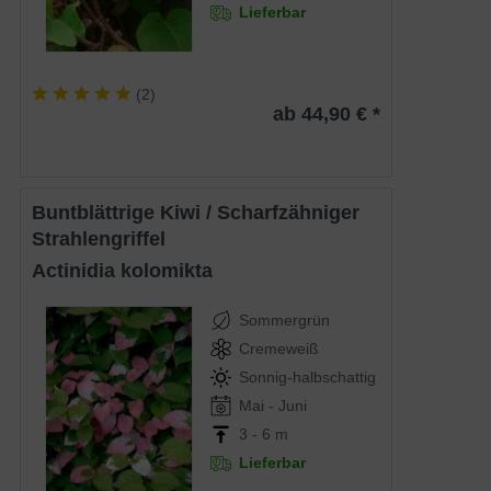
Lieferbar
(
2
)
ab 44,90 € *
Buntblättrige Kiwi / Scharfzähniger
Strahlengriffel
Actinidia kolomikta
Sommergrün
Cremeweiß
Sonnig-halbschattig
Mai - Juni
3 - 6 m
Lieferbar