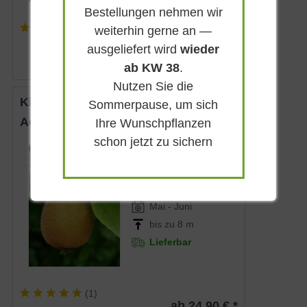
Bestellungen nehmen wir
(
2
)
weiterhin gerne an —
ab 22,90 € *
ausgeliefert wird
wieder
ab KW 38
.
Nutzen Sie die
Kiwi 'Solissimo'
Sommerpause, um sich
Actinidia chinensis 'Solissimo ®'
Ihre Wunschpflanzen
schon jetzt zu sichern
Sommergrün
Weiß
Sonnig-halbschattig
Mai - Juni
bis zu 8 m
Lieferbar
(
1
)
ab 24,90 € *