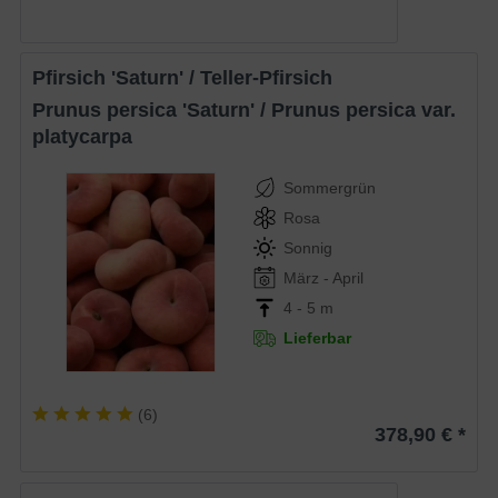
Pfirsich 'Saturn' / Teller-Pfirsich
Prunus persica 'Saturn' / Prunus persica var.
platycarpa
Sommergrün
Rosa
Sonnig
März - April
4 - 5 m
Lieferbar
(
6
)
378,90 € *