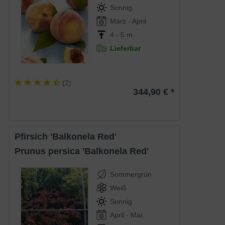
Sonnig
März - April
4 - 5 m
Lieferbar
(
2
)
344,90 € *
Pfirsich 'Balkonela Red'
Prunus persica 'Balkonela Red'
Sommergrün
Weiß
Sonnig
April - Mai