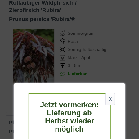
Rotlaubiger Wildpfirsich /
Zierpfirsich 'Rubira'
Prunus persica 'Rubira'®
Sommergrün
Rosa
Sonnig-halbschattig
März - April
3 - 5 m
Lieferbar
44,90 € *
X
Jetzt vormerken:
Lieferung ab
Herbst wieder
Pfirsich 'Amsden'
möglich
Prunus persica 'Amsden'