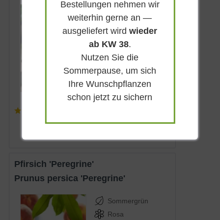
Bestellungen nehmen wir
Sommergrün
weiterhin gerne an —
Weiß-rosa
ausgeliefert wird
wieder
Sonnig
ab KW 38
.
März
Nutzen Sie die
4 - 5 m
Sommerpause, um sich
Lieferbar
Ihre Wunschpflanzen
schon jetzt zu sichern
(
2
)
344,90 € *
Pfirsich 'Peregrine'
Prunus persica 'Peregrine'
Sommergrün
Rosa