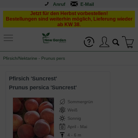
Anruf
Jetzt für den Herbst vorbestellen!
Bestellungen sind weiterhin möglich, Lieferung wieder
ab KW 38.
Pfirsich/Nektarine - Prunus pers
Pfirsich 'Suncrest'
Prunus persica 'Suncrest'
Sommergrün
Weiß
Sonnig
April - Mai
4 - 6 m