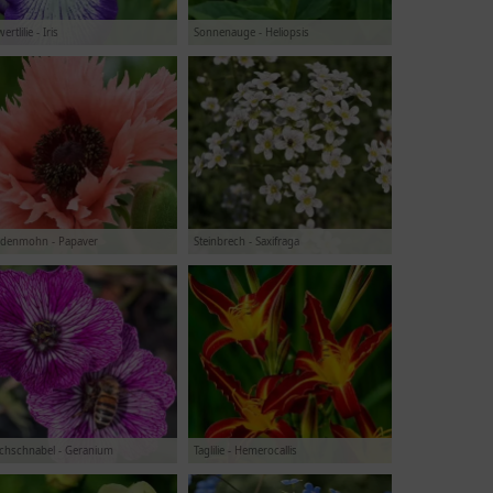
rtlilie - Iris
Sonnenauge - Heliopsis
udenmohn - Papaver
Steinbrech - Saxifraga
rchschnabel - Geranium
Taglilie - Hemerocallis