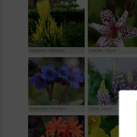
Königskerze - Verbascum
Krötenlilie - Tricyrtis
Lungenkraut - Pulmonaria
Lupine - Lupinus