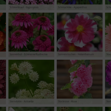
Schleierkraut - Gypsophila
Schmucklilie - Agapanthus
Schwe
Sonnenhut - Echinacea/Rudbeckia
Sonnenröschen - Helianthemum
Sta
Sterndolde - Astrantia
Stockrose - Alcea
Sto