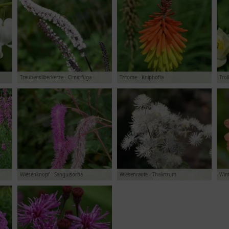
Traubensilberkerze - Cimicifuga
Tritome - Kniphofia
Trol
Wiesenknopf - Sanguisorba
Wiesenraute - Thalictrum
Win