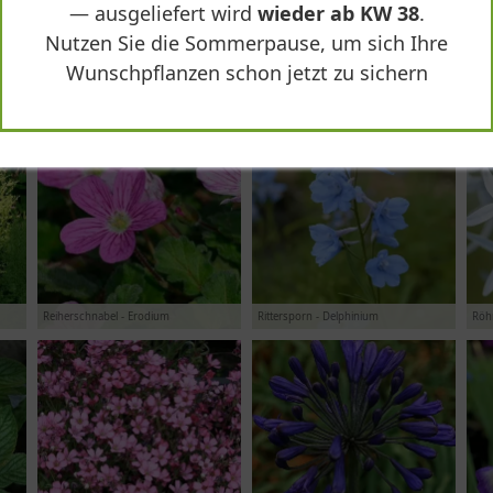
— ausgeliefert wird
wieder ab KW 38
.
Nutzen Sie die Sommerpause, um sich Ihre
Wunschpflanzen schon jetzt zu sichern
Platterbse - Lathyrus
Prachtkerze - Gaura
Prac
Reiherschnabel - Erodium
Rittersporn - Delphinium
Röh