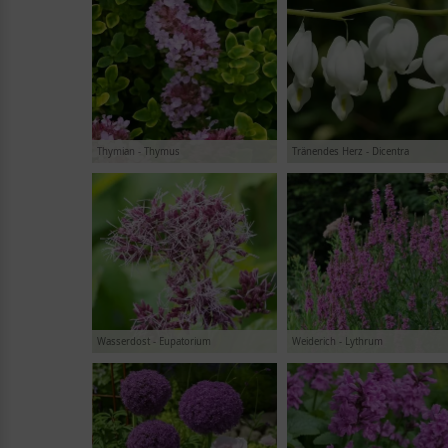
Thymian - Thymus
Tränendes Herz - Dicentra
Wasserdost - Eupatorium
Weiderich - Lythrum