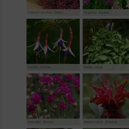
Fettblatt/Fetthenne - Sedum
Fingerhut - Digitalis
Fuchsie - Fuchsia
Funkie - Hosta
Grasnelke - Armeria
Indianernessel - Monarda