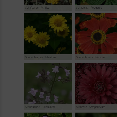
Schafgarbe - Achillea
Schaublatt - Rodgersia
Sonnenblume - Helianthus
Sonnenbraut - Helenium
Steinquendel - Calamintha
Steinrose - Sempervivum