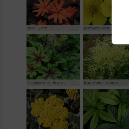
Nelke - Lychnis
Nelkenwurz - Geum
Purpurglöckchen - Heuchera
Raute, Wermut - Artemisia