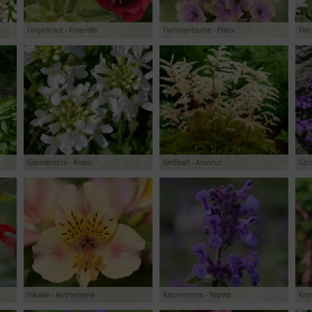
Fingerkraut - Potentilla
Flammenblume - Phlox
Flo
Gänsekresse - Arabis
Geißbart - Aruncus
Glo
Inkalilie - Alstroemeria
Katzenminze - Nepeta
Knöt