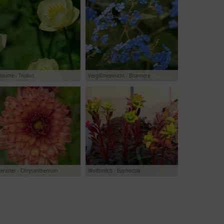
lblume - Trollius
Vergißmeinnicht - Brunnera
teraster - Chrysanthemum
Wolfsmilch - Euphorbia