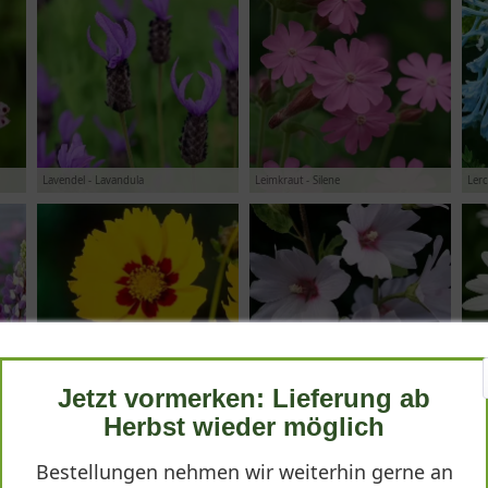
Lavendel - Lavandula
Leimkraut - Silene
Lerc
Mädchenauge - Coreopsis
Malve - Lavatera
Mar
Jetzt vormerken: Lieferung ab
Herbst wieder möglich
Bestellungen nehmen wir weiterhin gerne an