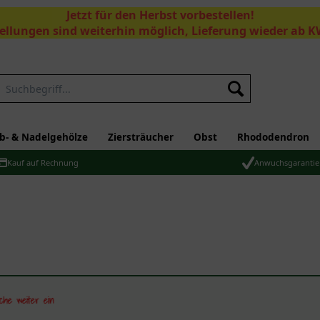
Jetzt für den Herbst vorbestellen!
ellungen sind weiterhin möglich, Lieferung wieder ab K
Suchen
b- & Nadelgehölze
Ziersträucher
Obst
Rhododendron
Kauf auf Rechnung
Anwuchsgarantie