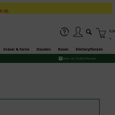
W 38.
0,0
*
Gräser & Farne
Stauden
Rosen
Kletterpflanzen
Mehr als 10.000 Pflanzen