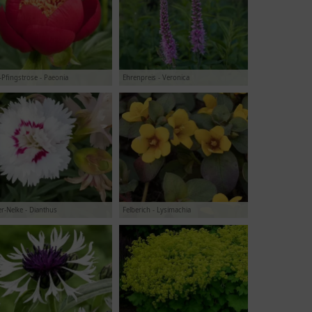
-Pfingstrose - Paeonia
Ehrenpreis - Veronica
r-Nelke - Dianthus
Felberich - Lysimachia