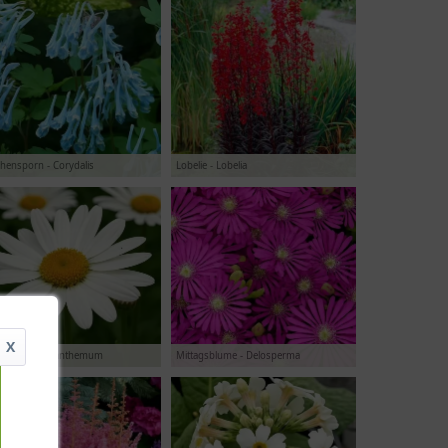
hensporn - Corydalis
Lobelie - Lobelia
X
gerite - Leucanthemum
Mittagsblume - Delosperma