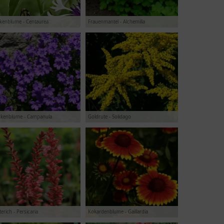
ckenblume - Centaurea
Frauenmantel - Alchemilla
ckenblume - Campanula
Goldrute - Solidago
erich - Persicaria
Kokardenblume - Gaillardia