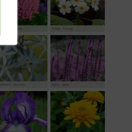
htspiere - Astilbe
Primel - Primula
renstern - Amsonia
Salbei - Salvia