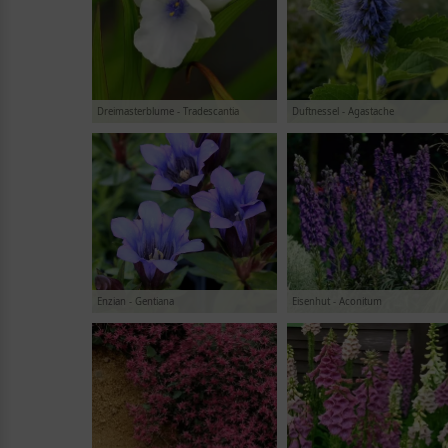
Solitärstauden
(
357
)
Steingartenstauden
(
491
)
Sumpf
(
20
)
Wasserrand-Pflanzen
(
89
)
Dreimasterblume - Tradescantia
Duftnessel - Agastache
sonstige Stauden
(
23
)
Enzian - Gentiana
Eisenhut - Aconitum