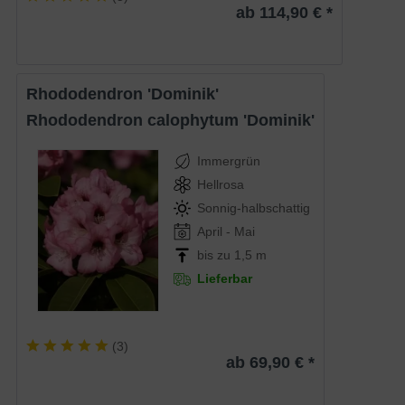
ab 114,90 € *
Rhododendron 'Dominik'
Rhododendron calophytum 'Dominik'
Immergrün
Hellrosa
Sonnig-halbschattig
April - Mai
bis zu 1,5 m
Lieferbar
(
3
)
ab 69,90 € *