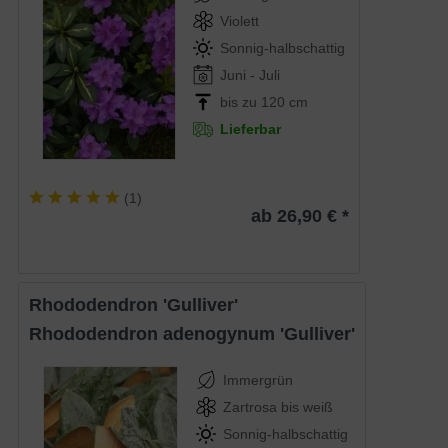
Violett
Sonnig-halbschattig
Juni - Juli
bis zu 120 cm
Lieferbar
(
1
)
ab 26,90 € *
Rhododendron 'Gulliver'
Rhododendron adenogynum 'Gulliver'
Immergrün
Zartrosa bis weiß
Sonnig-halbschattig