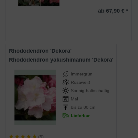
ab 67,90 € *
Rhododendron 'Dekora'
Rhododendron yakushimanum 'Dekora'
Immergrün
Rosaweiß
Sonnig-halbschattig
Mai
bis zu 80 cm
Lieferbar
(
5
)