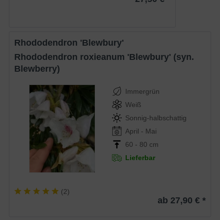
Rhododendron 'Blewbury'
Rhododendron roxieanum 'Blewbury' (syn.
Blewberry)
Immergrün
Weiß
Sonnig-halbschattig
April - Mai
60 - 80 cm
Lieferbar
(
2
)
ab 27,90 € *