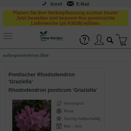
Anruf
Planen Sie Ihre Herbstpflanzung scchon heute!
Jetzt bestellen und bequem Ihre gewünschte
Lieferwoche (ab KW38) wählen.
außergewöhnliches Blatt
(
24
)
Pontischer Rhododendron
'Graziella'
Rhododendron ponticum 'Graziella'
Immergrün
Rosa
Sonnig-halbschattig
Mai - Juni