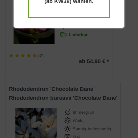
(ab KW38) wählen.
Rubinrosa
Sonnig-halbschattig
April - Mai
bis zu 1,5 m
Lieferbar
(
2
)
ab 54,90 € *
Rhododendron 'Chocolate Dane'
Rhododendron bureavii 'Chocolate Dane'
Immergrün
Weiß
Sonnig-halbschattig
Mai