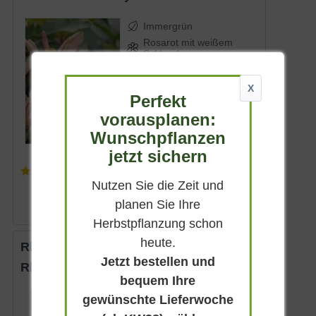
Immergrün
Rosarot mit weißem
Schlund
Sonnig-halbschattig
Mai
X
Perfekt
bis 120 cm
vorausplanen:
Lieferbar
Wunschpflanzen
jetzt sichern
(
1
)
ab 42,90 € *
Nutzen Sie die Zeit und
planen Sie Ihre
Herbstpflanzung schon
heute.
Rhododendron 'Caramba'
Jetzt bestellen und
Rhododendron calophytum 'Caramba'
bequem Ihre
gewünschte Lieferwoche
Immergrün