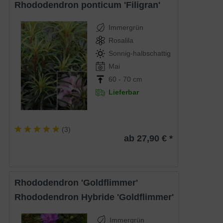
Rhododendron ponticum 'Filigran'
Immergrün
Rosalila
Sonnig-halbschattig
Mai
60 - 70 cm
Lieferbar
(
3
)
ab 27,90 € *
Rhododendron 'Goldflimmer'
Rhododendron Hybride 'Goldflimmer'
Immergrün