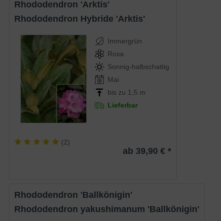
Rhododendron 'Arktis'
Rhododendron Hybride 'Arktis'
Immergrün
Rosa
Sonnig-halbschattig
Mai
bis zu 1,5 m
Lieferbar
(
2
)
ab 39,90 € *
Rhododendron 'Ballkönigin'
Rhododendron yakushimanum 'Ballkönigin'