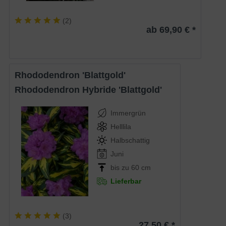
(
2
)
ab 69,90 € *
Rhododendron 'Blattgold'
Rhododendron Hybride 'Blattgold'
Immergrün
Helllila
Halbschattig
Juni
bis zu 60 cm
Lieferbar
(
3
)
27,50 € *