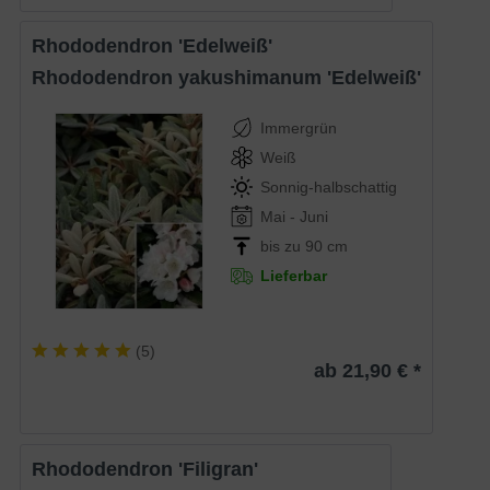
Rhododendron 'Edelweiß'
Rhododendron yakushimanum 'Edelweiß'
Immergrün
Weiß
Sonnig-halbschattig
Mai - Juni
bis zu 90 cm
Lieferbar
(
5
)
ab 21,90 € *
Rhododendron 'Filigran'