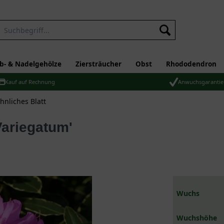
b- & Nadelgehölze
Ziersträucher
Obst
Rhododendron
Kauf auf Rechnung
Anwuchsgarantie
nliches Blatt
Variegatum'
Wuchs
Wuchshöhe