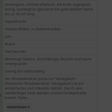
Immergrün, schmal-elliptisch, am Ende zugespitzt,
ledrig, dunkelgrün glänzend mit gelb-weißem Rand,
bis zu 10 cm lang
Kapselfrucht
Violette Blüten, in Doldentrauben
Juni
Braun
Flachwurzler
Bevorzugt lockere, durchlässige, feuchte und saure
Untergründe
Sonnig bis halbschattig
Der Rhododendron ponticum 'Variegatum'
(Pontischer Rhododendron 'Variegatum') ist ein
winterhartes und robustes Gehölz. Durch sein
zweifarbiges Laub werden schöne Farbkontraste
:
kreiert. Tolles...
weiterlesen ▾