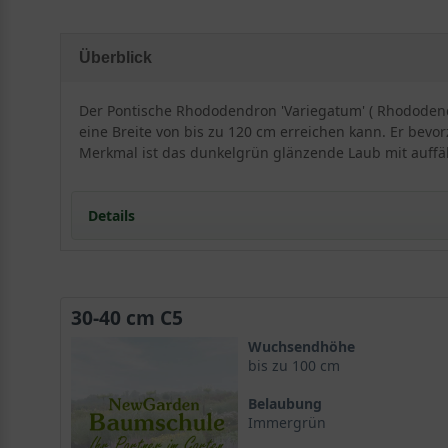
Überblick
Der Pontische Rhododendron 'Variegatum' ( Rhododend
eine Breite von bis zu 120 cm erreichen kann. Er bevo
Merkmal ist das dunkelgrün glänzende Laub mit auffäl
Details
Besonderheiten und Eigenschaften vom Rhodode
30-40 cm C5
Der Rhododendron ponticum 'Variegatum' ist eine Zier
Wuchsendhöhe
zeichnet sich durch seine auffällige Blattfärbung au
bis zu 100 cm
Belaubung
Wuchshöhe und Wuchsform
Immergrün
Der Rhododendron ponticum 'Variegatum' ist ein immer