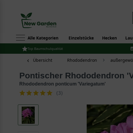
Alle Kategorien
Einzelstücke
Hecken
Lau
Top Baumschulqualität
Übersicht
Rhododendron
außergewöh
Pontischer Rhododendron '
Rhododendron ponticum 'Variegatum'
(
3
)