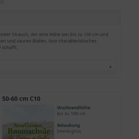
Zierelement!
ender Strauch, der eine Höhe von bis zu 100 cm und
igen und sauren Böden. Sein charakteristisches
 schafft.
'Variegatum'
50-60 cm C10
 Pontischer Rhododendron 'Variegatum' bekannt und
Wuchsendhöhe
er Pflanze genauer beschrieben.
bis zu 100 cm
Belaubung
Immergrün
kann. Die Wuchsform ist aufrecht und dicht verzweigt.