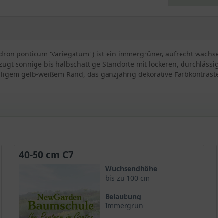
ron ponticum 'Variegatum' ) ist ein immergrüner, aufrecht wachs
rzugt sonnige bis halbschattige Standorte mit lockeren, durchläss
ligem gelb-weißem Rand, das ganzjährig dekorative Farbkontraste
ndron ponticum 'Variegatum' / Pontischer Rhododendron 
40-50 cm C7
pflanze aus der Familie der Heidekrautgewächse. Er ist auch als
Wuchsendhöhe
s. Im Folgenden werden die Besonderheiten und Eigenschaften dies
bis zu 100 cm
Belaubung
Immergrün
grüner Strauch, der eine Höhe von bis zu einem Meter erreichen 