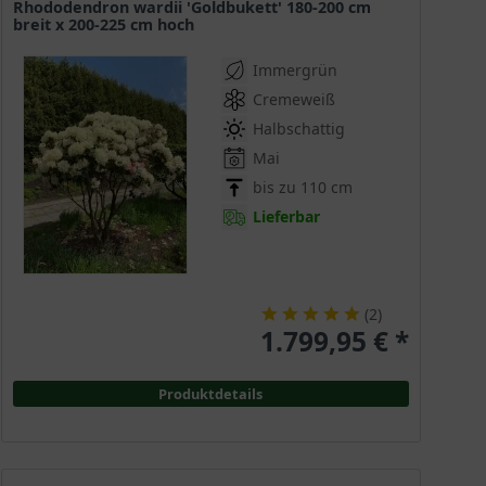
Rhododendron wardii 'Goldbukett' 180-200 cm
breit x 200-225 cm hoch
Immergrün
Cremeweiß
Halbschattig
Mai
bis zu 110 cm
Lieferbar
(
2
)
1.799,95 € *
Produktdetails