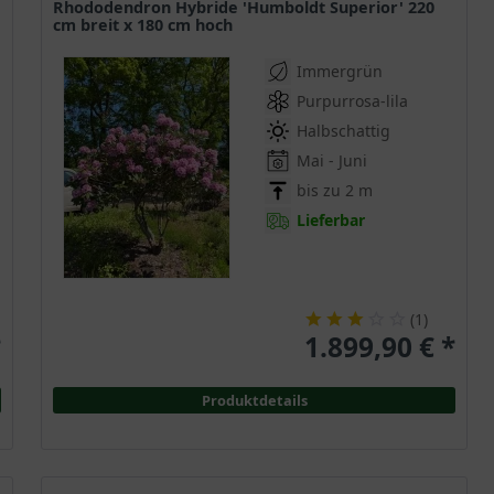
Rhododendron Hybride 'Humboldt Superior' 220
cm breit x 180 cm hoch
Immergrün
Purpurrosa-lila
Halbschattig
Mai - Juni
bis zu 2 m
Lieferbar
(
1
)
*
1.899,90 € *
Produktdetails