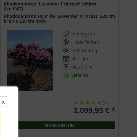
Rhododendron 'Lavender Princess' Schirm
(Nr.1307)
Rhododendron Hybride 'Lavender Princess' 220 cm
breit x 220 cm hoch
Immergrün
Fliederfarben
Halbschattig
Mai - Juni
bis zu 2 m
Lieferbar
X
(
1
)
2.099,95 € *
Produktdetails