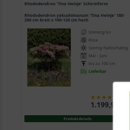
Rhododendron 'Tina Heinje' Schirmform
Rhododendron yakushimanum 'Tina Heinje' 180-
200 cm breit x 100-120 cm hoch
Immergrün
Rosa
Sonnig-halbschattig
Mai - Juni
bis zu 100 cm
Lieferbar
(
1
)
1.199,95 € 
Produktdetails