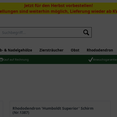
Jetzt für den Herbst vorbestellen!
ellungen sind weiterhin möglich, Lieferung wieder ab K
Suchen
b- & Nadelgehölze
Ziersträucher
Obst
Rhododendron
Kauf auf Rechnung
Anwuchsgarantie
Rhododendron 'Humboldt Superior' Schirm
(Nr.1387)