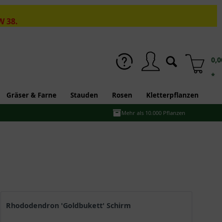
W 38.
0,0
*
Gräser & Farne
Stauden
Rosen
Kletterpflanzen
Mehr als 10.000 Pflanzen
Rhododendron 'Goldbukett' Schirm