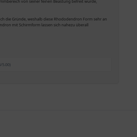
ammbereich von seiner feinen Beastung befreit wurde,
50 Zentimeter groß ist der Rhododendron Hybride „Belami
ekam der schirmförmige Rhododendron „Belami“ die
sen. Er hat einen dichten und kompakten Wuchs, ist
d auch die Gründe, weshalb diese Rhododendron Form sehr an
ante Form geschnitten.
ndron mit Schirmform lassen sich nahezu überall
e Beliebtheit dieser Gewächse ansteigt. Ein, wie wir
e einzigartig, diese Pflanzen sind jedoch in jahrelanger
3/5.00)
ch lässt ein Rhododendren in Schirmform die Sicht auf
d. Außerdem kann der Schirmform-Rhododendron so ein
ron mit seinen kompakten Blüten und auch Blättern kann
ei achten sie aber bitte trotzdem darauf, dass der
ob er wirklich dazu geeignet ist, zum Beispiel über einer