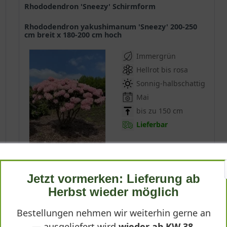
Rhododendron 'Sneezy' Schirmform
Rhododendron yakushimanum 'Sneezy' 200-250
cm breit x 180-200 cm hoch
Immergrün
Hellrot bis rosa
Sonnig-halbschattig
Mai
bis zu 150 cm
Lieferbar
(
2
)
Jetzt vormerken: Lieferung ab
*
1.799,90 € *
Herbst wieder möglich
Produktdetails
Bestellungen nehmen wir weiterhin gerne an
— ausgeliefert wird
wieder ab KW 38
.