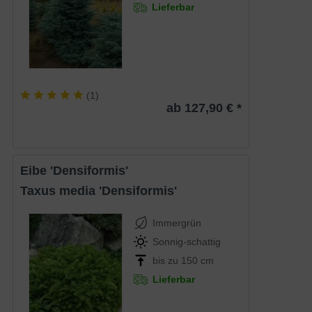
Lieferbar
(
1
)
ab 127,90 € *
Eibe 'Densiformis'
Taxus media 'Densiformis'
Immergrün
Sonnig-schattig
bis zu 150 cm
Lieferbar