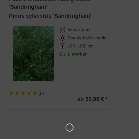
'Sandringham'
Pinus sylvestris 'Sandringham'
Immergrün
Sonnig-halbschattig
100 - 150 cm
Lieferbar
(
5
)
ab 56,90 € *