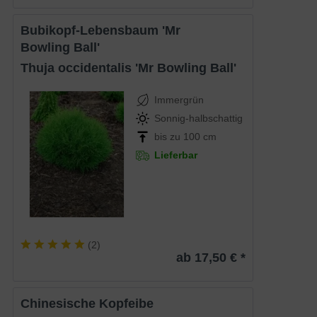
Bubikopf-Lebensbaum 'Mr
Bowling Ball'
Thuja occidentalis 'Mr Bowling Ball'
Immergrün
Sonnig-halbschattig
bis zu 100 cm
Lieferbar
(
2
)
ab 17,50 € *
Chinesische Kopfeibe