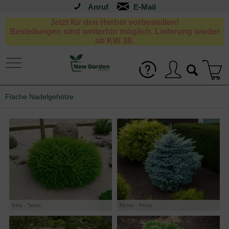
Anruf
Jetzt für den Herbst vorbestellen!
Bestellungen sind weiterhin möglich, Lieferung wieder
ab KW 38.
Flache Nadelgehölze
Eibe - Taxus
Fichte - Picea