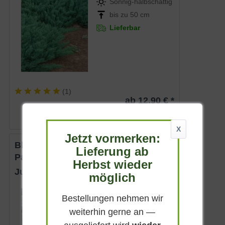
Sonnig-halbschattig
bis zu 50 cm
Lieferbar
(
1
)
ab 12,90 € *
X
Jetzt vormerken:
Blauer Kriech-Wacholder 'Blue
Lieferung ab
Pacific'
Herbst wieder
Juniperus conferta 'Blue Pacific'
möglich
Immergrün
Bestellungen nehmen wir
Sonnig-halbschattig
weiterhin gerne an —
bis zu 50 cm