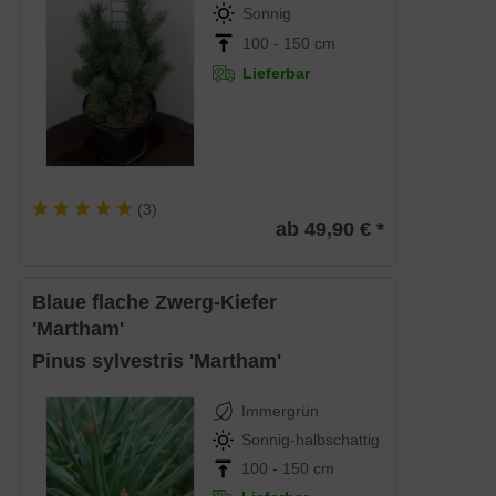
Sonnig
100 - 150 cm
Lieferbar
(
3
)
ab 49,90 € *
Blaue flache Zwerg-Kiefer
'Martham'
Pinus sylvestris 'Martham'
Immergrün
Sonnig-halbschattig
100 - 150 cm