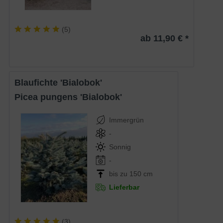
(
5
)
ab 11,90 € *
Blaufichte 'Bialobok'
Picea pungens 'Bialobok'
Immergrün
-
Sonnig
-
bis zu 150 cm
Lieferbar
(
3
)