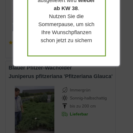
ausgeliefert wird
wieder
Lieferbar
ab KW 38
.
Nutzen Sie die
Sommerpause, um sich
Ihre Wunschpflanzen
schon jetzt zu sichern
(
6
)
ab 12,90 € *
Blauer Pfitzer-Wacholder
Juniperus pfitzeriana 'Pfitzeriana Glauca'
Immergrün
Sonnig-halbschattig
bis zu 200 cm
Lieferbar