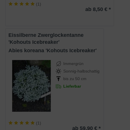
(
1
)
ab 8,50 € *
Eissilberne Zwerglockentanne
'Kohouts Icebreaker'
Abies koreana 'Kohouts Icebreaker'
Immergrün
Sonnig-halbschattig
bis zu 50 cm
Lieferbar
(
1
)
ab 59,90 € *