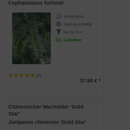
Cephalotaxus fortunei
Immergrün
Sonnig-schattig
bis zu 6 m
Lieferbar
(
2
)
37,90 € *
Chinesischer Wacholder 'Gold
Star'
Juniperus chinensis 'Gold Star'