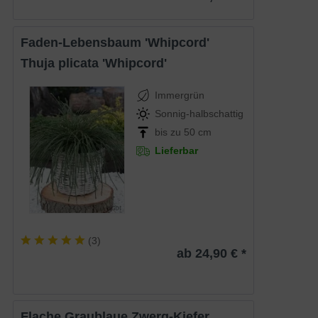
Faden-Lebensbaum 'Whipcord'
Thuja plicata 'Whipcord'
Immergrün
Sonnig-halbschattig
bis zu 50 cm
Lieferbar
(
3
)
ab 24,90 € *
Flache Graublaue Zwerg-Kiefer