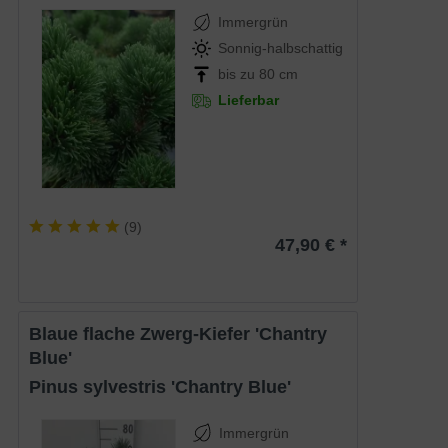
Immergrün
Sonnig-halbschattig
bis zu 80 cm
Lieferbar
(
9
)
47,90 € *
Blaue flache Zwerg-Kiefer 'Chantry
Blue'
Pinus sylvestris 'Chantry Blue'
Immergrün