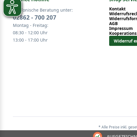
Unser Tipp: Aufgrund ihres niedrigen sowie langsamen W
Heckenpflanzungen an.
Kontakt
Telefonische Beratung unter:
Widerrufsrec
02862 - 700 207
Abb.: Taxus baccata 'Repandens'
Widerrufsfor
AGB
Montag - Freitag:
Impressum
08:30 - 12:00 Uhr
Kooperations
13:00 - 17:00 Uhr
Widerruf e
* Alle Preise inkl. ges
AUSGEZEICHN