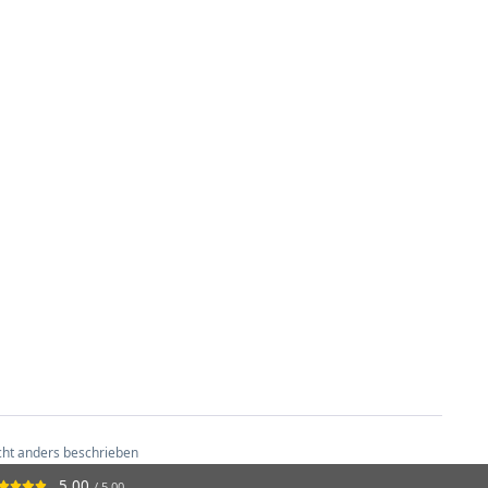
 die Kübelpflanzung oder für niedrige
ht anders beschrieben
5.00
/ 5.00