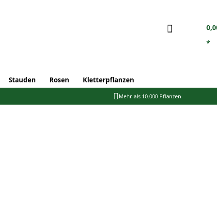
0,0
*
Stauden
Rosen
Kletterpflanzen
Mehr als 10.000 Pflanzen