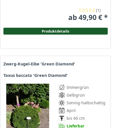
(
1
)
ab 49,90 € *
Produktdetails
Zwerg-Kugel-Eibe 'Green Diamond'
Taxus baccata 'Green Diamond'
Immergrün
Gelbgrün
Sonnig-halbschattig
April
bis 60 cm
Lieferbar