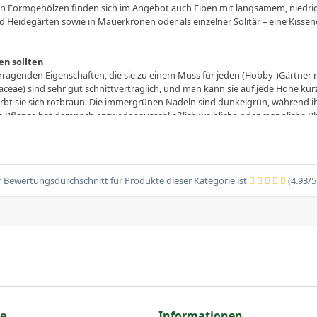
Formgehölzen finden sich im Angebot auch Eiben mit langsamem, niedri
d Heidegärten sowie in Mauerkronen oder als einzelner Solitär – eine Kisse
en sollten
rragenden Eigenschaften, die sie zu einem Muss für jeden (Hobby-)Gärtner 
eae) sind sehr gut schnittverträglich, und man kann sie auf jede Höhe kür
färbt sie sich rotbraun. Die immergrünen Nadeln sind dunkelgrün, während ihr
ne Pflanze hat demnach entweder ausschließlich weibliche oder männliche Bl
, anders als die meisten Nadelgehölze, keine Zapfen; ihre Früchte sehen aus
ren zu den wenigen Pflanzen, die sich im Halbschatten und Schatten wohler 
 Bewertungsdurchschnitt für Produkte dieser Kategorie ist
(4.93/5
xus) herrlich genügsam. Solange der Boden durchlässig ist und keine Staunä
nem Meter hoch werdende Kissen- oder Tafel-Eibe (Taxus baccata „Repandens“
rem schnittverträglich.
 gelbe Kissen-Eibe. Außergewöhnlich ist, dass seine Nadeln bei starker So
heißen Monaten fallen sie mit ihrem Gelb immer und überall auf.
siformis“.
ce
Informationen