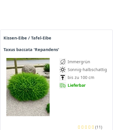
Kissen-Eibe / Tafel-Eibe
Taxus baccata 'Repandens'
Immergrün
Sonnig-halbschattig
bis zu 100 cm
Lieferbar
(
11
)