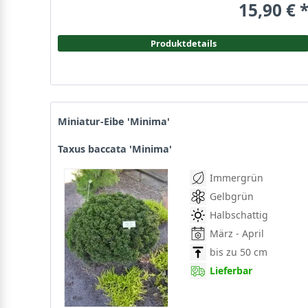
15,90 € 
Produktdetails
Miniatur-Eibe 'Minima'
Taxus baccata 'Minima'
Immergrün
Gelbgrün
Halbschattig
März - April
bis zu 50 cm
Lieferbar