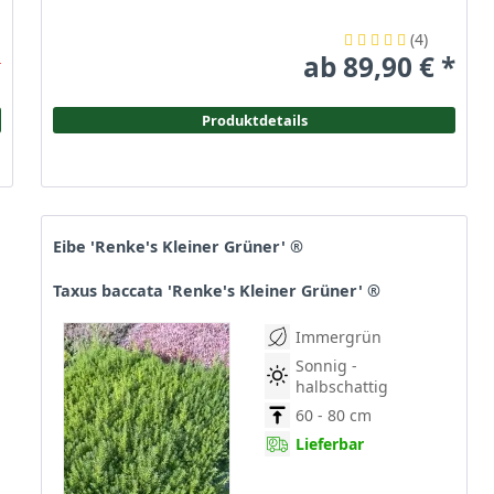
(
4
)
ab 89,90 € *
r
Produktdetails
Eibe 'Renke's Kleiner Grüner' ®
Taxus baccata 'Renke's Kleiner Grüner' ®
Immergrün
Sonnig -
halbschattig
60 - 80 cm
Lieferbar