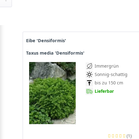
Eibe 'Densiformis'
Taxus media 'Densiformis'
Immergrün
Sonnig-schattig
bis zu 150 cm
Lieferbar
(
1
)