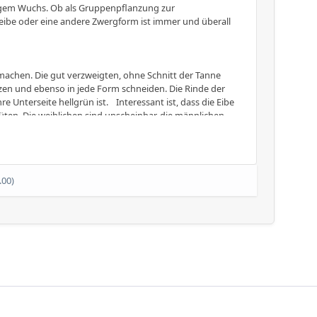
gem Wuchs. Ob als Gruppenpflanzung zur
neibe oder eine andere Zwergform ist immer und überall
machen. Die gut verzweigten, ohne Schnitt der Tanne
zen und ebenso in jede Form schneiden. Die Rinde der
e Unterseite hellgrün ist. Interessant ist, dass die Eibe
üten. Die weiblichen sind unscheinbar, die männlichen
 wie rote Beeren.
fühlen als in der Sonne. Dazu noch sind sie winterhart,
.00)
sse vorliegt, kommen Eiben immer zurecht. Als optimal
). Ihre Zweige stehen horizontal ab, die Spitzen
nneneinstrahlung im Sommer nicht verbrennen. Zudem