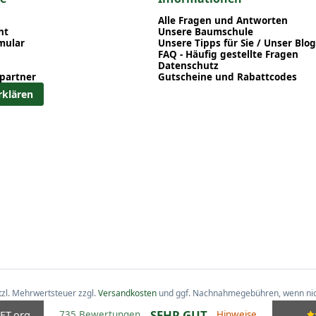
uchses bietet sich diese Eibe hervorragend für Stein- und Heidegärten, für
Alle Fragen und Antworten
ht
Unsere Baumschule
mular
Unsere Tipps für Sie / Unser Blog
FAQ - Häufig gestellte Fragen
Datenschutz
partner
Gutscheine und Rabattcodes
rklären
etzl. Mehrwertsteuer zzgl.
Versandkosten
und ggf. Nachnahmegebühren, wenn nic
SEHR GUT
ET
.org
735 Bewertungen
Hinweise