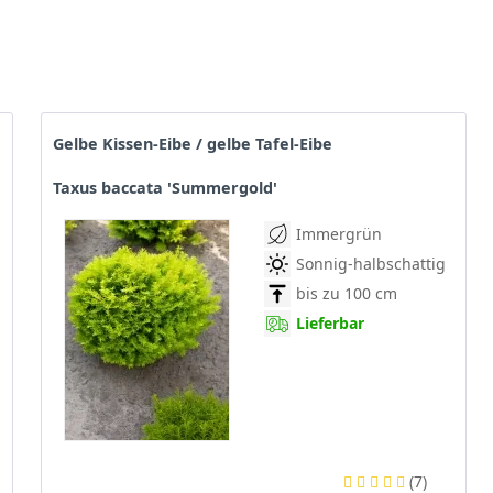
Gelbe Kissen-Eibe / gelbe Tafel-Eibe
Taxus baccata 'Summergold'
Immergrün
Sonnig-halbschattig
bis zu 100 cm
Lieferbar
(
7
)