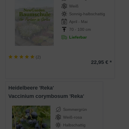
Weiß
Sonnig-halbschattig
April - Mai
70 - 100 cm
Lieferbar
(
2
)
22,95 € *
Heidelbeere 'Reka'
Vaccinium corymbosum 'Reka'
Sommergrün
Weiß-rosa
Halbschattig