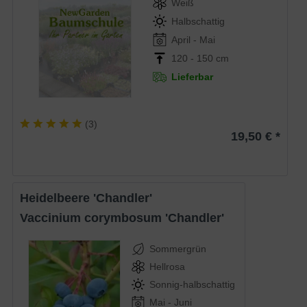
Weiß
Halbschattig
April - Mai
120 - 150 cm
Lieferbar
(
3
)
19,50 € *
Heidelbeere 'Chandler'
Vaccinium corymbosum 'Chandler'
Sommergrün
Hellrosa
Sonnig-halbschattig
Mai - Juni