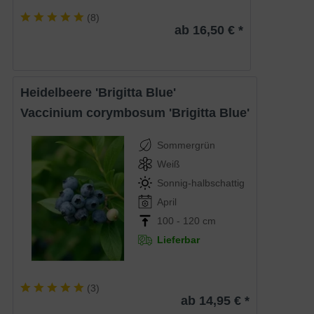
(
8
)
ab 16,50 € *
Heidelbeere 'Brigitta Blue'
Vaccinium corymbosum 'Brigitta Blue'
Sommergrün
Weiß
Sonnig-halbschattig
April
100 - 120 cm
Lieferbar
(
3
)
ab 14,95 € *