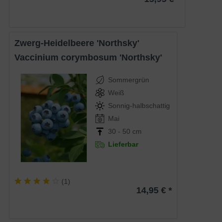
Zwerg-Heidelbeere 'Northsky'
Vaccinium corymbosum 'Northsky'
Sommergrün
Weiß
Sonnig-halbschattig
Mai
30 - 50 cm
Lieferbar
(
1
)
14,95 € *