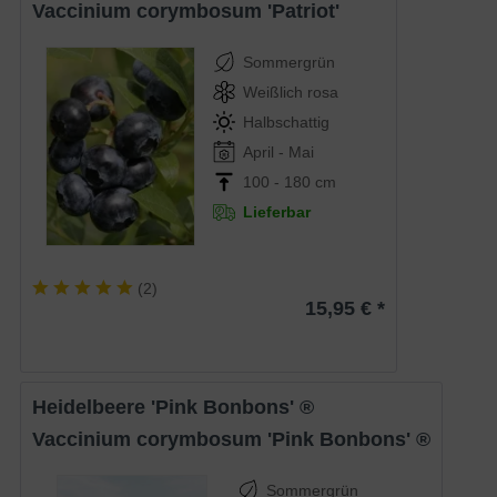
Vaccinium corymbosum 'Patriot'
Sommergrün
Weißlich rosa
Halbschattig
April - Mai
100 - 180 cm
Lieferbar
(
2
)
15,95 € *
Heidelbeere 'Pink Bonbons' ®
Vaccinium corymbosum 'Pink Bonbons' ®
Sommergrün