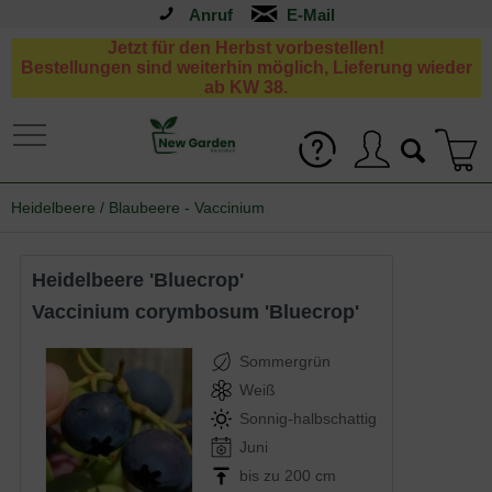
Anruf
Jetzt für den Herbst vorbestellen!
Bestellungen sind weiterhin möglich, Lieferung wieder
ab KW 38.
Heidelbeere / Blaubeere - Vaccinium
Heidelbeere 'Bluecrop'
Vaccinium corymbosum 'Bluecrop'
Sommergrün
Weiß
Sonnig-halbschattig
Juni
bis zu 200 cm