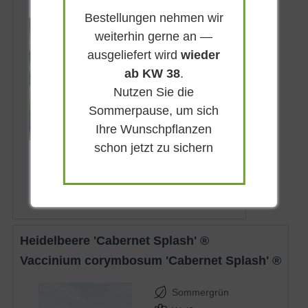
Bestellungen nehmen wir
Sommergrün
weiterhin gerne an —
Weißlich-rosa
ausgeliefert wird
wieder
Halbschattig
ab KW 38
.
Mai
Nutzen Sie die
150 - 200 cm
Sommerpause, um sich
Lieferbar
Ihre Wunschpflanzen
schon jetzt zu sichern
14,95 € *
Heidelbeere 'Cabernet Splash' ®
Vaccinium corymbosum 'Cabernet Splash' ®
Sommergrün