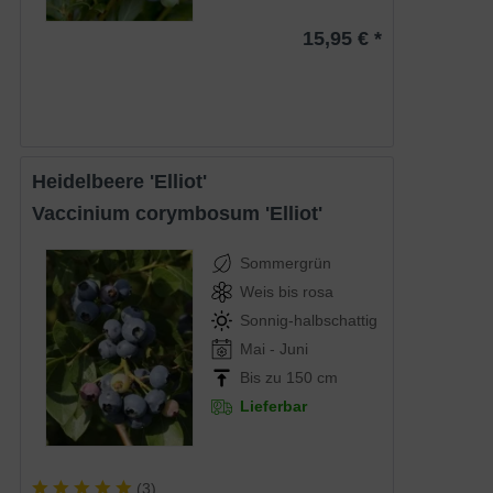
15,95 € *
Heidelbeere 'Elliot'
Vaccinium corymbosum 'Elliot'
Sommergrün
Weis bis rosa
Sonnig-halbschattig
Mai - Juni
Bis zu 150 cm
Lieferbar
(
3
)