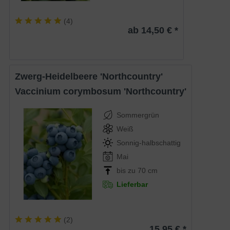
(
4
)
ab 14,50 € *
Zwerg-Heidelbeere 'Northcountry'
Vaccinium corymbosum 'Northcountry'
Sommergrün
Weiß
Sonnig-halbschattig
Mai
bis zu 70 cm
Lieferbar
(
2
)
15,95 € *