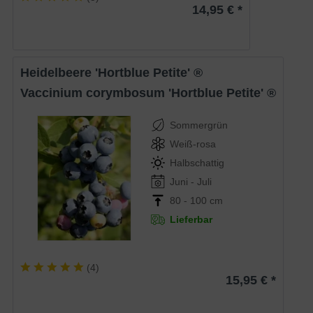
14,95 € *
Heidelbeere 'Hortblue Petite' ®
Vaccinium corymbosum 'Hortblue Petite' ®
Sommergrün
Weiß-rosa
Halbschattig
Juni - Juli
80 - 100 cm
Lieferbar
(
4
)
15,95 € *