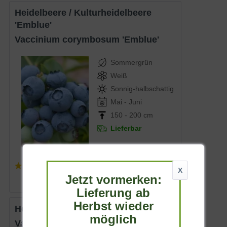
Heidelbeere / Kulturheidelbeere
'Emblue'
Vaccinium corymbosum 'Emblue'
Sommergrün
Weiß
Sonnig-halbschattig
Mai - Juni
150 - 200 cm
Lieferbar
(
2
)
X
44,90 € *
Jetzt vormerken:
Lieferung ab
Herbst wieder
Heidelbeere 'Berkeley'
möglich
Vaccinium corymbosum 'Berkeley'