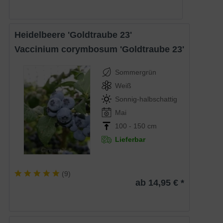
Heidelbeere 'Goldtraube 23'
Vaccinium corymbosum 'Goldtraube 23'
Sommergrün
Weiß
Sonnig-halbschattig
Mai
100 - 150 cm
Lieferbar
(
9
)
ab 14,95 € *