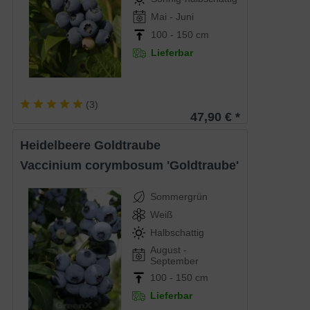
Mai - Juni
100 - 150 cm
Lieferbar
(
3
)
47,90 € *
Heidelbeere Goldtraube
Vaccinium corymbosum 'Goldtraube'
Sommergrün
Weiß
Halbschattig
August -
September
100 - 150 cm
Lieferbar