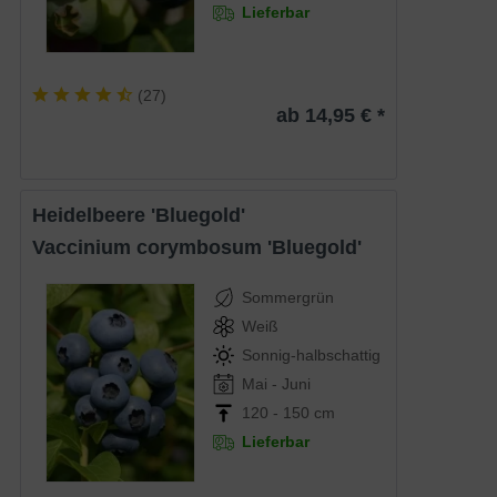
Lieferbar
(
27
)
ab 14,95 € *
Heidelbeere 'Bluegold'
Vaccinium corymbosum 'Bluegold'
Sommergrün
Weiß
Sonnig-halbschattig
Mai - Juni
120 - 150 cm
Lieferbar