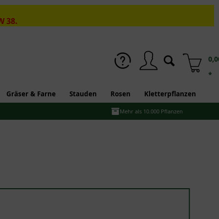
W 38.
0,0
*
Gräser & Farne
Stauden
Rosen
Kletterpflanzen
Mehr als 10.000 Pflanzen