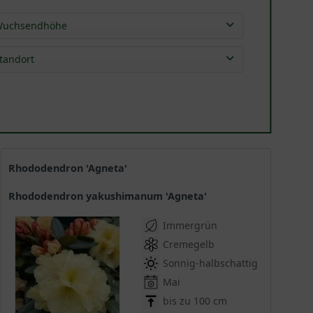
uchsendhöhe
0,40 - 0,80 m
(
32
)
tandort
0,80 - 1,30 m
(
66
)
1,30 - 2,00 m
(
11
)
Rhododendron 'Agneta'
Rhododendron yakushimanum 'Agneta'
Immergrün
Cremegelb
Sonnig-halbschattig
Mai
bis zu 100 cm