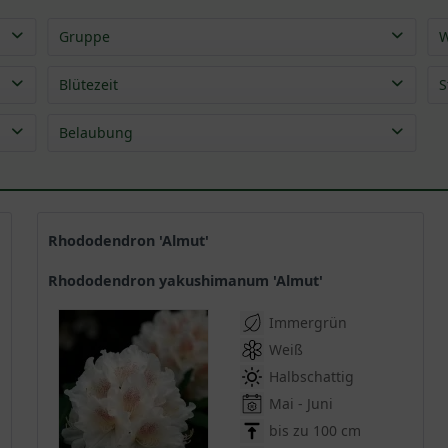
Gruppe
W
Rhododendron Yakushimanum
(
105
)
Blütezeit
S
Apr
(
2
)
Belaubung
Mai
(
104
)
immergrün
(
105
)
Jun
(
67
)
Sep
(
1
)
Okt
(
1
)
Rhododendron 'Almut'
Rhododendron yakushimanum 'Almut'
Immergrün
Weiß
Halbschattig
Mai - Juni
bis zu 100 cm