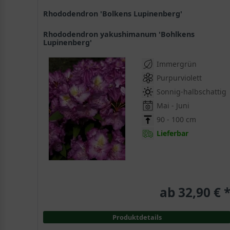
Rhododendron 'Bolkens Lupinenberg'
Rhododendron yakushimanum 'Bohlkens
Lupinenberg'
Immergrün
Purpurviolett
Sonnig-halbschattig
Mai - Juni
90 - 100 cm
Lieferbar
ab 32,90 € 
Produktdetails