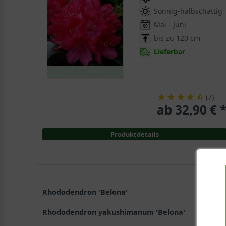
Sonnig-halbschattig
Mai - Juni
bis zu 120 cm
Lieferbar
(
7
)
ab 32,90 € 
Produktdetails
Rhododendron 'Belona'
Rhododendron yakushimanum 'Belona'