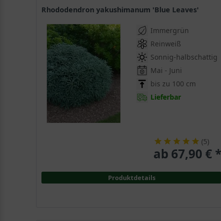
Rhododendron yakushimanum 'Blue Leaves'
Immergrün
Reinweiß
Sonnig-halbschattig
Mai - Juni
bis zu 100 cm
Lieferbar
(
5
)
ab 67,90 € 
Produktdetails