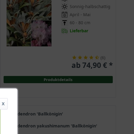
Sonnig-halbschattig
April - Mai
60 - 80 cm
Lieferbar
(
6
)
ab 74,90 € *
Produktdetails
X
Rhododendron 'Ballkönigin'
Rhododendron yakushimanum 'Ballkönigin'