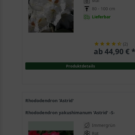
Mai
80 - 100 cm
Lieferbar
(
2
)
ab 44,90 € 
Produktdetails
Rhododendron 'Astrid'
Rhododendron yakushimanum 'Astrid' -S-
Immergrün
Rot