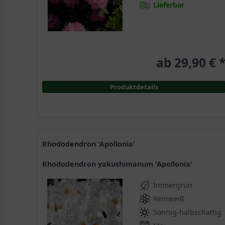
Lieferbar
ab 29,90 € 
Produktdetails
Rhododendron 'Apollonia'
Rhododendron yakushimanum 'Apollonia'
Immergrün
Reinweiß
Sonnig-halbschattig