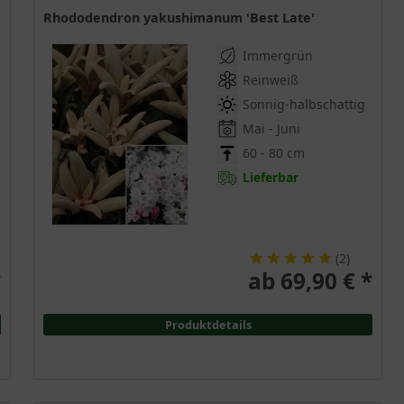
Rhododendron yakushimanum 'Best Late'
Immergrün
Reinweiß
Sonnig-halbschattig
Mai - Juni
60 - 80 cm
Lieferbar
(
2
)
*
ab 69,90 € *
Produktdetails