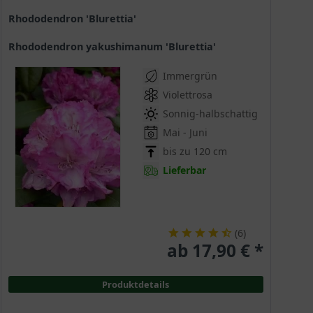
Rhododendron 'Blurettia'
Rhododendron yakushimanum 'Blurettia'
Immergrün
Violettrosa
Sonnig-halbschattig
Mai - Juni
bis zu 120 cm
Lieferbar
(
6
)
ab 17,90 € *
Produktdetails