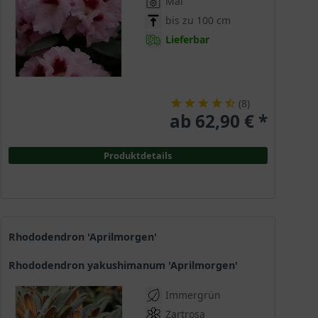
Mai
bis zu 100 cm
Lieferbar
(
8
)
ab 62,90 € *
Produktdetails
Rhododendron 'Aprilmorgen'
Rhododendron yakushimanum 'Aprilmorgen'
Immergrün
Zartrosa