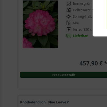
Immergrün
Hellrosarot bis weiß
Sonnig-halbschattig
Mai
bis zu 130 cm
Lieferbar
457,90 € 
Produktdetails
Rhododendron 'Blue Leaves'