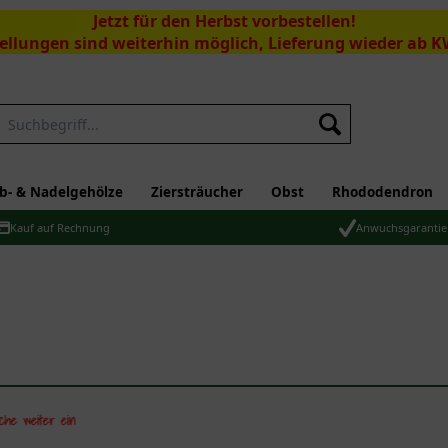
Jetzt für den Herbst vorbestellen!
ellungen sind weiterhin möglich, Lieferung wieder ab K
Suchen
b- & Nadelgehölze
Ziersträucher
Obst
Rhododendron
Kauf auf Rechnung
Anwuchsgarantie