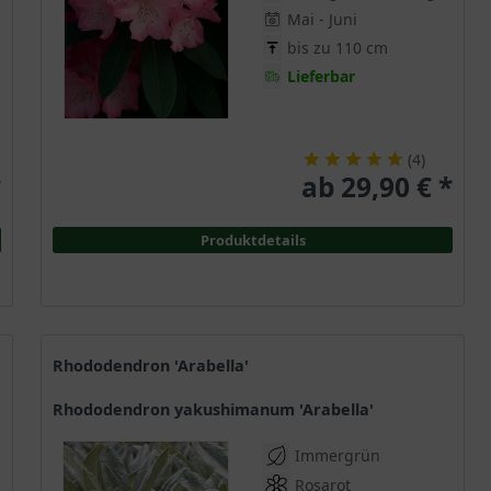
Mai - Juni
bis zu 110 cm
Lieferbar
(
4
)
*
ab 29,90 € *
Produktdetails
Rhododendron 'Arabella'
Rhododendron yakushimanum 'Arabella'
Immergrün
Rosarot