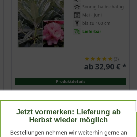
Sonnig-halbschattig
Mai - Juni
bis zu 100 cm
Lieferbar
(
3
)
*
ab 32,90 € *
Produktdetails
Jetzt vormerken: Lieferung ab
Rhododendron 'Bashful'
Herbst wieder möglich
Rhododendron yakushimanum 'Bashful'
Bestellungen nehmen wir weiterhin gerne an