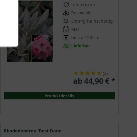
Immergrün
Rosaweiß
Sonnig-halbschattig
Mai
bis zu 120 cm
Lieferbar
(
3
)
ab 44,90 € *
Produktdetails
Rhododendron 'Best Dane'