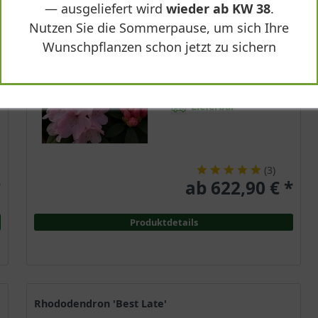
— ausgeliefert wird
wieder ab KW 38
.
Immergrün
Nutzen Sie die Sommerpause, um sich Ihre
Zartrosa
Wunschpflanzen schon jetzt zu sichern
Sonnig-halbschattig
Mai - Juni
1,4 - 1,6 m
Lieferbar
(
3
)
*
ab 622,90 € *
Produktdetails
Rhododendron 'Best Late'