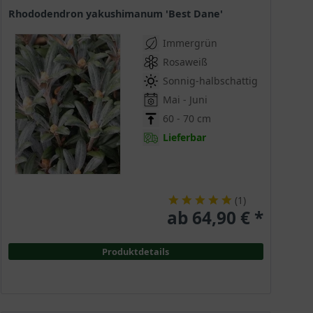
Rhododendron yakushimanum 'Best Dane'
Immergrün
Rosaweiß
Sonnig-halbschattig
Mai - Juni
60 - 70 cm
Lieferbar
(
1
)
ab 64,90 € *
Produktdetails