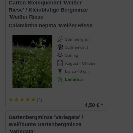
Garten-Steinquendel 'Weißer
Riese' / Kleinblütige Bergminze
'Weißer Riese'
Calamintha nepeta 'Weißer Riese'
Sommergrün
Schneeweiß
Sonnig
August - Oktober
bis zu 40 cm
Lieferbar
(
2
)
4,50 € *
Gartenbergminze 'Variegata' /
Weißbunte Gartenbergminze
'Variegata'