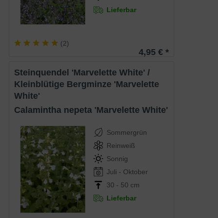
Lieferbar
(
2
)
4,95 € *
Steinquendel 'Marvelette White' /
Kleinblütige Bergminze 'Marvelette
White'
Calamintha nepeta 'Marvelette White'
Sommergrün
Reinweiß
Sonnig
Juli - Oktober
30 - 50 cm
Lieferbar