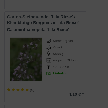
Garten-Steinquendel 'Lila Riese' /
Kleinblütige Bergminze 'Lila Riese'
Calamintha nepeta 'Lila Riese'
Sommergrün
Violett
Sonnig
August - Oktober
40 - 50 cm
Lieferbar
(
5
)
4,10 € *