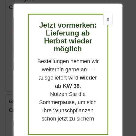
Calamintha grandiflora 'Variegata'
X
Sommergrün
Jetzt vormerken:
Rosalila
Lieferung ab
Sonnig-halbschattig
Herbst wieder
Mai - Juli
möglich
bis zu 30 cm
Lieferbar
Bestellungen nehmen wir
weiterhin gerne an —
7,50 € *
ausgeliefert wird
wieder
ab KW 38
.
Nutzen Sie die
Großblütige Bergminze
Sommerpause, um sich
Calamintha grandiflora
Ihre Wunschpflanzen
schon jetzt zu sichern
Sommergrün
Lilarosa