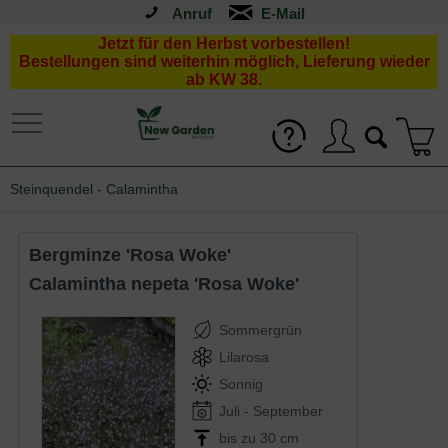
Anruf
Jetzt für den Herbst vorbestellen!
Bestellungen sind weiterhin möglich, Lieferung wieder
ab KW 38.
Steinquendel - Calamintha
Bergminze 'Rosa Woke'
Calamintha nepeta 'Rosa Woke'
Sommergrün
Lilarosa
Sonnig
Juli - September
bis zu 30 cm