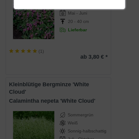
Halbschattig
Mai - Juni
20 - 40 cm
Lieferbar
(
1
)
ab 3,80 € *
Kleinblütige Bergminze 'White
Cloud'
Calamintha nepeta 'White Cloud'
Sommergrün
Weiß
Sonnig-halbschattig
Juli - Oktober