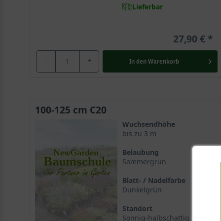
Lieferbar
27,90 €
-
+
In den
Warenkorb
100-125 cm C20
Wuchsendhöhe
bis zu 3 m
Belaubung
Sommergrün
Blatt- / Nadelfarbe
Dunkelgrün
Standort
Sonnig-halbschattig