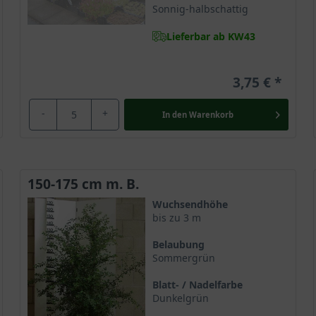
Sonnig-halbschattig
Lieferbar ab KW43
3,75 €
-
+
In den
Warenkorb
150-175 cm m. B.
Wuchsendhöhe
bis zu 3 m
Belaubung
Sommergrün
Blatt- / Nadelfarbe
Dunkelgrün