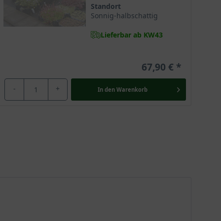
Standort
Sonnig-halbschattig
Lieferbar ab KW43
67,90 €
-
+
In den
Warenkorb