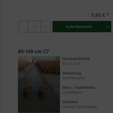
5,95 €
-
+
In den
Warenkorb
80-100 cm C7
Wuchsendhöhe
bis zu 3 m
Belaubung
Sommergrün
Blatt- / Nadelfarbe
Dunkelgrün
Standort
Sonnig-halbschattig