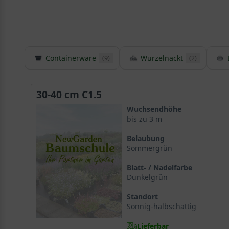
Containerware
Wurzelnackt
(9)
(2)
30-40 cm C1.5
Wuchsendhöhe
bis zu 3 m
Belaubung
Sommergrün
Blatt- / Nadelfarbe
Dunkelgrün
Standort
Sonnig-halbschattig
Lieferbar