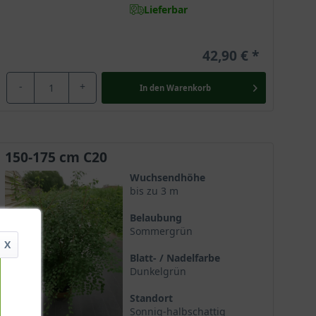
Lieferbar
42,90 €
-
+
In den
Warenkorb
150-175 cm C20
Wuchsendhöhe
bis zu 3 m
Belaubung
Sommergrün
X
Blatt- / Nadelfarbe
Dunkelgrün
Standort
Sonnig-halbschattig