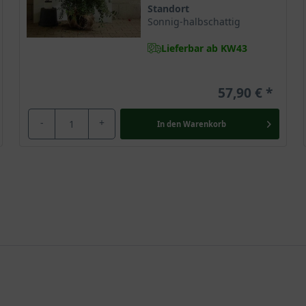
Standort
Sonnig-halbschattig
Lieferbar ab KW43
57,90 €
-
+
In den
Warenkorb