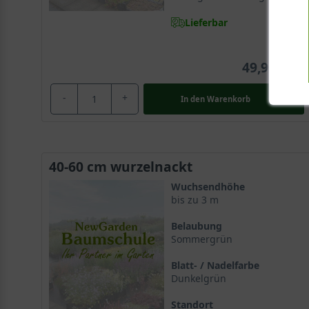
Lieferbar
49,90 €
-
+
In den
Warenkorb
40-60 cm wurzelnackt
Wuchsendhöhe
bis zu 3 m
Belaubung
Sommergrün
Blatt- / Nadelfarbe
Dunkelgrün
Standort