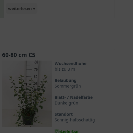
weiterlesen ▾
versprüht.
60-80 cm C5
Wuchsendhöhe
bis zu 3 m
Belaubung
Sommergrün
Blatt- / Nadelfarbe
Dunkelgrün
Standort
Sonnig-halbschattig
Lieferbar