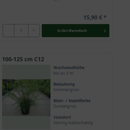
15,90 €
-
+
In den
Warenkorb
100-125 cm C12
Wuchsendhöhe
bis zu 3 m
Belaubung
Sommergrün
Blatt- / Nadelfarbe
Dunkelgrün
Standort
Sonnig-halbschattig