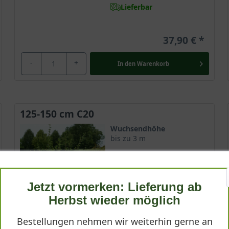
Lieferbar
37,90 €
-
+
In den
Warenkorb
125-150 cm C20
Wuchsendhöhe
bis zu 3 m
Belaubung
Sommergrün
Jetzt vormerken: Lieferung ab
Blatt- / Nadelfarbe
Dunkelgrün
Herbst wieder möglich
Standort
Bestellungen nehmen wir weiterhin gerne an
Sonnig-halbschattig