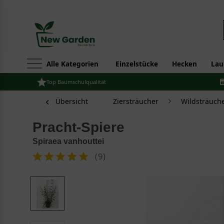
Alle Kategorien
Einzelstücke
Hecken
Lau
Top Baumschulqualität
Übersicht
Ziersträucher
Wildsträuch
Pracht-Spiere
Spiraea vanhouttei
(
9
)