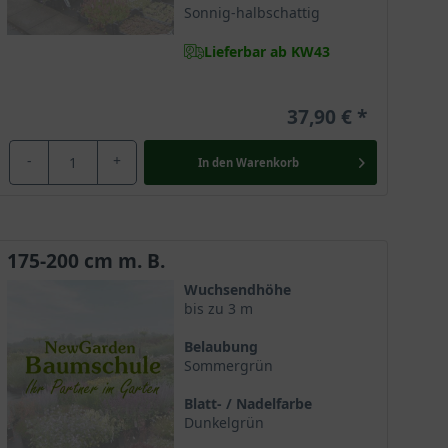
Sonnig-halbschattig
Lieferbar ab KW43
37,90 €
-
+
In den
Warenkorb
175-200 cm m. B.
Wuchsendhöhe
bis zu 3 m
Belaubung
Sommergrün
Blatt- / Nadelfarbe
Dunkelgrün