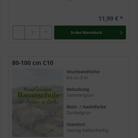
11,90 €
-
+
In den
Warenkorb
80-100 cm C10
Wuchsendhöhe
bis zu 3 m
Belaubung
Sommergrün
Blatt- / Nadelfarbe
Dunkelgrün
Standort
Sonnig-halbschattig