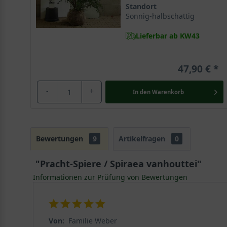
Standort
Sonnig-halbschattig
Lieferbar ab KW43
47,90 €
-
+
In den
Warenkorb
Bewertungen
9
Artikelfragen
0
"Pracht-Spiere / Spiraea vanhouttei"
Informationen zur Prüfung von Bewertungen
Von:
Familie Weber