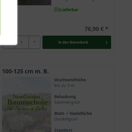
Lieferbar
76,90 €
-
+
In den
Warenkorb
100-125 cm m. B.
Wuchsendhöhe
bis zu 3 m
Belaubung
Sommergrün
Blatt- / Nadelfarbe
Dunkelgrün
Standort