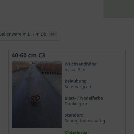
Ballenware m.B. / m.Db.
(4)
40-60 cm C3
Wuchsendhöhe
bis zu 3 m
Belaubung
Sommergrün
Blatt- / Nadelfarbe
Dunkelgrün
Standort
Sonnig-halbschattig
Lieferbar