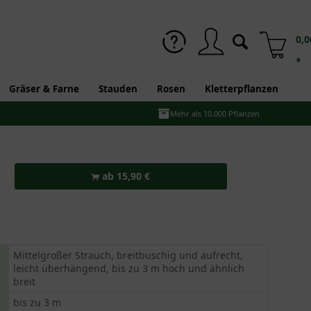
0,0
*
Gräser & Farne
Stauden
Rosen
Kletterpflanzen
Mehr als 10.000 Pflanzen
ab 15,90 €
Mittelgroßer Strauch, breitbuschig und aufrecht,
leicht überhängend, bis zu 3 m hoch und ähnlich
breit
bis zu 3 m