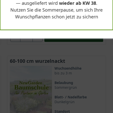
— ausgeliefert wird
wieder ab KW 38
.
Lieferbar
Nutzen Sie die Sommerpause, um sich Ihre
Wunschpflanzen schon jetzt zu sichern
64,90 €
-
+
In den
Warenkorb
60-100 cm wurzelnackt
Wuchsendhöhe
bis zu 3 m
Belaubung
Sommergrün
Blatt- / Nadelfarbe
Dunkelgrün
Standort