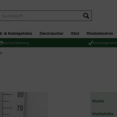
b- & Nadelgehölze
Ziersträucher
Obst
Rhododendron
Kauf auf Rechnung
Anwuchsgarantie
er
Wuchs
Wuchshöhe