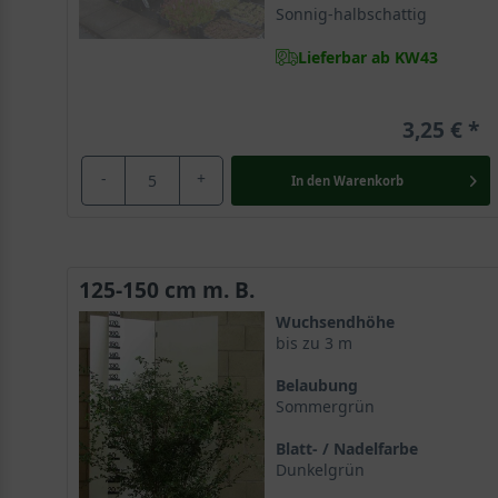
Sonnig-halbschattig
Lieferbar ab KW43
3,25 €
-
+
In den
Warenkorb
125-150 cm m. B.
Wuchsendhöhe
bis zu 3 m
Belaubung
Sommergrün
Blatt- / Nadelfarbe
Dunkelgrün