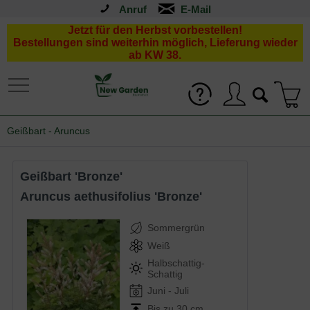
Anruf
Jetzt für den Herbst vorbestellen!
Bestellungen sind weiterhin möglich, Lieferung wieder
ab KW 38.
Geißbart - Aruncus
Geißbart 'Bronze'
Aruncus aethusifolius 'Bronze'
Sommergrün
Weiß
Halbschattig-
Schattig
Juni - Juli
Bis zu 30 cm