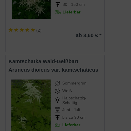
80 - 150 cm
Lieferbar
(
2
)
ab 3,60 € *
Kamtschatka Wald-Geißbart
Aruncus dioicus var. kamtschaticus
Sommergrün
Weiß
Halbschattig-
Schattig
Juni - Juli
bis zu 90 cm
Lieferbar