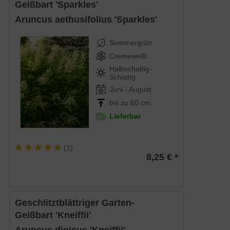
Geißbart 'Sparkles'
Aruncus aethusifolius 'Sparkles'
Sommergrün
Cremeweiß
Halbschattig-
Schattig
Juni - August
bis zu 60 cm
Lieferbar
(
1
)
8,25 € *
Geschlitztblättriger Garten-
Geißbart 'Kneiffii'