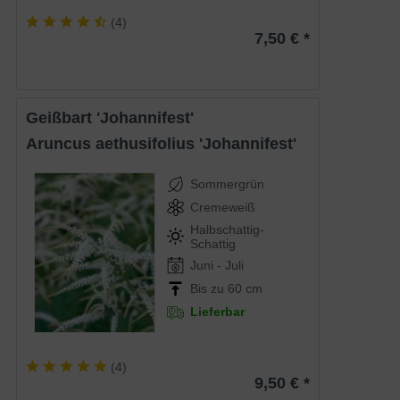
(
4
)
7,50 € *
Geißbart 'Johannifest'
Aruncus aethusifolius 'Johannifest'
Sommergrün
Cremeweiß
Halbschattig-
Schattig
Juni - Juli
Bis zu 60 cm
Lieferbar
(
4
)
9,50 € *