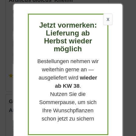
Aruncus dioicus 'Kneiffii'
Sommergrün
X
Cremeweiß
Jetzt vormerken:
Halbschattig
Lieferung ab
Juni - Juli
Herbst wieder
bis zu 130 cm
möglich
Lieferbar
Bestellungen nehmen wir
weiterhin gerne an —
(
2
)
ausgeliefert wird
wieder
7,20 € *
ab KW 38
.
Nutzen Sie die
Großer Geißbart
Sommerpause, um sich
Aruncus horatio
Ihre Wunschpflanzen
schon jetzt zu sichern
Immergrün
Weiß