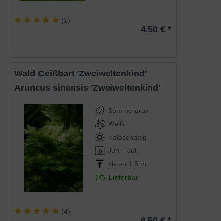
(
1
)
4,50 € *
Wald-Geißbart 'Zweiweltenkind'
Aruncus sinensis 'Zweiweltenkind'
Sommergrün
Weiß
Halbschattig
Juni - Juli
bis zu 1,5 m
Lieferbar
(
4
)
6,50 € *