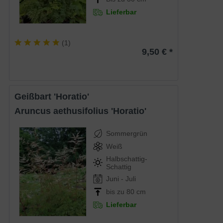
Lieferbar
(
1
)
9,50 € *
Geißbart 'Horatio'
Aruncus aethusifolius 'Horatio'
Sommergrün
Weiß
Halbschattig-
Schattig
Juni - Juli
bis zu 80 cm
Lieferbar