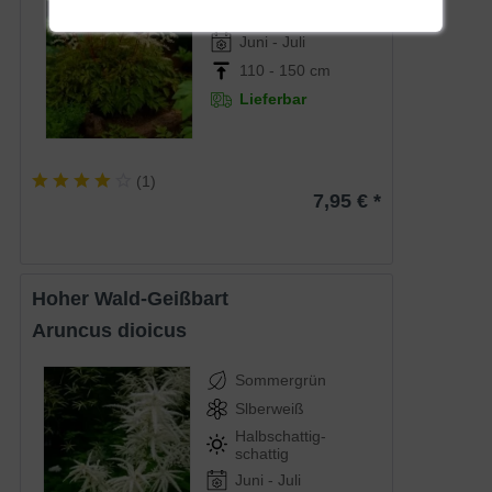
Sonnig-halbschattig
Juni - Juli
110 - 150 cm
Lieferbar
(
1
)
7,95 € *
Hoher Wald-Geißbart
Aruncus dioicus
Sommergrün
Slberweiß
Halbschattig-
schattig
Juni - Juli