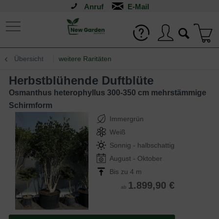
Anruf
Übersicht
weitere Raritäten
Herbstblühende Duftblüte
Osmanthus heterophyllus 300-350 cm mehrstämmige
Schirmform
Immergrün
Weiß
Sonnig - halbschattig
August - Oktober
Bis zu 4 m
1.899,90 €
ab