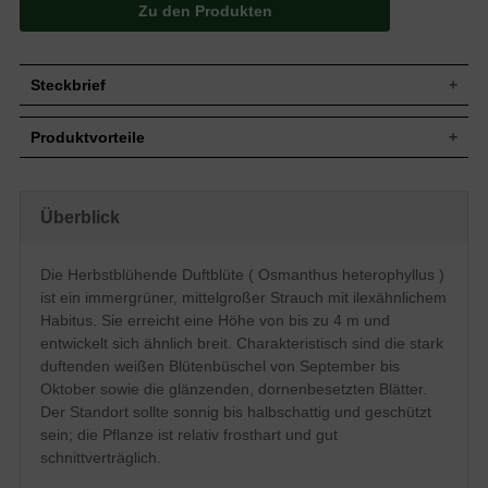
Zu den Produkten
Steckbrief
Mittelgroßer Strauch, ilexähnlich, anfangs
Produktvorteile
aufrecht, später ausladend und breiter,
Wuchs
200 bis 400 cm hoch und ähnlich breit,
frosthart
langsamwüchsig
sehr dichte, kompakte Hecke
Wuchshöhe
Bis zu 4 m
anspruchslos (Boden)
Überblick
überschwängliche Blütenpracht
Immergrün, elliptisch, derb, glänzend,
sehr schnittverträglich
junge Blätter am Rand mit Dornen
Blatt
ansprechender Duft
besetzt, dunkelgrün bis schwarzgrün, bis
Die Herbstblühende Duftblüte ( Osmanthus heterophyllus )
seltene/exklusive Heckenpflanze
zu 8 cm lang
ist ein immergrüner, mittelgroßer Strauch mit ilexähnlichem
verträgt keinen Staunässe
Frucht
Selten, blauschwarz, unscheinbar
extrem exponierten Stand vermeiden
Habitus. Sie erreicht eine Höhe von bis zu 4 m und
Weiß, in Büscheln, stark und angenehm
entwickelt sich ähnlich breit. Charakteristisch sind die stark
Blüte
süß duftend
duftenden weißen Blütenbüschel von September bis
Blütezeit
September bis Oktober
Oktober sowie die glänzenden, dornenbesetzten Blätter.
Rinde
Braun
Der Standort sollte sonnig bis halbschattig und geschützt
Wurzeln
Herzwurzler
sein; die Pflanze ist relativ frosthart und gut
Trockene bis feuchte, durchlässige,
schnittverträglich.
Boden
nährstoffreiche und sandig-lehmige
Böden