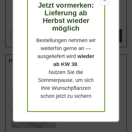
Jetzt vormerken:
Lieferung ab
Herbst wieder
282,90 €
möglich
-
+
In den
Warenkorb
Bestellungen nehmen wir
weiterhin gerne an —
ausgeliefert wird
wieder
Hochstamm 10-12 StU m. Db.
ab KW 38
.
Nutzen Sie die
Lieferhöhe
250-300cm
Sommerpause, um sich
Gewicht
Ihre Wunschpflanzen
ca. 50 kg
schon jetzt zu sichern
Anzahl Verschulungen
3xv (3-fach verpflanzt)
Lieferbar ab KW43