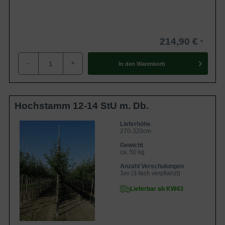
214,90 €
-
+
In den
Warenkorb
Hochstamm 12-14 StU m. Db.
Lieferhöhe
270-320cm
Gewicht
ca. 50 kg
Anzahl Verschulungen
3xv (3-fach verpflanzt)
Lieferbar ab KW43