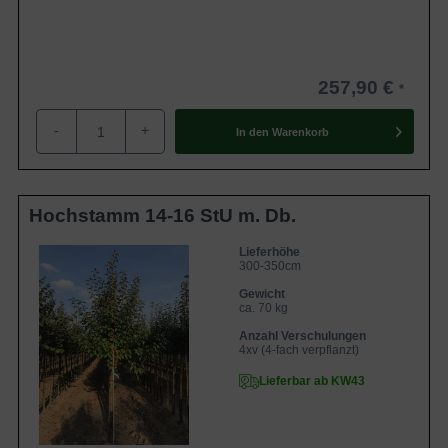
257,90 €
-
+
In den
Warenkorb
Hochstamm 14-16 StU m. Db.
Lieferhöhe
300-350cm
Gewicht
ca. 70 kg
Anzahl Verschulungen
4xv (4-fach verpflanzt)
Lieferbar ab KW43