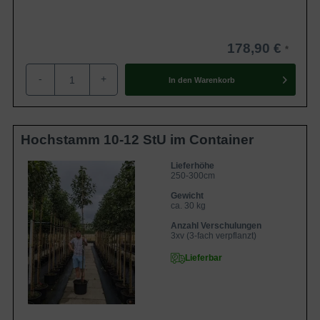
178,90 €
-
+
In den
Warenkorb
Hochstamm 10-12 StU im Container
Lieferhöhe
250-300cm
Gewicht
ca. 30 kg
Anzahl Verschulungen
3xv (3-fach verpflanzt)
Lieferbar