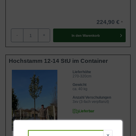
224,90 €
-
+
In den
Warenkorb
Hochstamm 12-14 StU im Container
Lieferhöhe
270-320cm
Gewicht
ca. 40 kg
Anzahl Verschulungen
3xv (3-fach verpflanzt)
Lieferbar
X