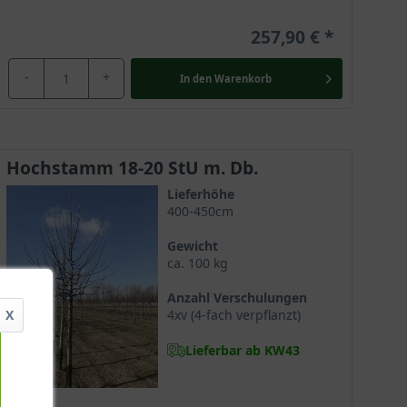
257,90 €
-
+
In den
Warenkorb
Hochstamm 18-20 StU m. Db.
Lieferhöhe
400-450cm
Gewicht
ca. 100 kg
Anzahl Verschulungen
X
4xv (4-fach verpflanzt)
Lieferbar ab KW43