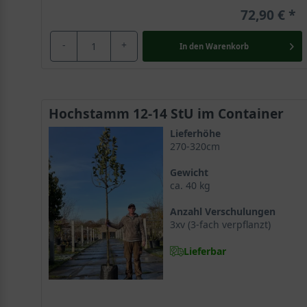
72,90 €
-
+
In den
Warenkorb
Hochstamm 12-14 StU im Container
Lieferhöhe
270-320cm
Gewicht
ca. 40 kg
Anzahl Verschulungen
3xv (3-fach verpflanzt)
Lieferbar