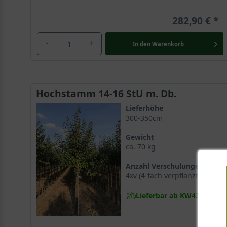
282,90 €
-
+
In den
Warenkorb
Hochstamm 14-16 StU m. Db.
Lieferhöhe
300-350cm
Gewicht
ca. 70 kg
Anzahl Verschulungen
4xv (4-fach verpflanzt)
Lieferbar ab KW43