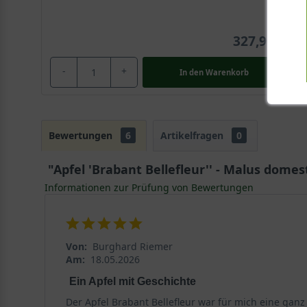
327,90 €
-
+
In den
Warenkorb
Bewertungen
6
Artikelfragen
0
"Apfel 'Brabant Bellefleur'' - Malus domest
Informationen zur Prüfung von Bewertungen
Von:
Burghard Riemer
Am:
18.05.2026
Ein Apfel mit Geschichte
Der Apfel Brabant Bellefleur war für mich eine ganz