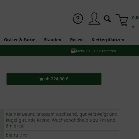
0,0
*
Gräser & Farne
Stauden
Rosen
Kletterpflanzen
Mehr als 10.000 Pflanzen
ab 224,90 €
Kleiner Baum, langsam wachsend, gut verzweigt und
kugelig-runde Krone, Wuchsendhöhe bis zu 7m und
6m breit
bis zu 7 m