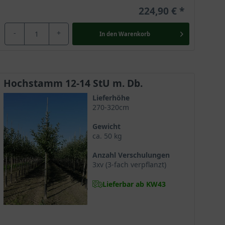
224,90 €
-
+
In den
Warenkorb
Hochstamm 12-14 StU m. Db.
Lieferhöhe
270-320cm
Gewicht
ca. 50 kg
Anzahl Verschulungen
3xv (3-fach verpflanzt)
Lieferbar ab KW43