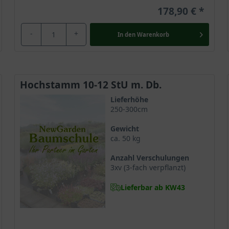
178,90 €
-
+
In den
Warenkorb
Hochstamm 10-12 StU m. Db.
Lieferhöhe
250-300cm
Gewicht
ca. 50 kg
Anzahl Verschulungen
3xv (3-fach verpflanzt)
Lieferbar ab KW43