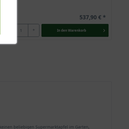
537,90 €
-
+
In den
Warenkorb
e keinen beliebigen Supermarktapfel im Garten,