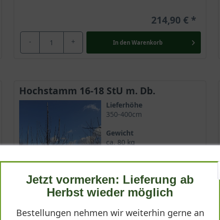
214,90 €
-
+
In den
Warenkorb
Hochstamm 16-18 StU m. Db.
Lieferhöhe
350-400cm
Gewicht
ca. 80 kg
Anzahl Verschulungen
4xv (4-fach verpflanzt)
Jetzt vormerken: Lieferung ab
Lieferbar ab KW43
Herbst wieder möglich
Bestellungen nehmen wir weiterhin gerne an