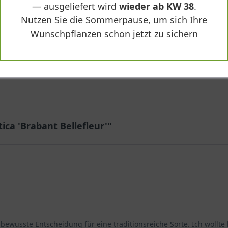
— ausgeliefert wird
wieder ab KW 38
.
Nutzen Sie die Sommerpause, um sich Ihre
417,90 €
Wunschpflanzen schon jetzt zu sichern
-
+
In den
Warenkorb
ica 'Brabant Bellefleur'"
 bewusste Entscheidung für eine traditionsreiche Sorte. Ich wollt