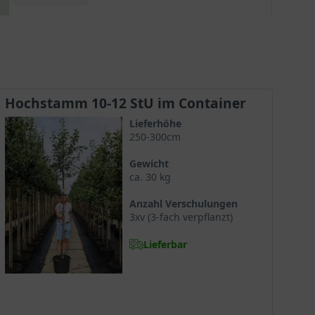
Kugelform des Apfelbaumes ist es auch abseits
der Blütezeit ein optischer Blickfang.
Hochstamm 10-12 StU im Container
Lieferhöhe
250-300cm
Gewicht
ca. 30 kg
Anzahl Verschulungen
3xv (3-fach verpflanzt)
Lieferbar