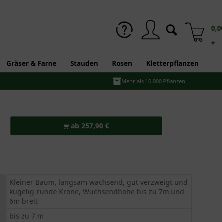
0,0
*
Gräser & Farne
Stauden
Rosen
Kletterpflanzen
Mehr als 10.000 Pflanzen
ab 257,90 €
Kleiner Baum, langsam wachsend, gut verzweigt und
kugelig-runde Krone, Wuchsendhöhe bis zu 7m und
6m breit
bis zu 7 m