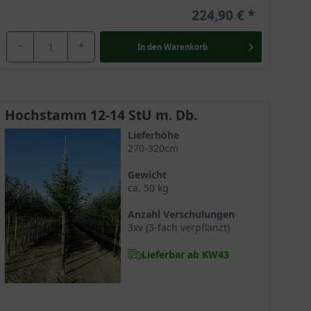
224,90 €
-
+
In den
Warenkorb
Hochstamm 12-14 StU m. Db.
Lieferhöhe
270-320cm
Gewicht
ca. 50 kg
Anzahl Verschulungen
3xv (3-fach verpflanzt)
Lieferbar ab KW43