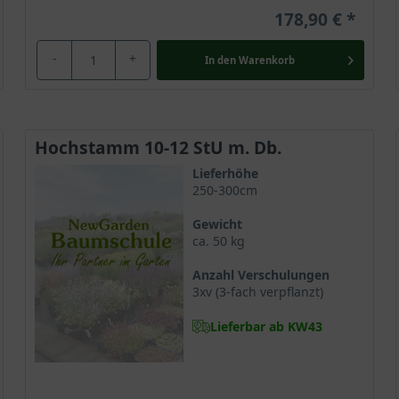
178,90 €
-
+
In den
Warenkorb
Hochstamm 10-12 StU m. Db.
Lieferhöhe
250-300cm
Gewicht
ca. 50 kg
Anzahl Verschulungen
3xv (3-fach verpflanzt)
Lieferbar ab KW43