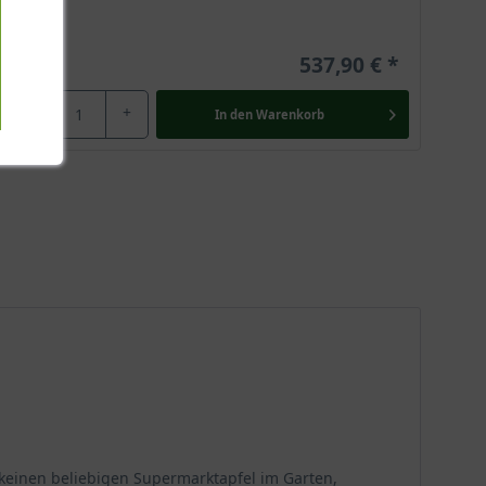
537,90 €
-
+
In den
Warenkorb
e keinen beliebigen Supermarktapfel im Garten,