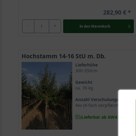
282,90 €
-
+
In den
Warenkorb
Hochstamm 14-16 StU m. Db.
Lieferhöhe
300-350cm
Gewicht
ca. 70 kg
Anzahl Verschulungen
4xv (4-fach verpflanzt)
Lieferbar ab KW43