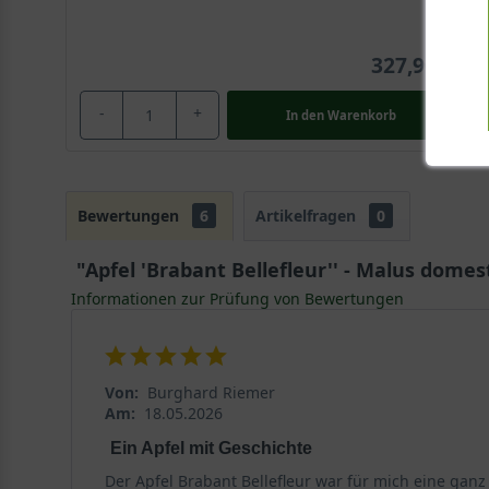
327,90 €
-
+
In den
Warenkorb
Bewertungen
6
Artikelfragen
0
"Apfel 'Brabant Bellefleur'' - Malus domest
Informationen zur Prüfung von Bewertungen
Von:
Burghard Riemer
Am:
18.05.2026
Ein Apfel mit Geschichte
Der Apfel Brabant Bellefleur war für mich eine ganz