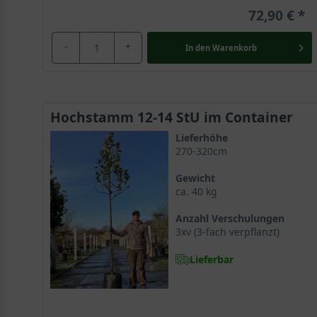
72,90 €
-
+
In den
Warenkorb
Hochstamm 12-14 StU im Container
Lieferhöhe
270-320cm
Gewicht
ca. 40 kg
Anzahl Verschulungen
3xv (3-fach verpflanzt)
Lieferbar