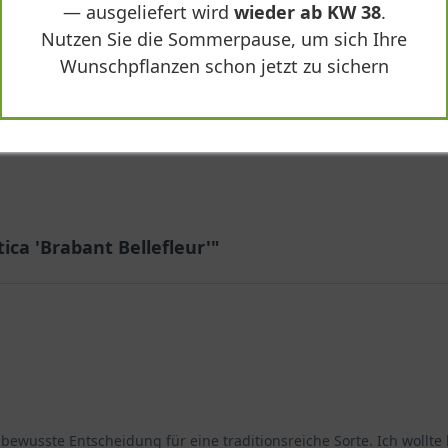
— ausgeliefert wird
wieder ab KW 38
.
Nutzen Sie die Sommerpause, um sich Ihre
417,90 €
Wunschpflanzen schon jetzt zu sichern
-
+
In den
Warenkorb
ica 'Brabant Bellefleur'"
 bewusste Entscheidung für eine traditionsreiche Sorte. Ich wollt