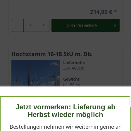
214,90 €
-
+
In den
Warenkorb
Hochstamm 16-18 StU m. Db.
Lieferhöhe
350-400cm
Gewicht
ca. 80 kg
Anzahl Verschulungen
4xv (4-fach verpflanzt)
Jetzt vormerken: Lieferung ab
Lieferbar ab KW43
Herbst wieder möglich
Bestellungen nehmen wir weiterhin gerne an