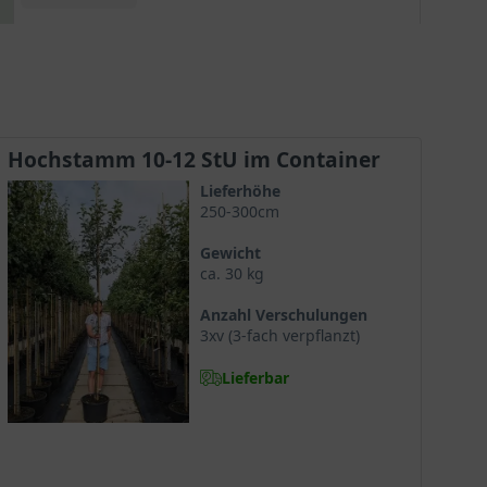
Kugelform des Apfelbaumes ist es auch abseits
der Blütezeit ein optischer Blickfang.
Hochstamm 10-12 StU im Container
Lieferhöhe
250-300cm
Gewicht
ca. 30 kg
Anzahl Verschulungen
3xv (3-fach verpflanzt)
Lieferbar