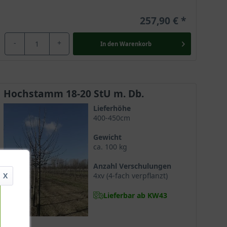
257,90 €
-
+
In den
Warenkorb
Hochstamm 18-20 StU m. Db.
Lieferhöhe
400-450cm
Gewicht
ca. 100 kg
Anzahl Verschulungen
X
4xv (4-fach verpflanzt)
Lieferbar ab KW43