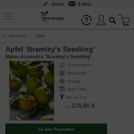
Anruf
Übersicht
Obst
Apfel 'Bramley's Seedling'
Malus domestica 'Bramley's Seedling'
Sommergrün
Weiß-pink
Sonnig
April - Mai
bis zu 7 m
178,90 €
ab
Zu den Produkten