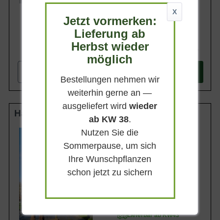
X
Jetzt vormerken:
Lieferung ab
Herbst wieder
327,90 €
möglich
-
+
In den
Warenkorb
Bestellungen nehmen wir
weiterhin gerne an —
ausgeliefert wird
wieder
Halbstamm 16-18 StU m. Db.
ab KW 38
.
Nutzen Sie die
Wuchsendhöhe
bis zu 7 m
Sommerpause, um sich
Erntezeit
Ihre Wunschpflanzen
schon jetzt zu sichern
Frucht
Gelgrün, groß und bauchig
Geschmack
Säuerlich und saftig
Lieferbar ab KW43