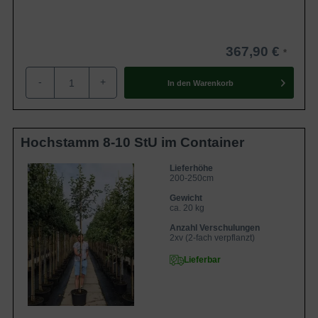
367,90 €
-
+
In den
Warenkorb
Hochstamm 8-10 StU im Container
Lieferhöhe
200-250cm
Gewicht
ca. 20 kg
Anzahl Verschulungen
2xv (2-fach verpflanzt)
Lieferbar