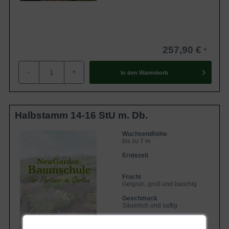
257,90 €
-
+
In den
Warenkorb
Halbstamm 14-16 StU m. Db.
Wuchsendhöhe
bis zu 7 m
Erntezeit
Frucht
Gelgrün, groß und bauchig
Geschmack
Säuerlich und saftig
Lieferbar ab KW43