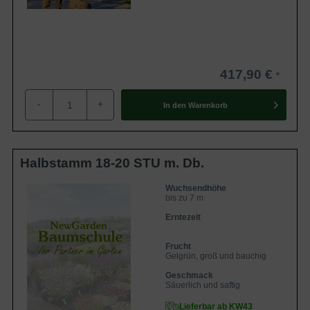
417,90 €
-
+
In den
Warenkorb
Halbstamm 18-20 STU m. Db.
Wuchsendhöhe
bis zu 7 m
Erntezeit
Frucht
Gelgrün, groß und bauchig
Geschmack
Säuerlich und saftig
Lieferbar ab KW43