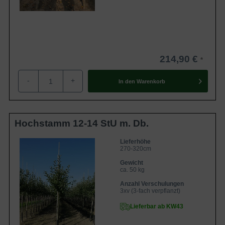
214,90 €
-
+
In den
Warenkorb
Hochstamm 12-14 StU m. Db.
Lieferhöhe
270-320cm
Gewicht
ca. 50 kg
Anzahl Verschulungen
3xv (3-fach verpflanzt)
Lieferbar ab KW43