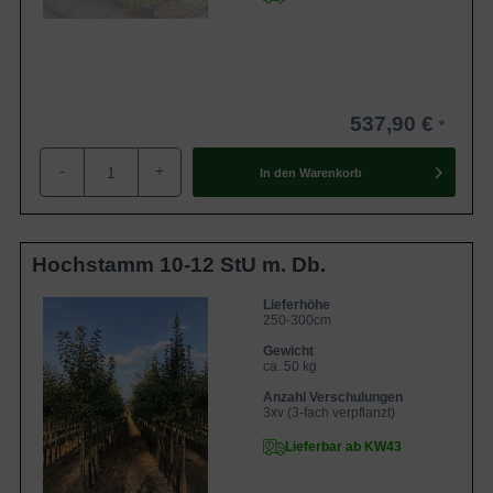
537,90 €
-
+
In den
Warenkorb
Hochstamm 10-12 StU m. Db.
Lieferhöhe
250-300cm
Gewicht
ca. 50 kg
Anzahl Verschulungen
3xv (3-fach verpflanzt)
Lieferbar ab KW43