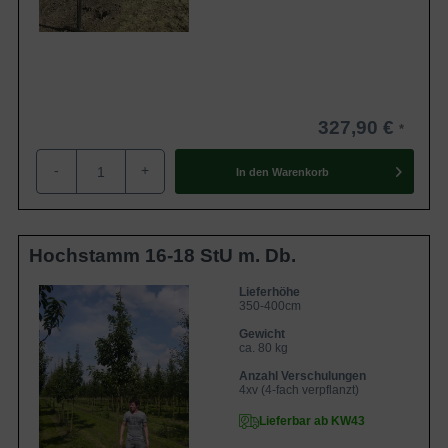
327,90 €
-
+
In den
Warenkorb
Hochstamm 16-18 StU m. Db.
Lieferhöhe
350-400cm
Gewicht
ca. 80 kg
Anzahl Verschulungen
4xv (4-fach verpflanzt)
Lieferbar ab KW43