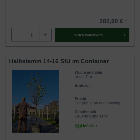
282,90 €
-
+
In den
Warenkorb
Halbstamm 14-16 StU im Container
Wuchsendhöhe
bis zu 7 m
Erntezeit
Frucht
Gelgrün, groß und bauchig
Geschmack
Säuerlich und saftig
Lieferbar