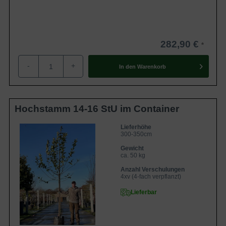
282,90 €
-
+
In den
Warenkorb
Hochstamm 14-16 StU im Container
Lieferhöhe
300-350cm
Gewicht
ca. 50 kg
Anzahl Verschulungen
4xv (4-fach verpflanzt)
Lieferbar