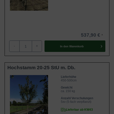
537,90 €
-
+
In den
Warenkorb
Hochstamm 20-25 StU m. Db.
Lieferhöhe
450-500cm
Gewicht
ca. 150 kg
Anzahl Verschulungen
5xv (5-fach verpflanzt)
Lieferbar ab KW43