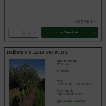
367,90 €
-
+
In den
Warenkorb
Halbstamm 12-14 StU m. Db.
Wuchsendhöhe
bis zu 7 m
Erntezeit
Frucht
Gelgrün, groß und bauchig
Geschmack
Säuerlich und saftig
Lieferbar ab KW43