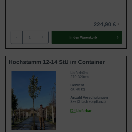
224,90 €
-
+
In den
Warenkorb
Hochstamm 12-14 StU im Container
Lieferhöhe
270-320cm
Gewicht
ca. 40 kg
Anzahl Verschulungen
3xv (3-fach verpflanzt)
Lieferbar