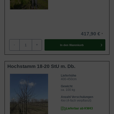
417,90 €
-
+
In den
Warenkorb
Hochstamm 18-20 StU m. Db.
Lieferhöhe
400-450cm
Gewicht
ca. 100 kg
Anzahl Verschulungen
4xv (4-fach verpflanzt)
Lieferbar ab KW43