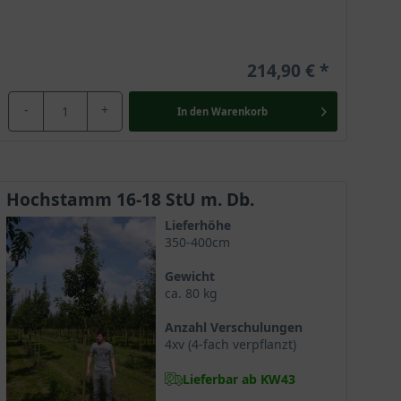
214,90 €
-
+
In den
Warenkorb
Hochstamm 16-18 StU m. Db.
Lieferhöhe
350-400cm
Gewicht
ca. 80 kg
Anzahl Verschulungen
4xv (4-fach verpflanzt)
Lieferbar ab KW43