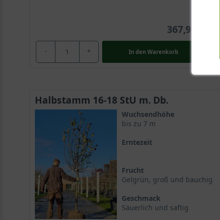
367,90 €
-
+
In den
Warenkorb
Halbstamm 16-18 StU m. Db.
Wuchsendhöhe
bis zu 7 m
Erntezeit
Frucht
Gelgrün, groß und bauchig
Geschmack
Säuerlich und saftig