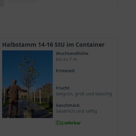
er ein sehr intensives und doch harmonisches
Aroma. Die Apfelbäume mit den Sorten 'Gloster'
und 'Cox Orange' gehören mit zu den optimalen
Befruchtern. Zusätzlich wird die Befruchtung von
der Natur durch Wind und Bienen unterstützt.
Halbstamm 14-16 StU im Container
Wuchsendhöhe
bis zu 7 m
Erntezeit
Frucht
Gelgrün, groß und bauchig
Geschmack
Säuerlich und saftig
Lieferbar