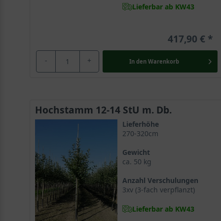
Lieferbar ab KW43
417,90 €
-
+
In den
Warenkorb
Hochstamm 12-14 StU m. Db.
Lieferhöhe
270-320cm
Gewicht
ca. 50 kg
Anzahl Verschulungen
3xv (3-fach verpflanzt)
Lieferbar ab KW43