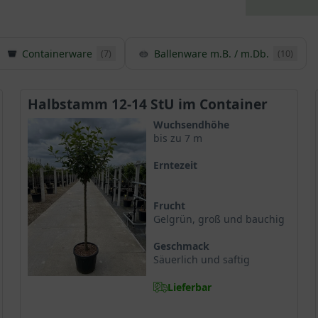
Containerware
Ballenware m.B. / m.Db.
(7)
(10)
Halbstamm 12-14 StU im Container
Wuchsendhöhe
bis zu 7 m
Erntezeit
Frucht
Gelgrün, groß und bauchig
Geschmack
Säuerlich und saftig
Lieferbar