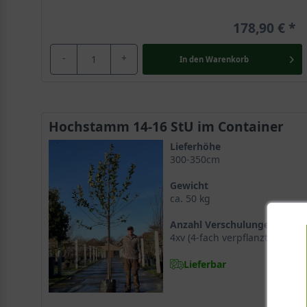
178,90 €
-
+
In den
Warenkorb
Hochstamm 14-16 StU im Container
Lieferhöhe
300-350cm
Gewicht
ca. 50 kg
Anzahl Verschulungen
4xv (4-fach verpflanzt)
Lieferbar