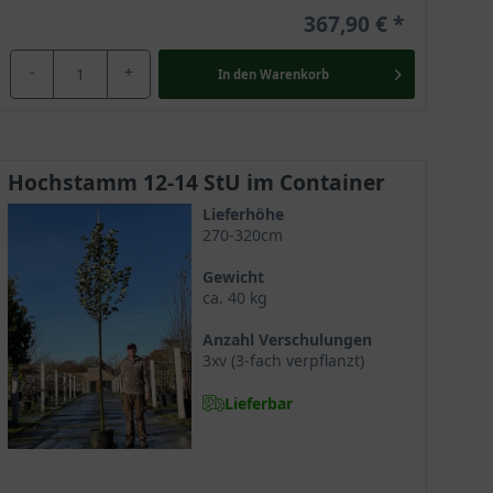
367,90 €
-
+
In den
Warenkorb
Hochstamm 12-14 StU im Container
Lieferhöhe
270-320cm
Gewicht
ca. 40 kg
Anzahl Verschulungen
3xv (3-fach verpflanzt)
Lieferbar