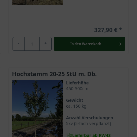
327,90 €
-
+
In den
Warenkorb
Hochstamm 20-25 StU m. Db.
Lieferhöhe
450-500cm
Gewicht
ca. 150 kg
Anzahl Verschulungen
5xv (5-fach verpflanzt)
Lieferbar ab KW43