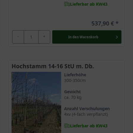
Lieferbar ab KW43
537,90 €
-
+
In den
Warenkorb
Hochstamm 14-16 StU m. Db.
Lieferhöhe
300-350cm
Gewicht
ca. 70 kg
Anzahl Verschulungen
4xv (4-fach verpflanzt)
Lieferbar ab KW43