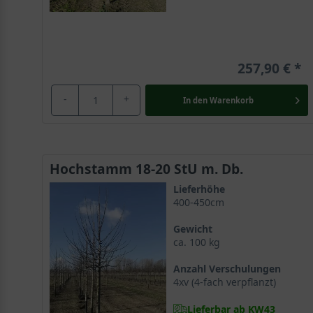
257,90 €
-
+
In den
Warenkorb
Hochstamm 18-20 StU m. Db.
Lieferhöhe
400-450cm
Gewicht
ca. 100 kg
Anzahl Verschulungen
4xv (4-fach verpflanzt)
Lieferbar ab KW43