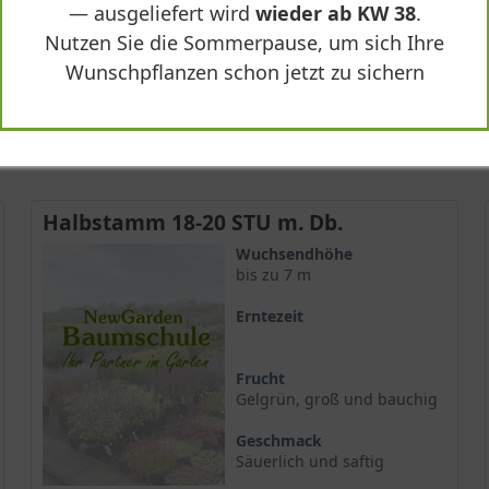
— ausgeliefert wird
wieder ab KW 38
.
Nutzen Sie die Sommerpause, um sich Ihre
257,90 €
Wunschpflanzen schon jetzt zu sichern
-
+
In den
Warenkorb
Halbstamm 18-20 STU m. Db.
Wuchsendhöhe
bis zu 7 m
Erntezeit
Frucht
Gelgrün, groß und bauchig
Geschmack
Säuerlich und saftig