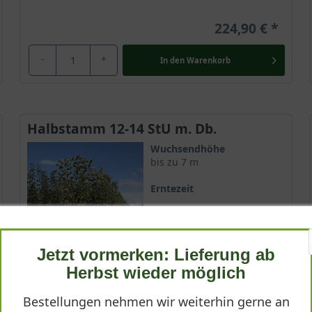
224,90 €
-
+
In den
Warenkorb
Halbstamm 12-14 StU m. Db.
Wuchsendhöhe
bis zu 7 m
Erntezeit
Frucht
Gelgrün, groß und bauchig
Jetzt vormerken: Lieferung ab
Geschmack
Herbst wieder möglich
Säuerlich und saftig
Bestellungen nehmen wir weiterhin gerne an
Lieferbar ab KW43