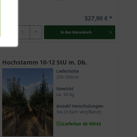
327,90 €
-
+
In den
Warenkorb
Hochstamm 10-12 StU m. Db.
Lieferhöhe
250-300cm
Gewicht
ca. 50 kg
Anzahl Verschulungen
3xv (3-fach verpflanzt)
Lieferbar ab KW43