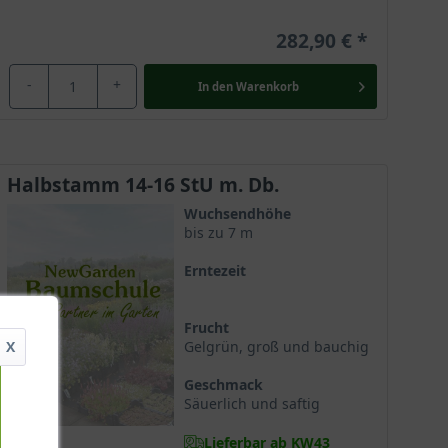
282,90 €
-
+
In den
Warenkorb
Halbstamm 14-16 StU m. Db.
Wuchsendhöhe
bis zu 7 m
Erntezeit
Frucht
X
Gelgrün, groß und bauchig
Geschmack
Säuerlich und saftig
Lieferbar ab KW43