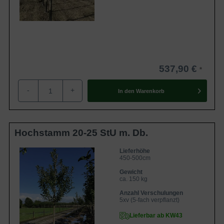
537,90 €
-
+
In den
Warenkorb
Hochstamm 20-25 StU m. Db.
Lieferhöhe
450-500cm
Gewicht
ca. 150 kg
Anzahl Verschulungen
5xv (5-fach verpflanzt)
Lieferbar ab KW43