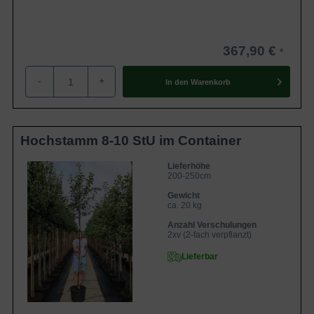
367,90 €
-
+
In den
Warenkorb
Hochstamm 8-10 StU im Container
Lieferhöhe
200-250cm
Gewicht
ca. 20 kg
Anzahl Verschulungen
2xv (2-fach verpflanzt)
Lieferbar