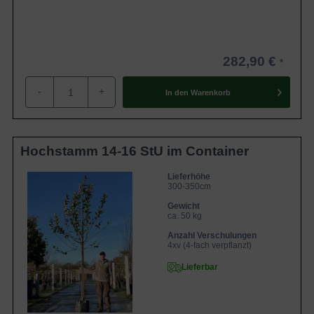
282,90 €
-
+
In den
Warenkorb
Hochstamm 14-16 StU im Container
Lieferhöhe
300-350cm
Gewicht
ca. 50 kg
Anzahl Verschulungen
4xv (4-fach verpflanzt)
Lieferbar