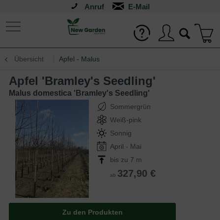
Anruf
Übersicht
Apfel - Malus
Apfel 'Bramley's Seedling'
Malus domestica 'Bramley's Seedling'
Sommergrün
Weiß-pink
Sonnig
April - Mai
bis zu 7 m
327,90 €
ab
Zu den Produkten