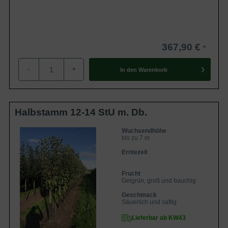
367,90 €
-
+
In den
Warenkorb
Halbstamm 12-14 StU m. Db.
Wuchsendhöhe
bis zu 7 m
Erntezeit
Frucht
Gelgrün, groß und bauchig
Geschmack
Säuerlich und saftig
Lieferbar ab KW43