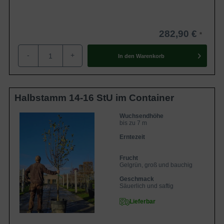
282,90 €
-
+
In den
Warenkorb
Halbstamm 14-16 StU im Container
Wuchsendhöhe
bis zu 7 m
Erntezeit
Frucht
Gelgrün, groß und bauchig
Geschmack
Säuerlich und saftig
Lieferbar