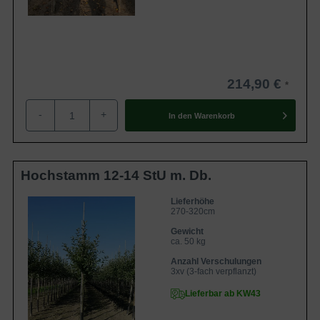
214,90 €
-
+
In den
Warenkorb
Hochstamm 12-14 StU m. Db.
Lieferhöhe
270-320cm
Gewicht
ca. 50 kg
Anzahl Verschulungen
3xv (3-fach verpflanzt)
Lieferbar ab KW43