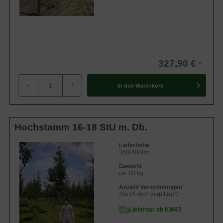
327,90 €
-
+
In den
Warenkorb
Hochstamm 16-18 StU m. Db.
Lieferhöhe
350-400cm
Gewicht
ca. 80 kg
Anzahl Verschulungen
4xv (4-fach verpflanzt)
Lieferbar ab KW43