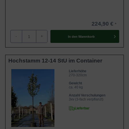
224,90 €
-
+
In den
Warenkorb
Hochstamm 12-14 StU im Container
Lieferhöhe
270-320cm
Gewicht
ca. 40 kg
Anzahl Verschulungen
3xv (3-fach verpflanzt)
Lieferbar