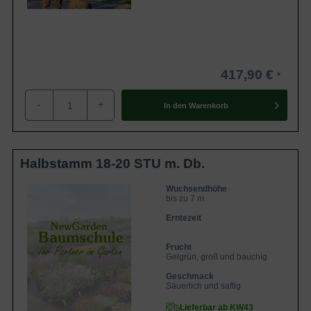
417,90 €
-
+
In den
Warenkorb
Halbstamm 18-20 STU m. Db.
Wuchsendhöhe
bis zu 7 m
Erntezeit
Frucht
Gelgrün, groß und bauchig
Geschmack
Säuerlich und saftig
Lieferbar ab KW43