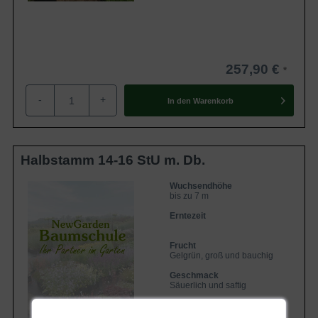
257,90 €
-
+
In den
Warenkorb
Halbstamm 14-16 StU m. Db.
Wuchsendhöhe
bis zu 7 m
Erntezeit
Frucht
Gelgrün, groß und bauchig
Geschmack
Säuerlich und saftig
Lieferbar ab KW43