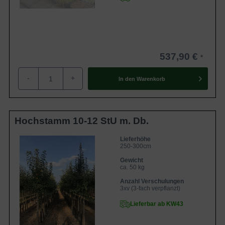
537,90 €
-
+
In den
Warenkorb
Hochstamm 10-12 StU m. Db.
Lieferhöhe
250-300cm
Gewicht
ca. 50 kg
Anzahl Verschulungen
3xv (3-fach verpflanzt)
Lieferbar ab KW43