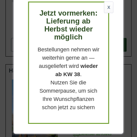
X
Jetzt vormerken:
Lieferung ab
Herbst wieder
327,90 €
möglich
-
+
In den
Warenkorb
Bestellungen nehmen wir
weiterhin gerne an —
ausgeliefert wird
wieder
Halbstamm 16-18 StU m. Db.
ab KW 38
.
Nutzen Sie die
Wuchsendhöhe
bis zu 7 m
Sommerpause, um sich
Erntezeit
Ihre Wunschpflanzen
schon jetzt zu sichern
Frucht
Gelgrün, groß und bauchig
Geschmack
Säuerlich und saftig
Lieferbar ab KW43