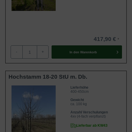
417,90 €
-
+
In den
Warenkorb
Hochstamm 18-20 StU m. Db.
Lieferhöhe
400-450cm
Gewicht
ca. 100 kg
Anzahl Verschulungen
4xv (4-fach verpflanzt)
Lieferbar ab KW43