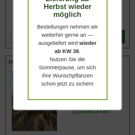
Herbst wieder
möglich
282,90 €
Bestellungen nehmen wir
weiterhin gerne an —
-
+
In den
Warenkorb
ausgeliefert wird
wieder
ab KW 38
.
Nutzen Sie die
Hochstamm 10-12 StU m. Db.
Sommerpause, um sich
Lieferhöhe
Ihre Wunschpflanzen
250-300cm
schon jetzt zu sichern
Gewicht
ca. 50 kg
Anzahl Verschulungen
3xv (3-fach verpflanzt)
Lieferbar ab KW43