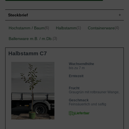
Steckbrief
Wuchshöhe
bis zu 7 m
Hochstamm / Baum
Halbstamm
Containerware
(6)
(1)
(4)
Frucht
Graugrün mit rotbrauner Wange, flachrund
Ballenware m.B. / m.Db.
(3)
Geschmack
Feinsäuerlich und saftig
Blüte
Weiß
Halbstamm C7
Blütezeit
Mai - Juni
Standort
Sonnig
Wuchsendhöhe
bis zu 7 m
Erntezeit
Frucht
Graugrün mit rotbrauner Wange, flach
Geschmack
Feinsäuerlich und saftig
Lieferbar