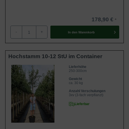
178,90 €
-
+
In den
Warenkorb
Hochstamm 10-12 StU im Container
Lieferhöhe
250-300cm
Gewicht
ca. 30 kg
Anzahl Verschulungen
3xv (3-fach verpflanzt)
Lieferbar