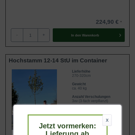
224,90 €
-
+
In den
Warenkorb
Hochstamm 12-14 StU im Container
Lieferhöhe
270-320cm
Gewicht
ca. 40 kg
Anzahl Verschulungen
3xv (3-fach verpflanzt)
Lieferbar
X
Jetzt vormerken:
Lieferung ab