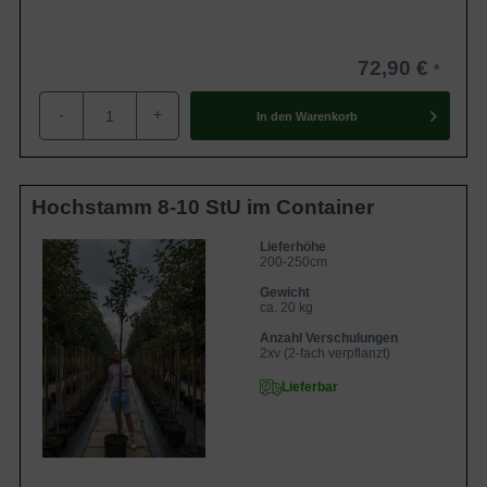
72,90 €
-
+
In den
Warenkorb
Hochstamm 8-10 StU im Container
Lieferhöhe
200-250cm
Gewicht
ca. 20 kg
Anzahl Verschulungen
2xv (2-fach verpflanzt)
Lieferbar