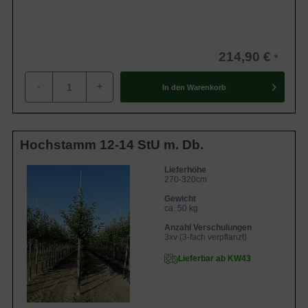
214,90 €
-
+
In den
Warenkorb
Hochstamm 12-14 StU m. Db.
Lieferhöhe
270-320cm
Gewicht
ca. 50 kg
Anzahl Verschulungen
3xv (3-fach verpflanzt)
Lieferbar ab KW43