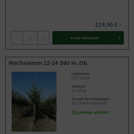
214,90 €
-
+
In den
Warenkorb
Hochstamm 12-14 StU m. Db.
Lieferhöhe
270-320cm
Gewicht
ca. 50 kg
Anzahl Verschulungen
3xv (3-fach verpflanzt)
Lieferbar ab KW43