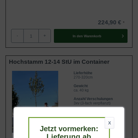
224,90 €
-
+
In den
Warenkorb
Hochstamm 12-14 StU im Container
Lieferhöhe
270-320cm
Gewicht
ca. 40 kg
Anzahl Verschulungen
3xv (3-fach verpflanzt)
Lieferbar
X
Jetzt vormerken:
Lieferung ab