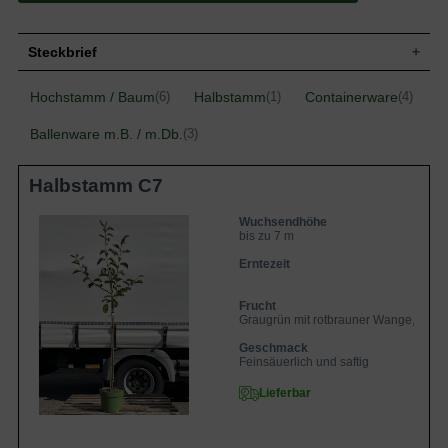
Steckbrief
Wuchshöhe
bis zu 7 m
Hochstamm / Baum
Halbstamm
Containerware
(6)
(1)
(4)
Frucht
Graugrün mit rotbrauner Wange, flachrund
Ballenware m.B. / m.Db.
(3)
Geschmack
Feinsäuerlich und saftig
Blüte
Weiß
Halbstamm C7
Blütezeit
Mai - Juni
Standort
Sonnig
Wuchsendhöhe
bis zu 7 m
Erntezeit
Frucht
Graugrün mit rotbrauner Wange, flach
Geschmack
Feinsäuerlich und saftig
Lieferbar