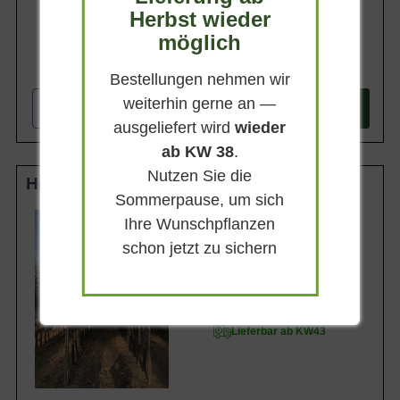
Herbst wieder
möglich
282,90 €
Bestellungen nehmen wir
weiterhin gerne an —
-
+
In den
Warenkorb
ausgeliefert wird
wieder
ab KW 38
.
Nutzen Sie die
Hochstamm 10-12 StU m. Db.
Sommerpause, um sich
Lieferhöhe
Ihre Wunschpflanzen
250-300cm
schon jetzt zu sichern
Gewicht
ca. 50 kg
Anzahl Verschulungen
3xv (3-fach verpflanzt)
Lieferbar ab KW43