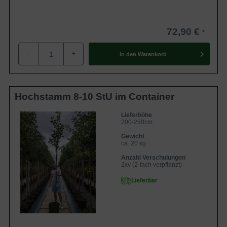
72,90 €
-
+
In den
Warenkorb
Hochstamm 8-10 StU im Container
Lieferhöhe
200-250cm
Gewicht
ca. 20 kg
Anzahl Verschulungen
2xv (2-fach verpflanzt)
Lieferbar