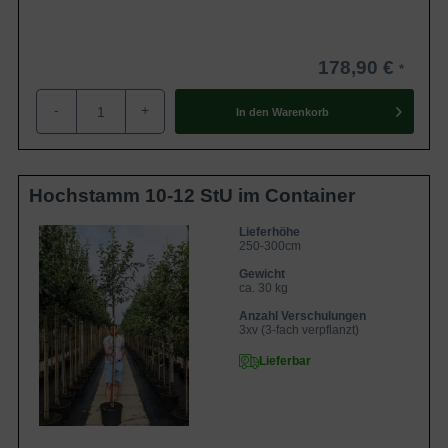
178,90 €
-
+
In den
Warenkorb
Hochstamm 10-12 StU im Container
Lieferhöhe
250-300cm
Gewicht
ca. 30 kg
Anzahl Verschulungen
3xv (3-fach verpflanzt)
Lieferbar