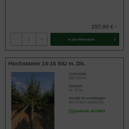
257,90 €
-
+
In den
Warenkorb
Hochstamm 14-16 StU m. Db.
Lieferhöhe
300-350cm
Gewicht
ca. 70 kg
Anzahl Verschulungen
4xv (4-fach verpflanzt)
Lieferbar ab KW43