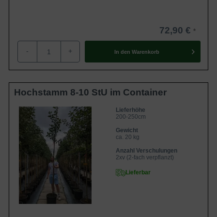
Standort
sonnig, geschützt
Der Malus 'Dubbele Bellefleur' (Apfel
'Dubbele Bellefleur') ist für vollen Genuss
beim Frischverzehr bekannt. Diese neue
72,90 €
Eigenschaften
Sorte kann sich mit Geschmack und
Lagerfähigkeit einen Platz unter den
-
+
beliebtesten Äpfeln sichern.
In den
Warenkorb
Hochstamm 8-10 StU im Container
Lieferhöhe
200-250cm
Gewicht
ca. 20 kg
Anzahl Verschulungen
2xv (2-fach verpflanzt)
Lieferbar