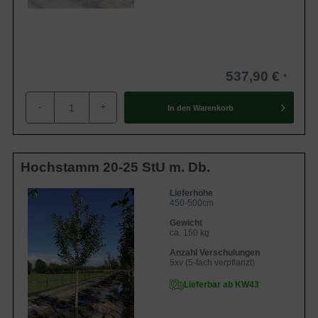
537,90 €
-
+
In den
Warenkorb
Hochstamm 20-25 StU m. Db.
Lieferhöhe
450-500cm
Gewicht
ca. 150 kg
Anzahl Verschulungen
5xv (5-fach verpflanzt)
Lieferbar ab KW43