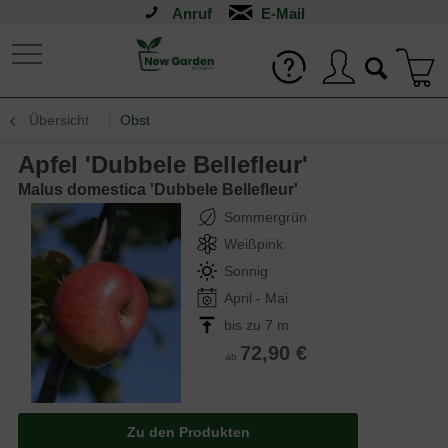
Anruf
Übersicht
Obst
Apfel 'Dubbele Bellefleur'
Malus domestica 'Dubbele Bellefleur'
Sommergrün
Weißpink
Sonnig
April - Mai
bis zu 7 m
72,90 €
ab
Zu den Produkten