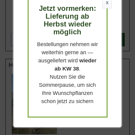
X
Jetzt vormerken:
Lieferung ab
Herbst wieder
214,90 €
möglich
-
+
In den
Warenkorb
Bestellungen nehmen wir
weiterhin gerne an —
ausgeliefert wird
wieder
Hochstamm 12-14 StU m. Db.
ab KW 38
.
Nutzen Sie die
Lieferhöhe
270-320cm
Sommerpause, um sich
Gewicht
Ihre Wunschpflanzen
ca. 50 kg
schon jetzt zu sichern
Anzahl Verschulungen
3xv (3-fach verpflanzt)
Lieferbar ab KW43