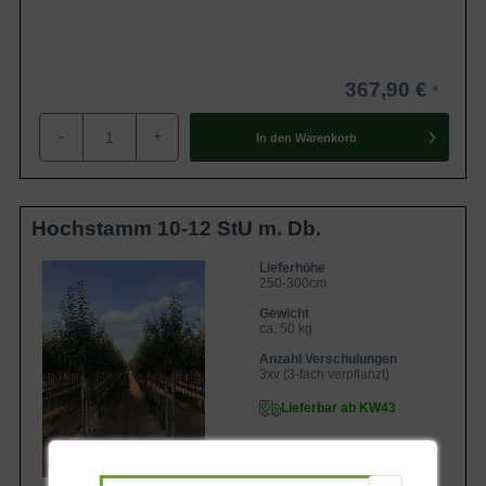
367,90 €
-
+
In den
Warenkorb
Hochstamm 10-12 StU m. Db.
Lieferhöhe
250-300cm
Gewicht
ca. 50 kg
Anzahl Verschulungen
3xv (3-fach verpflanzt)
Lieferbar ab KW43