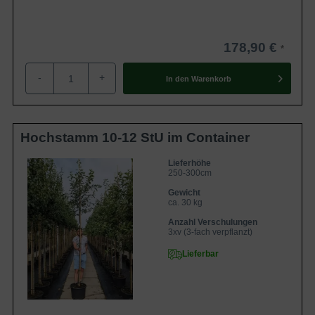
178,90 €
-
+
In den
Warenkorb
Hochstamm 10-12 StU im Container
Lieferhöhe
250-300cm
Gewicht
ca. 30 kg
Anzahl Verschulungen
3xv (3-fach verpflanzt)
Lieferbar