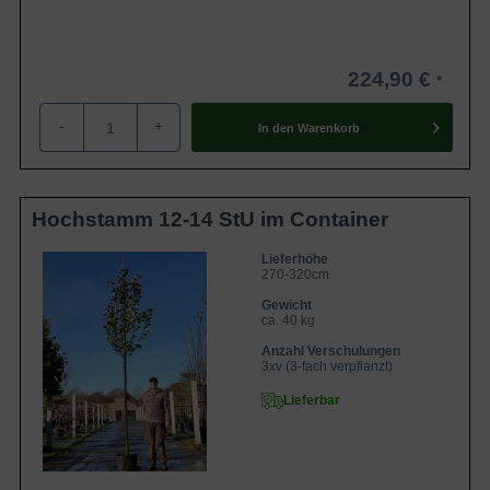
224,90 €
-
+
In den
Warenkorb
Hochstamm 12-14 StU im Container
Lieferhöhe
270-320cm
Gewicht
ca. 40 kg
Anzahl Verschulungen
3xv (3-fach verpflanzt)
Lieferbar