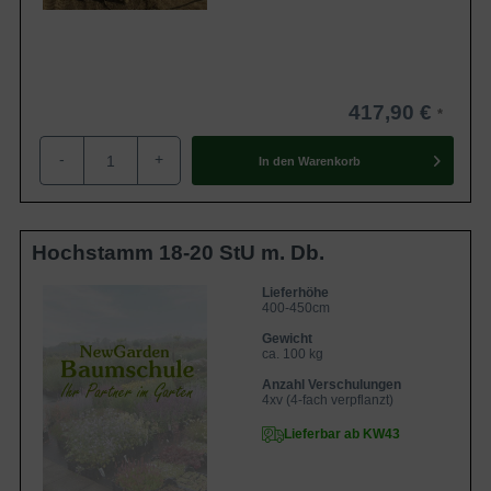
417,90 €
-
+
In den
Warenkorb
Hochstamm 18-20 StU m. Db.
Lieferhöhe
400-450cm
Gewicht
ca. 100 kg
Anzahl Verschulungen
4xv (4-fach verpflanzt)
Lieferbar ab KW43