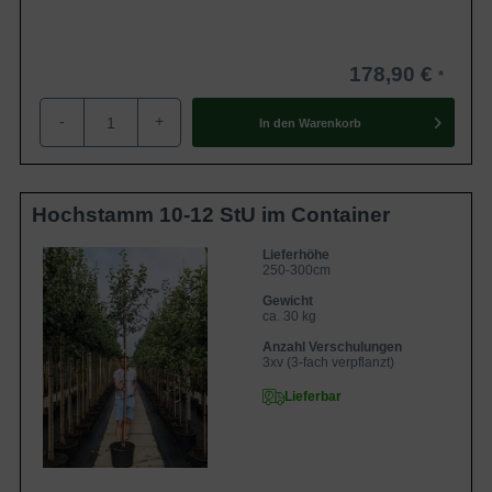
178,90 €
-
+
In den
Warenkorb
Hochstamm 10-12 StU im Container
Lieferhöhe
250-300cm
Gewicht
ca. 30 kg
Anzahl Verschulungen
3xv (3-fach verpflanzt)
Lieferbar