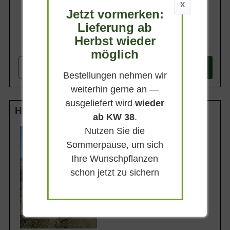
X
Jetzt vormerken:
Lieferung ab
Herbst wieder
214,90 €
möglich
-
+
In den
Warenkorb
Bestellungen nehmen wir
weiterhin gerne an —
ausgeliefert wird
wieder
Hochstamm 12-14 StU m. Db.
ab KW 38
.
Nutzen Sie die
Lieferhöhe
270-320cm
Sommerpause, um sich
Gewicht
Ihre Wunschpflanzen
ca. 50 kg
schon jetzt zu sichern
Anzahl Verschulungen
3xv (3-fach verpflanzt)
Lieferbar ab KW43