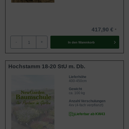
417,90 €
-
+
In den
Warenkorb
Hochstamm 18-20 StU m. Db.
Lieferhöhe
400-450cm
Gewicht
ca. 100 kg
Anzahl Verschulungen
4xv (4-fach verpflanzt)
Lieferbar ab KW43