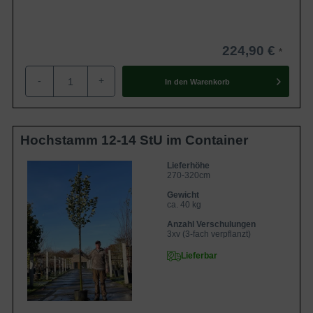
224,90 €
-
+
In den
Warenkorb
Hochstamm 12-14 StU im Container
Lieferhöhe
270-320cm
Gewicht
ca. 40 kg
Anzahl Verschulungen
3xv (3-fach verpflanzt)
Lieferbar