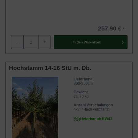
257,90 €
-
+
In den
Warenkorb
Hochstamm 14-16 StU m. Db.
Lieferhöhe
300-350cm
Gewicht
ca. 70 kg
Anzahl Verschulungen
4xv (4-fach verpflanzt)
Lieferbar ab KW43