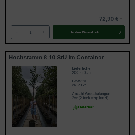
Standort
sonnig, geschützt
Der Malus 'Dubbele Bellefleur' (Apfel
'Dubbele Bellefleur') ist für vollen Genuss
beim Frischverzehr bekannt. Diese neue
72,90 €
Eigenschaften
Sorte kann sich mit Geschmack und
Lagerfähigkeit einen Platz unter den
-
+
beliebtesten Äpfeln sichern.
In den
Warenkorb
Hochstamm 8-10 StU im Container
Lieferhöhe
200-250cm
Gewicht
ca. 20 kg
Anzahl Verschulungen
2xv (2-fach verpflanzt)
Lieferbar