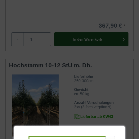
367,90 €
-
+
In den
Warenkorb
Hochstamm 10-12 StU m. Db.
Lieferhöhe
250-300cm
Gewicht
ca. 50 kg
Anzahl Verschulungen
3xv (3-fach verpflanzt)
Lieferbar ab KW43