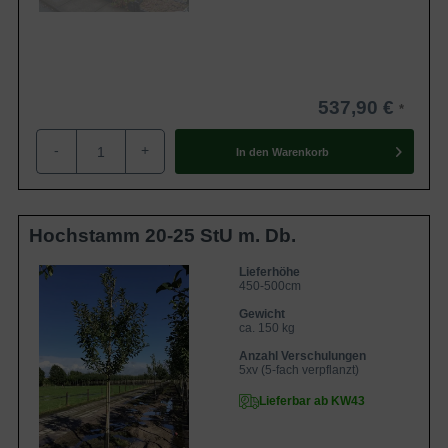
537,90 €
-
+
In den
Warenkorb
Hochstamm 20-25 StU m. Db.
Lieferhöhe
450-500cm
Gewicht
ca. 150 kg
Anzahl Verschulungen
5xv (5-fach verpflanzt)
Lieferbar ab KW43