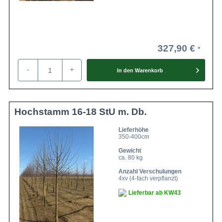
327,90 €
-
+
In den
Warenkorb
Hochstamm 16-18 StU m. Db.
Lieferhöhe
350-400cm
Gewicht
ca. 80 kg
Anzahl Verschulungen
4xv (4-fach verpflanzt)
Lieferbar ab KW43