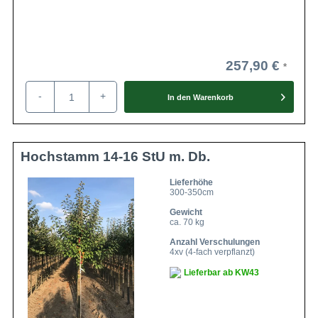
257,90 €
-
+
In den
Warenkorb
Hochstamm 14-16 StU m. Db.
Lieferhöhe
300-350cm
Gewicht
ca. 70 kg
Anzahl Verschulungen
4xv (4-fach verpflanzt)
Lieferbar ab KW43