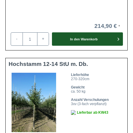
214,90 €
-
+
In den
Warenkorb
Hochstamm 12-14 StU m. Db.
Lieferhöhe
270-320cm
Gewicht
ca. 50 kg
Anzahl Verschulungen
3xv (3-fach verpflanzt)
Lieferbar ab KW43