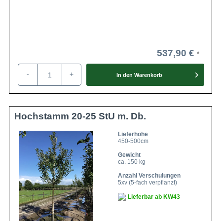
537,90 €
-
+
In den
Warenkorb
Hochstamm 20-25 StU m. Db.
Lieferhöhe
450-500cm
Gewicht
ca. 150 kg
Anzahl Verschulungen
5xv (5-fach verpflanzt)
Lieferbar ab KW43