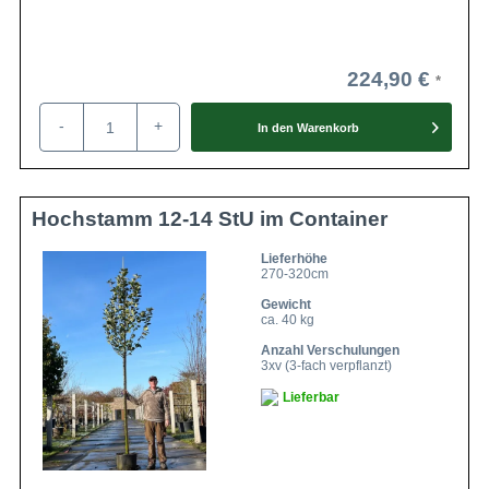
224,90 €
-
+
In den
Warenkorb
Hochstamm 12-14 StU im Container
Lieferhöhe
270-320cm
Gewicht
ca. 40 kg
Anzahl Verschulungen
3xv (3-fach verpflanzt)
Lieferbar