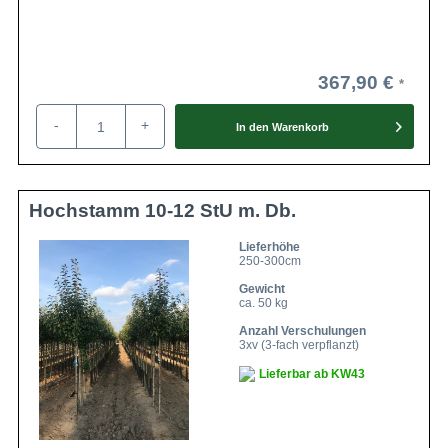
367,90 €
-
+
In den
Warenkorb
Hochstamm 10-12 StU m. Db.
Lieferhöhe
250-300cm
Gewicht
ca. 50 kg
Anzahl Verschulungen
3xv (3-fach verpflanzt)
Lieferbar ab KW43