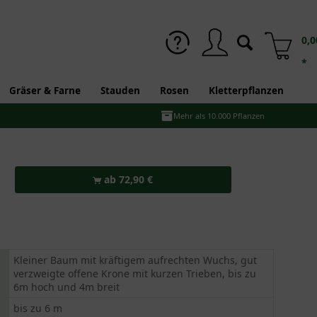
0,0
*
Gräser & Farne
Stauden
Rosen
Kletterpflanzen
Mehr als 10.000 Pflanzen
ab 72,90 €
Kleiner Baum mit kräftigem aufrechten Wuchs, gut
verzweigte offene Krone mit kurzen Trieben, bis zu
6m hoch und 4m breit
bis zu 6 m