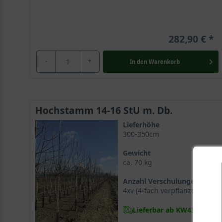
282,90 €
-
+
In den
Warenkorb
Hochstamm 14-16 StU m. Db.
Lieferhöhe
300-350cm
Gewicht
ca. 70 kg
Anzahl Verschulungen
4xv (4-fach verpflanzt)
Lieferbar ab KW43