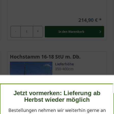
214,90 €
-
+
In den
Warenkorb
Hochstamm 16-18 StU m. Db.
Lieferhöhe
350-400cm
Gewicht
ca. 80 kg
Jetzt vormerken: Lieferung ab
Anzahl Verschulungen
4xv (4-fach verpflanzt)
Herbst wieder möglich
Lieferbar ab KW43
Bestellungen nehmen wir weiterhin gerne an