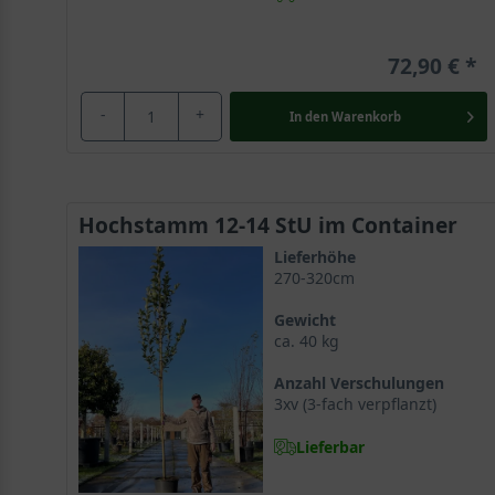
72,90 €
-
+
In den
Warenkorb
Hochstamm 12-14 StU im Container
Lieferhöhe
270-320cm
Gewicht
ca. 40 kg
Anzahl Verschulungen
3xv (3-fach verpflanzt)
Lieferbar