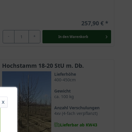
257,90 €
-
+
In den
Warenkorb
Hochstamm 18-20 StU m. Db.
Lieferhöhe
400-450cm
Gewicht
ca. 100 kg
X
Anzahl Verschulungen
4xv (4-fach verpflanzt)
Lieferbar ab KW43