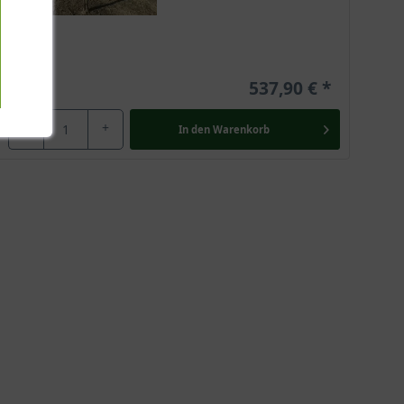
537,90 €
-
+
In den
Warenkorb