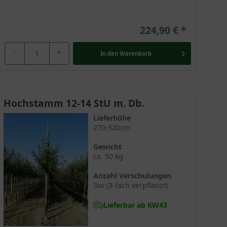
224,90 €
-
+
In den
Warenkorb
Hochstamm 12-14 StU m. Db.
Lieferhöhe
270-320cm
Gewicht
ca. 50 kg
Anzahl Verschulungen
3xv (3-fach verpflanzt)
Lieferbar ab KW43