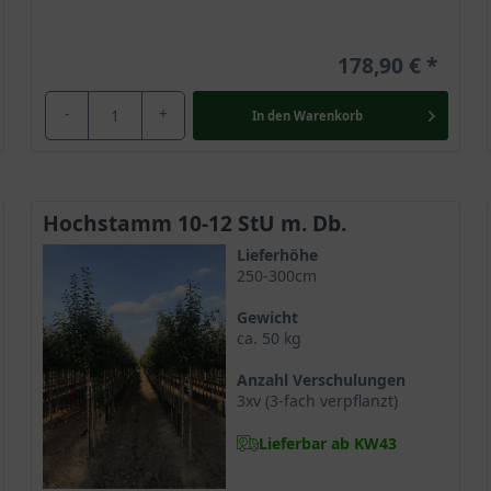
178,90 €
-
+
In den
Warenkorb
Hochstamm 10-12 StU m. Db.
Lieferhöhe
250-300cm
Gewicht
ca. 50 kg
Anzahl Verschulungen
3xv (3-fach verpflanzt)
Lieferbar ab KW43