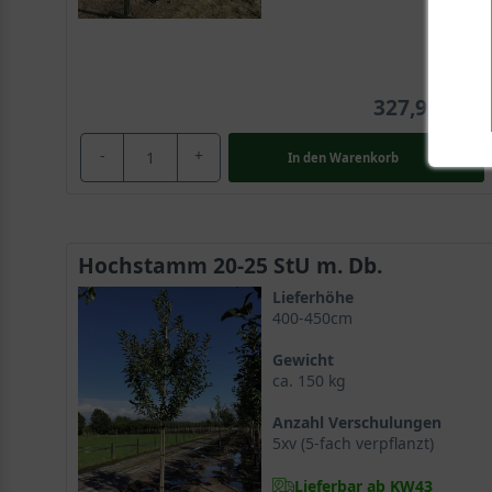
327,90 €
-
+
In den
Warenkorb
Hochstamm 20-25 StU m. Db.
Lieferhöhe
400-450cm
Gewicht
ca. 150 kg
Anzahl Verschulungen
5xv (5-fach verpflanzt)
Lieferbar ab KW43