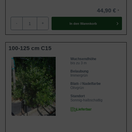
44,90 €
-
+
In den
Warenkorb
100-125 cm C15
Wuchsendhöhe
bis zu 3 m
Belaubung
Immergrün
Blatt- / Nadelfarbe
Olivgrün
Standort
Sonnig-halbschattig
Lieferbar