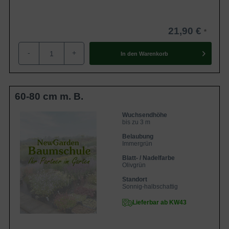
21,90 €
-
+
In den
Warenkorb
60-80 cm m. B.
Wuchsendhöhe
bis zu 3 m
Belaubung
Immergrün
Blatt- / Nadelfarbe
Olivgrün
Standort
Sonnig-halbschattig
Lieferbar ab KW43