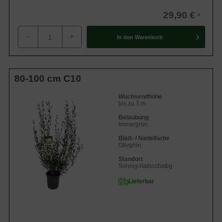
29,90 €
-
+
In den
Warenkorb
80-100 cm C10
Wuchsendhöhe
bis zu 3 m
Belaubung
Immergrün
Blatt- / Nadelfarbe
Olivgrün
Standort
Sonnig-halbschattig
Lieferbar