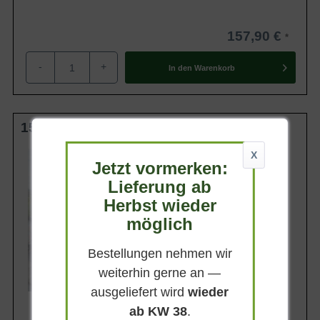
157,90 €
-
+
In den
Warenkorb
150-175 cm C20
Wuchsendhöhe
X
Jetzt vormerken:
bis zu 3 m
Lieferung ab
Belaubung
Immergrün
Herbst wieder
Blatt- / Nadelfarbe
möglich
Olivgrün
Standort
Bestellungen nehmen wir
Sonnig-halbschattig
weiterhin gerne an —
Lieferbar
ausgeliefert wird
wieder
ab KW 38
.