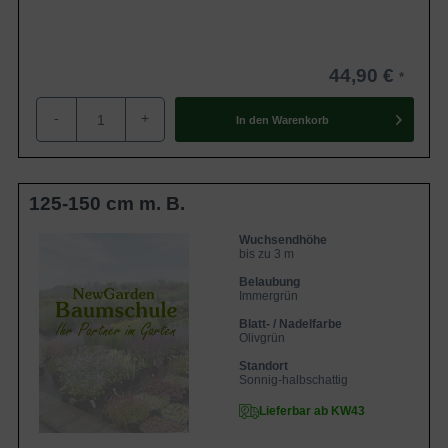
44,90 €
-
+
In den
Warenkorb
125-150 cm m. B.
Wuchsendhöhe
bis zu 3 m
Belaubung
Immergrün
Blatt- / Nadelfarbe
Olivgrün
Standort
Sonnig-halbschattig
Lieferbar ab KW43