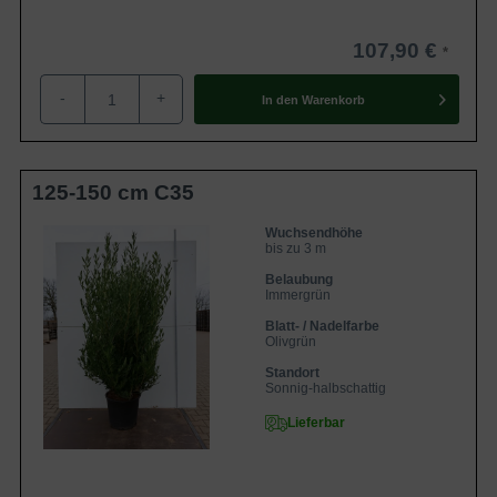
107,90 €
-
+
In den
Warenkorb
125-150 cm C35
Wuchsendhöhe
bis zu 3 m
Belaubung
Immergrün
Blatt- / Nadelfarbe
Olivgrün
Standort
Sonnig-halbschattig
Lieferbar