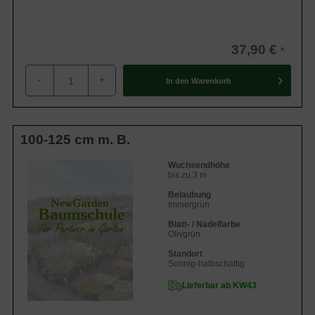
37,90 €
-
+
In den
Warenkorb
100-125 cm m. B.
Wuchsendhöhe
bis zu 3 m
Belaubung
Immergrün
Blatt- / Nadelfarbe
Olivgrün
Standort
Sonnig-halbschattig
Lieferbar ab KW43