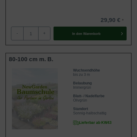
29,90 €
-
+
In den
Warenkorb
80-100 cm m. B.
Wuchsendhöhe
bis zu 3 m
Belaubung
Immergrün
Blatt- / Nadelfarbe
Olivgrün
Standort
Sonnig-halbschattig
Lieferbar ab KW43