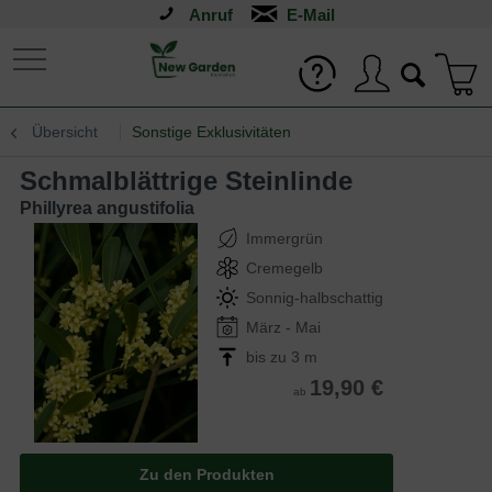
Anruf
Übersicht
Sonstige Exklusivitäten
Schmalblättrige Steinlinde
Phillyrea angustifolia
Immergrün
Cremegelb
Sonnig-halbschattig
März - Mai
bis zu 3 m
19,90 €
ab
Zu den Produkten