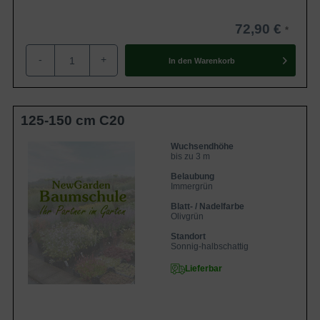
72,90 €
-
+
In den
Warenkorb
125-150 cm C20
Wuchsendhöhe
bis zu 3 m
Belaubung
Immergrün
Blatt- / Nadelfarbe
Olivgrün
Standort
Sonnig-halbschattig
Lieferbar