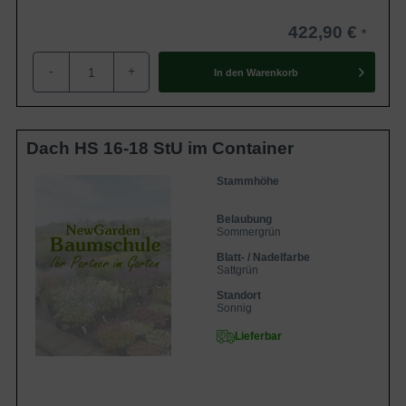
422,90 €
-
+
In den
Warenkorb
Dach HS 16-18 StU im Container
Stammhöhe
Belaubung
Sommergrün
Blatt- / Nadelfarbe
Sattgrün
Standort
Sonnig
Lieferbar