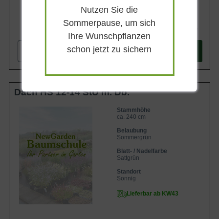
Nutzen Sie die
Sommerpause, um sich
1.799,90 €
Ihre Wunschpflanzen
schon jetzt zu sichern
-
+
In den
Warenkorb
Dach HS 12-14 StU m. Db.
Stammhöhe
ca. 240 cm
Belaubung
Sommergrün
Blatt- / Nadelfarbe
Sattgrün
Standort
Sonnig
Lieferbar ab KW43