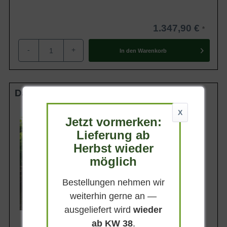
1.347,90 €
-
+
In den
Warenkorb
Dach HS 30-35 StU im Container
Stammhöhe
X
Jetzt vormerken:
Lieferung ab
Belaubung
Sommergrün
Herbst wieder
Blatt- / Nadelfarbe
möglich
Sattgrün
Standort
Bestellungen nehmen wir
Sonnig
weiterhin gerne an —
Lieferbar
ausgeliefert wird
wieder
ab KW 38
.