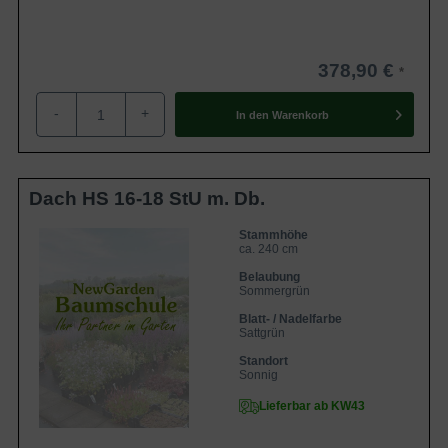
378,90 €
-
+
In den
Warenkorb
Dach HS 16-18 StU m. Db.
Stammhöhe
ca. 240 cm
Belaubung
Sommergrün
Blatt- / Nadelfarbe
Sattgrün
Standort
Sonnig
Lieferbar ab KW43