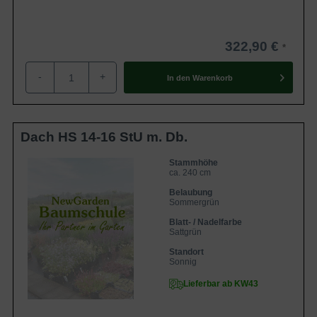
322,90 €
-
+
In den
Warenkorb
Dach HS 14-16 StU m. Db.
Stammhöhe
ca. 240 cm
Belaubung
Sommergrün
Blatt- / Nadelfarbe
Sattgrün
Standort
Sonnig
Lieferbar ab KW43