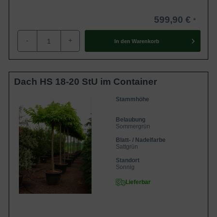
599,90 €
-
+
In den
Warenkorb
Dach HS 18-20 StU im Container
Stammhöhe
Belaubung
Sommergrün
Blatt- / Nadelfarbe
Sattgrün
Standort
Sonnig
Lieferbar