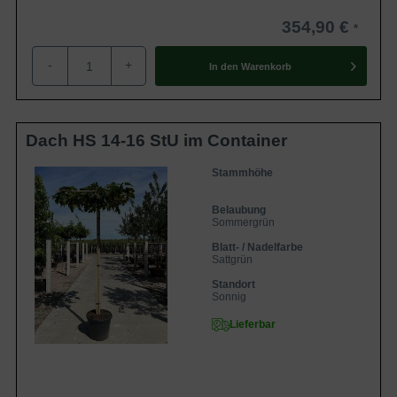
354,90 €
-
+
In den
Warenkorb
Dach HS 14-16 StU im Container
Stammhöhe
Belaubung
Sommergrün
Blatt- / Nadelfarbe
Sattgrün
Standort
Sonnig
Lieferbar