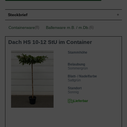
Steckbrief
Kleiner Baum, sparrige Krone; bis zu 8 m
Containerware
Ballenware m.B. / m.Db.
(8)
(6)
Wuchs
hoch und 6-8 m breit
Blatt
Sattgrün, 5-7 lappig, bis zu 14 cm lang
Dach HS 10-12 StU im Container
Blüte
Weiß
Blütezeit
Mai - Juni
Stammhöhe
Boden
Durchlässige, nährstoffeiche Böden
Standort
Sonnig
Belaubung
Sommergrün
Interessantes und malerisches
Eigenschaften
Einzelelement
Blatt- / Nadelfarbe
Sattgrün
Standort
Sonnig
Lieferbar