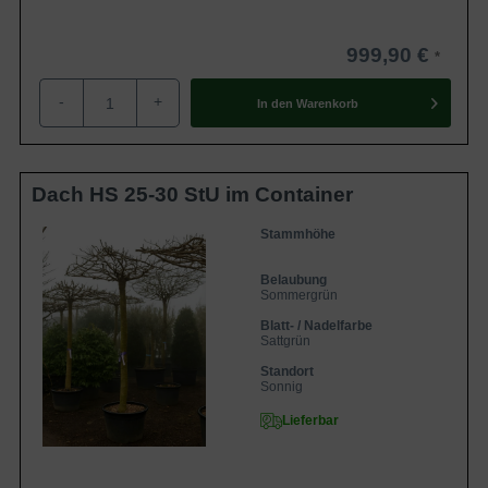
999,90 €
-
+
In den
Warenkorb
Dach HS 25-30 StU im Container
Stammhöhe
Belaubung
Sommergrün
Blatt- / Nadelfarbe
Sattgrün
Standort
Sonnig
Lieferbar