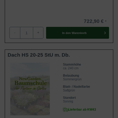
722,90 €
-
+
In den
Warenkorb
Dach HS 20-25 StU m. Db.
Stammhöhe
ca. 240 cm
Belaubung
Sommergrün
Blatt- / Nadelfarbe
Sattgrün
Standort
Sonnig
Lieferbar ab KW43