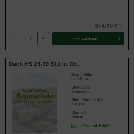
874,90 €
-
+
In den
Warenkorb
Dach HS 25-30 StU m. Db.
Stammhöhe
ca. 240 cm
Belaubung
Sommergrün
Blatt- / Nadelfarbe
Sattgrün
Standort
Sonnig
Lieferbar ab KW43