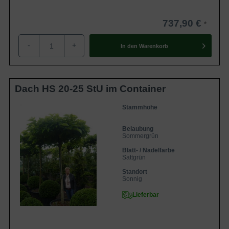
737,90 €
-
+
In den
Warenkorb
Dach HS 20-25 StU im Container
Stammhöhe
Belaubung
Sommergrün
Blatt- / Nadelfarbe
Sattgrün
Standort
Sonnig
Lieferbar