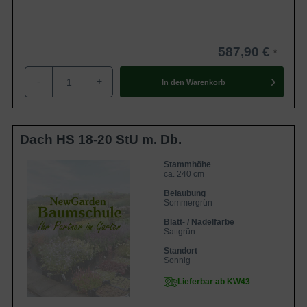
587,90 €
-
+
In den
Warenkorb
Dach HS 18-20 StU m. Db.
Stammhöhe
ca. 240 cm
Belaubung
Sommergrün
Blatt- / Nadelfarbe
Sattgrün
Standort
Sonnig
Lieferbar ab KW43