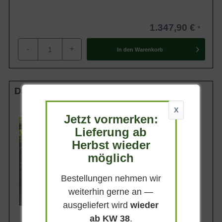
1.347,90 €
-
+
In den
Warenkorb
Dach HS 30-35 StU im Container
Stammhöhe
X
Jetzt vormerken:
Lieferung ab
Belaubung
Sommergrün
Herbst wieder
Blatt- / Nadelfarbe
möglich
Sattgrün
Standort
Bestellungen nehmen wir
Sonnig
weiterhin gerne an —
Lieferbar
ausgeliefert wird
wieder
ab KW 38
.