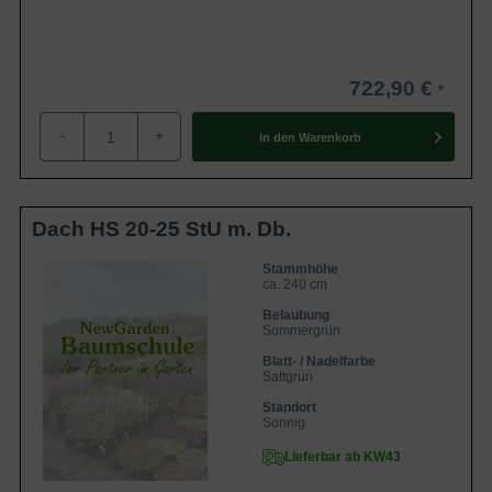
722,90 €
-
+
In den
Warenkorb
Dach HS 20-25 StU m. Db.
Stammhöhe
ca. 240 cm
Belaubung
Sommergrün
Blatt- / Nadelfarbe
Sattgrün
Standort
Sonnig
Lieferbar ab KW43