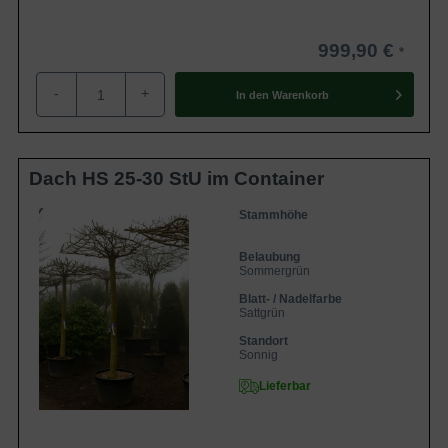
999,90 €
-
+
In den
Warenkorb
Dach HS 25-30 StU im Container
Stammhöhe
Belaubung
Sommergrün
Blatt- / Nadelfarbe
Sattgrün
Standort
Sonnig
Lieferbar