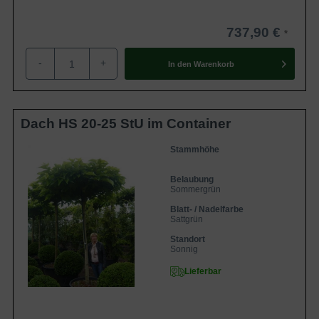
737,90 €
-
+
In den
Warenkorb
Dach HS 20-25 StU im Container
Stammhöhe
Belaubung
Sommergrün
Blatt- / Nadelfarbe
Sattgrün
Standort
Sonnig
Lieferbar