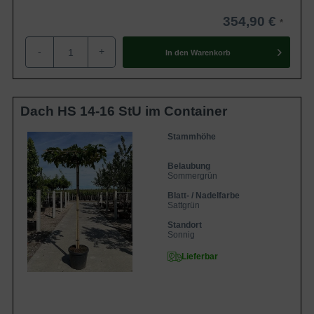
354,90 €
-
+
In den
Warenkorb
Dach HS 14-16 StU im Container
Stammhöhe
Belaubung
Sommergrün
Blatt- / Nadelfarbe
Sattgrün
Standort
Sonnig
Lieferbar