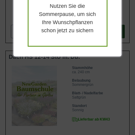
Nutzen Sie die
Sommerpause, um sich
1.799,90 €
Ihre Wunschpflanzen
schon jetzt zu sichern
-
+
In den
Warenkorb
Dach HS 12-14 StU m. Db.
Stammhöhe
ca. 240 cm
Belaubung
Sommergrün
Blatt- / Nadelfarbe
Sattgrün
Standort
Sonnig
Lieferbar ab KW43