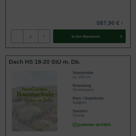
587,90 €
-
+
In den
Warenkorb
Dach HS 18-20 StU m. Db.
Stammhöhe
ca. 240 cm
Belaubung
Sommergrün
Blatt- / Nadelfarbe
Sattgrün
Standort
Sonnig
Lieferbar ab KW43