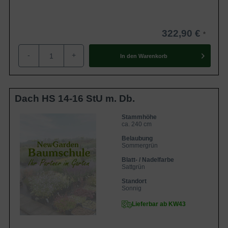
322,90 €
-
+
In den
Warenkorb
Dach HS 14-16 StU m. Db.
Stammhöhe
ca. 240 cm
Belaubung
Sommergrün
Blatt- / Nadelfarbe
Sattgrün
Standort
Sonnig
Lieferbar ab KW43