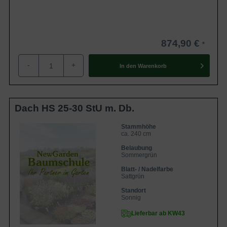
874,90 €
-
+
In den
Warenkorb
Dach HS 25-30 StU m. Db.
Stammhöhe
ca. 240 cm
Belaubung
Sommergrün
Blatt- / Nadelfarbe
Sattgrün
Standort
Sonnig
Lieferbar ab KW43