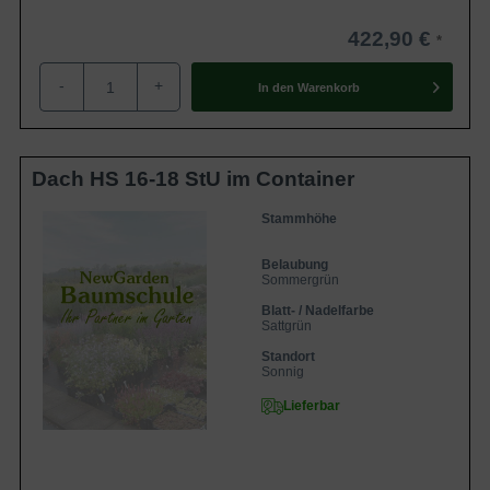
422,90 €
-
+
In den
Warenkorb
Dach HS 16-18 StU im Container
Stammhöhe
Belaubung
Sommergrün
Blatt- / Nadelfarbe
Sattgrün
Standort
Sonnig
Lieferbar