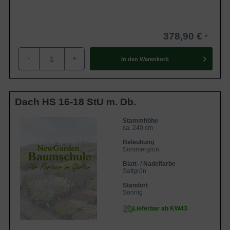
378,90 €
-
+
In den
Warenkorb
Dach HS 16-18 StU m. Db.
Stammhöhe
ca. 240 cm
Belaubung
Sommergrün
Blatt- / Nadelfarbe
Sattgrün
Standort
Sonnig
Lieferbar ab KW43