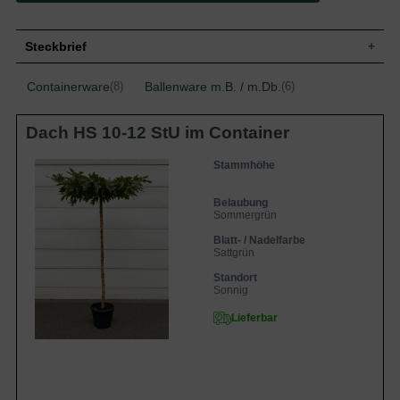
Steckbrief
Kleiner Baum, sparrige Krone; bis zu 8 m
Containerware
Ballenware m.B. / m.Db.
(8)
(6)
Wuchs
hoch und 6-8 m breit
Blatt
Sattgrün, 5-7 lappig, bis zu 14 cm lang
Dach HS 10-12 StU im Container
Blüte
Weiß
Blütezeit
Mai - Juni
Stammhöhe
Boden
Durchlässige, nährstoffeiche Böden
Standort
Sonnig
Belaubung
Sommergrün
Interessantes und malerisches
Eigenschaften
Einzelelement
Blatt- / Nadelfarbe
Sattgrün
Standort
Sonnig
Lieferbar