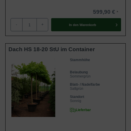
599,90 €
-
+
In den
Warenkorb
Dach HS 18-20 StU im Container
Stammhöhe
Belaubung
Sommergrün
Blatt- / Nadelfarbe
Sattgrün
Standort
Sonnig
Lieferbar