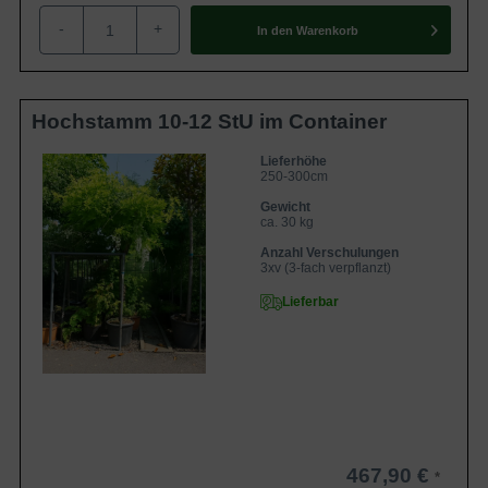
oder kochten diese. Geschmacklich erinnern die Samen an
Esskastanien und wurden zum Beispiel als Teeersatz
-
+
In den
Warenkorb
verzehrt. Die Borke des Japanischen Blauregens wird zur
Herstellung von Seilen und Sandalen genutzt.
Hochstamm 10-12 StU im Container
Lieferhöhe
250-300cm
Gewicht
ca. 30 kg
Anzahl Verschulungen
3xv (3-fach verpflanzt)
Lieferbar
467,90 €