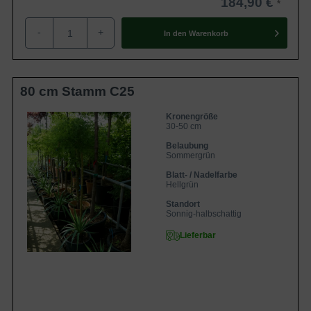
184,90 €
-
+
In den
Warenkorb
80 cm Stamm C25
Kronengröße
30-50 cm
Belaubung
Sommergrün
Blatt- / Nadelfarbe
Hellgrün
Standort
Sonnig-halbschattig
Lieferbar