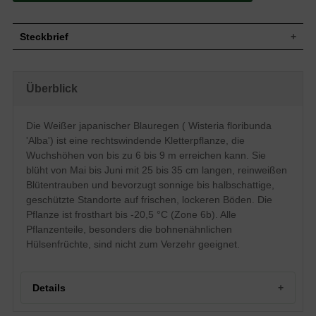
Steckbrief
Kletterpflanze, gut verzweigt,
Wuchs
starkwüchsig, rechtswindend, 6 bis 9 m
Überblick
hoch und 4 bis 6 m breit
Wuchshöhe
6 - 9 m
Sommergrün, elliptisch bis länglich-
Die Weißer japanischer Blauregen ( Wisteria floribunda
eiförmig, gefiedert, am Ende zugespitzt,
Blatt
'Alba') ist eine rechtswindende Kletterpflanze, die
hellgrün, Herbstfärbung gelblich, bis zu 8
cm lang
Wuchshöhen von bis zu 6 bis 9 m erreichen kann. Sie
blüht von Mai bis Juni mit 25 bis 35 cm langen, reinweißen
Länglich, grün, Hülsenfrucht,
Frucht
bohnenähnlich, nicht zum Verzehr
Blütentrauben und bevorzugt sonnige bis halbschattige,
geeignet
geschützte Standorte auf frischen, lockeren Böden. Die
Blüte
Weiß, in 25 bis 35 cm langen Trauben
Pflanze ist frosthart bis -20,5 °C (Zone 6b). Alle
Blütezeit
Mai bis Juni
Pflanzenteile, besonders die bohnenähnlichen
Rinde
Braungrau, glatt
Hülsenfrüchte, sind nicht zum Verzehr geeignet.
Fleischig, kräftig und weitstreichend, eher
Wurzeln
tiefwurzelig
Frische bis feuchte, lockere, durchlässige
Details
Boden
und nahrhafte Untergründe
Standort
Sonnig bis halbschattig, geschützt