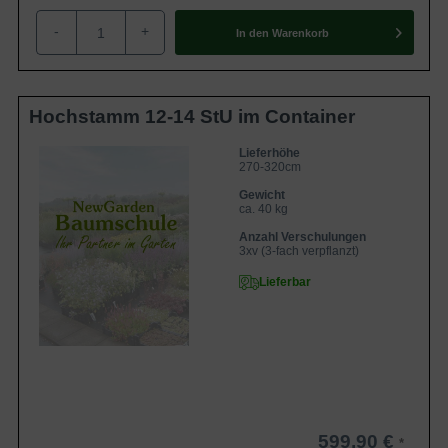
-
+
In den
Warenkorb
Hochstamm 12-14 StU im Container
Lieferhöhe
270-320cm
Gewicht
ca. 40 kg
Anzahl Verschulungen
3xv (3-fach verpflanzt)
Lieferbar
599,90 €