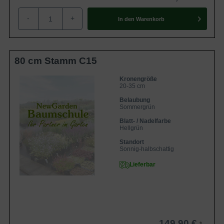
-
+
In den
Warenkorb
80 cm Stamm C15
Kronengröße
20-35 cm
Belaubung
Sommergrün
Blatt- / Nadelfarbe
Hellgrün
Standort
Sonnig-halbschattig
Lieferbar
149,90 €