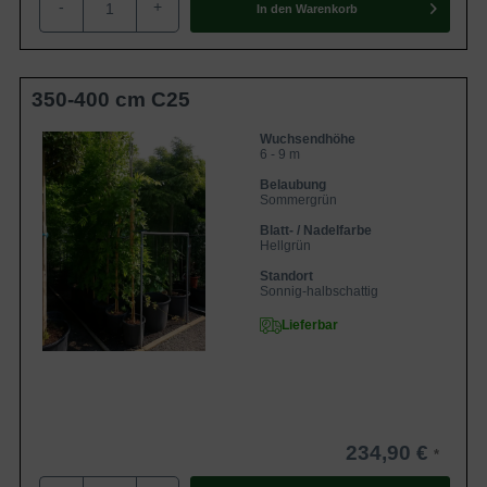
-
+
grünen Hülsen sind die Samen des Japanischen
In den
Warenkorb
Blauregens. Diese sind hochgiftig und sollten nicht in die
Hände von Kindern und Tieren gelangen. Entsprechend
sollte man den wählen, da neben den Samen auch die
350-400 cm C25
Wurzeln und Blätter zu Vergiftungserscheinungen führen
können.
Wuchsendhöhe
6 - 9 m
Belaubung
Der optimale Standort für den Weißen
Sommergrün
Japanischen Blauregen
Blatt- / Nadelfarbe
Hellgrün
Der Weiße Japanische Blauregen mag fruchtbare und
Standort
frische Böden. Obwohl er recht hitzeverträglich ist, sollte
Sonnig-halbschattig
der Blauregen generell in heißen Perioden unterstützt
Lieferbar
werden, da er einen hohen Wasserbedarf hat, so dass
man ihn dann zusätzlich bewässern sollte. Staunässe
hingegen mag die Selektion ’Alba‘ nicht, hier reagieren die
Wurzeln sehr sensibel.
234,90 €
Kräftiges Wurzelwerk bevorzugt durchlässigen