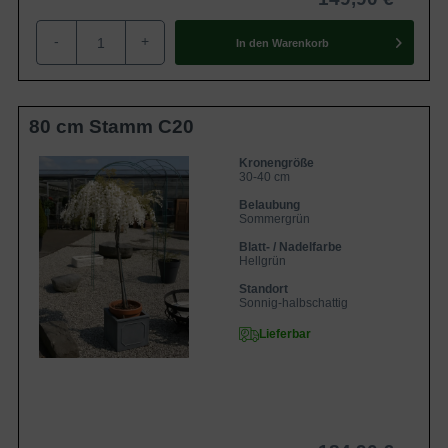
-
+
In den
Warenkorb
80 cm Stamm C20
Kronengröße
30-40 cm
Belaubung
Sommergrün
Blatt- / Nadelfarbe
Hellgrün
Standort
Sonnig-halbschattig
Lieferbar