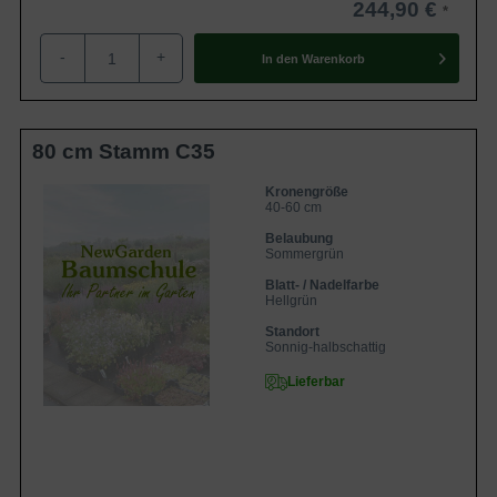
244,90 €
-
+
In den
Warenkorb
80 cm Stamm C35
Kronengröße
40-60 cm
Belaubung
Sommergrün
Blatt- / Nadelfarbe
Hellgrün
Standort
Sonnig-halbschattig
Lieferbar