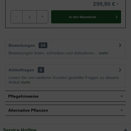
299,90 €
-
+
In den
Warenkorb
Bewertungen
24
Bewertungen lesen, schreiben und diskutieren...
mehr
Artikelfragen
0
Lesen Sie von weiteren Kunden gestellte Fragen zu diesem
Artikel
mehr
Pflegehinweise
Alternative Pflanzen
Pflanz- und Pflegetipps Wisteria floribunda 'Alba'
/ Weißer japanischer Blauregen 'Alba'
Service Hotline
Sie suchen eine Alternative?