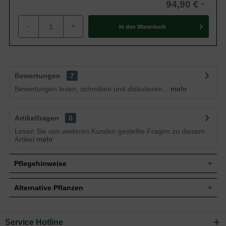
94,90 €
-
+
In den
Warenkorb
Bewertungen
7
Bewertungen lesen, schreiben und diskutieren...
mehr
Artikelfragen
0
Lesen Sie von weiteren Kunden gestellte Fragen zu diesem
Artikel
mehr
Pflegehinweise
Alternative Pflanzen
Pflanz- und Pflegetipps Escallonia 'Iveyi' /
Andenstrauch 'Iveyi'
Service Hotline
Sie suchen eine Alternative?