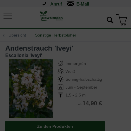
Anruf
Übersicht
Sonstige Herbstblüher
Andenstrauch 'Iveyi'
Escallonia 'Iveyi'
Immergrün
Weiß
Sonnig-halbschattig
Juni - September
1,5 - 2,5 m
14,90 €
ab
Zu den Produkten