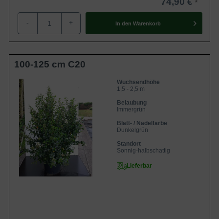
74,90 €
-
+
In den
Warenkorb
100-125 cm C20
Wuchsendhöhe
1,5 - 2,5 m
Belaubung
Immergrün
Blatt- / Nadelfarbe
Dunkelgrün
Standort
Sonnig-halbschattig
Lieferbar