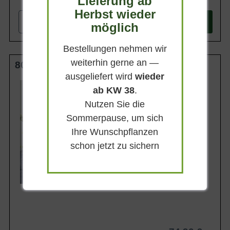
Lieferung ab
Herbst wieder
-
+
In den
Warenkorb
möglich
Bestellungen nehmen wir
weiterhin gerne an —
80-100 cm C20
ausgeliefert wird
wieder
Wuchsendhöhe
ab KW 38
.
1,5 - 2,5 m
Nutzen Sie die
Belaubung
Immergrün
Sommerpause, um sich
Blatt- / Nadelfarbe
Ihre Wunschpflanzen
Dunkelgrün
schon jetzt zu sichern
Standort
Sonnig-halbschattig
Lieferbar