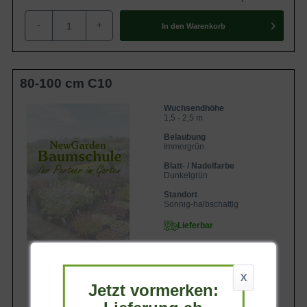
-
+
In den
Warenkorb
80-100 cm C10
Wuchsendhöhe
1,5 - 2,5 m
Belaubung
Immergrün
Blatt- / Nadelfarbe
Dunkelgrün
Standort
Sonnig-halbschattig
Lieferbar
X
Jetzt vormerken:
54,90 €