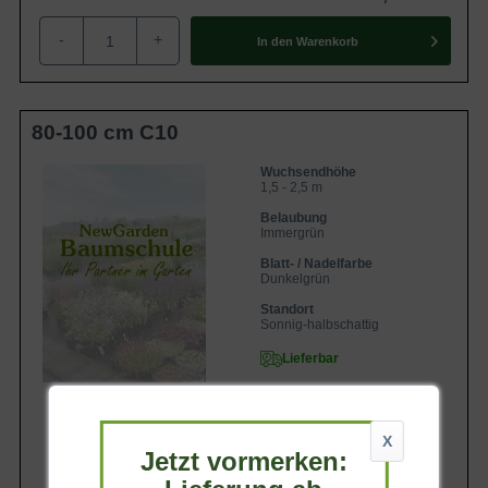
-
+
In den
Warenkorb
80-100 cm C10
Wuchsendhöhe
1,5 - 2,5 m
Belaubung
Immergrün
Blatt- / Nadelfarbe
Dunkelgrün
Standort
Sonnig-halbschattig
Lieferbar
X
Jetzt vormerken:
54,90 €