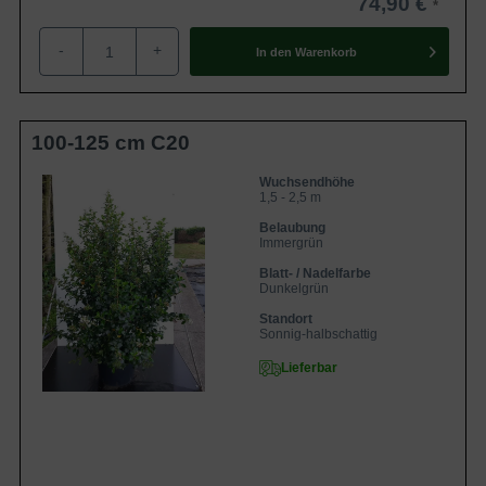
74,90 €
-
+
In den
Warenkorb
100-125 cm C20
Wuchsendhöhe
1,5 - 2,5 m
Belaubung
Immergrün
Blatt- / Nadelfarbe
Dunkelgrün
Standort
Sonnig-halbschattig
Lieferbar