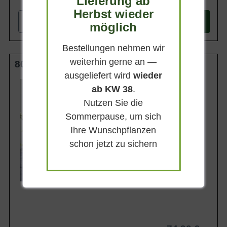
Lieferung ab
Herbst wieder
-
+
In den
Warenkorb
möglich
Bestellungen nehmen wir
weiterhin gerne an —
80-100 cm C20
ausgeliefert wird
wieder
Wuchsendhöhe
ab KW 38
.
1,5 - 2,5 m
Nutzen Sie die
Belaubung
Immergrün
Sommerpause, um sich
Blatt- / Nadelfarbe
Ihre Wunschpflanzen
Dunkelgrün
schon jetzt zu sichern
Standort
Sonnig-halbschattig
Lieferbar