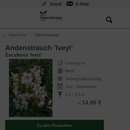
Anruf
Übersicht
Ziersträucher
Andenstrauch 'Iveyi'
Escallonia 'Iveyi'
Immergrün
Weiß
Sonnig-halbschattig
Juni - September
1,5 - 2,5 m
14,90 €
ab
Zu den Produkten