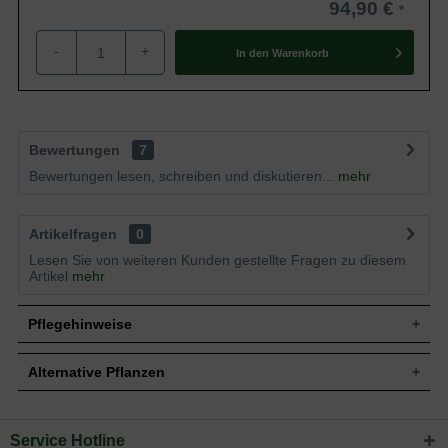
94,90 €
-
+
In den
Warenkorb
Bewertungen
7
Bewertungen lesen, schreiben und diskutieren...
mehr
Artikelfragen
0
Lesen Sie von weiteren Kunden gestellte Fragen zu diesem
Artikel
mehr
Pflegehinweise
Alternative Pflanzen
Pflanz- und Pflegetipps Escallonia 'Iveyi' /
Andenstrauch 'Iveyi'
Service Hotline
Sie suchen eine Alternative?