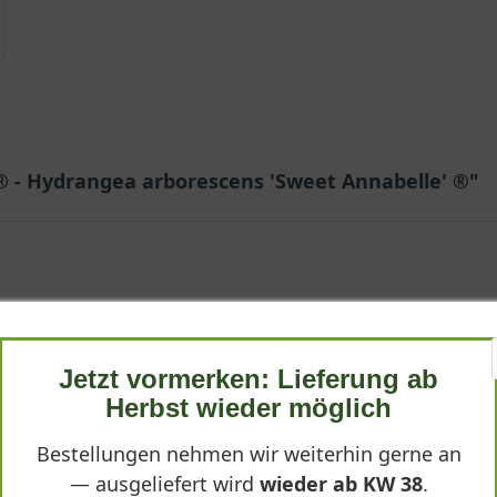
® - Hydrangea arborescens 'Sweet Annabelle' ®"
Jetzt vormerken: Lieferung ab
ftig und bestens verpackt bei uns an. Die Pflanze wirkt sehr gesu
Herbst wieder möglich
e und Eleganz ins Beet. Eine Hortensie, die einfach immer passt.
Bestellungen nehmen wir weiterhin gerne an
— ausgeliefert wird
wieder ab KW 38
.