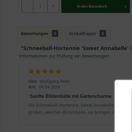
-
+
In den
Warenkorb
Bewertungen
3
Artikelfragen
0
"Schneeball-Hortensie 'Sweet Annabelle' 
Informationen zur Prüfung von Bewertungen
Von:
Wolfgang Peter
Am:
04.04.2026
Sanfte Blütenbälle mit Gartencharme
Die Schneeball-Hortensie ‚Sweet Annabelle‘ kam krä
großen, weichen Blütenbälle, sie bringen sofort Ruh