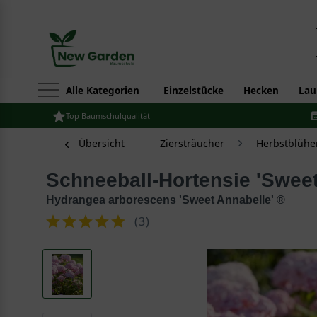
Alle Kategorien
Einzelstücke
Hecken
Lau
Top Baumschulqualität
Übersicht
Ziersträucher
Herbstblühe
Schneeball-Hortensie 'Swee
Hydrangea arborescens 'Sweet Annabelle' ®
(
3
)