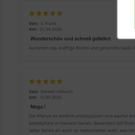
Von:
V. Frank
Am:
01.04.2026
Wunderschön und schnell geliefert
Aussehen top, kräftige Blüten und gesundes Laub. Pr
Von:
Doreen Hilbisch
Am:
12.05.2025
Mega !
Die Pflanze ist wirklich unkompliziert und wächst k
Atmosphäre in meinem Garten. Besonders toll finde i
voller Sonne als auch im Halbschatten wohl, was sie