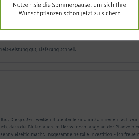
Nutzen Sie die Sommerpause, um sich Ihre
Wunschpflanzen schon jetzt zu sichern
eis-Leistung gut, Lieferung schnell.
räftig. Die großen, weißen Blütenbälle sind im Sommer einfach wu
ch, dass die Blüten auch im Herbst noch lange an der Pflanze blei
 sehr vielseitig macht. Insgesamt eine tolle Investition – ich fr