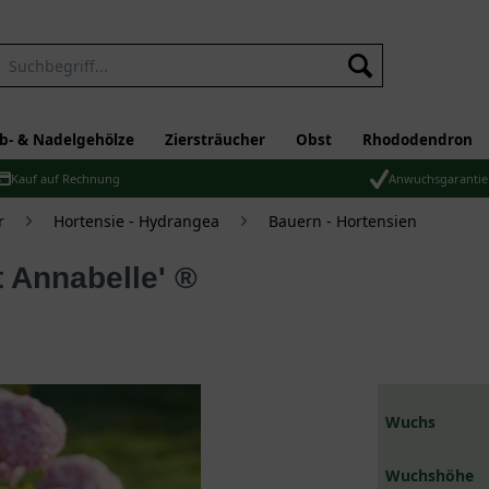
b- & Nadelgehölze
Ziersträucher
Obst
Rhododendron
Kauf auf Rechnung
Anwuchsgarantie
r
Hortensie - Hydrangea
Bauern - Hortensien
t Annabelle' ®
Wuchs
Wuchshöhe