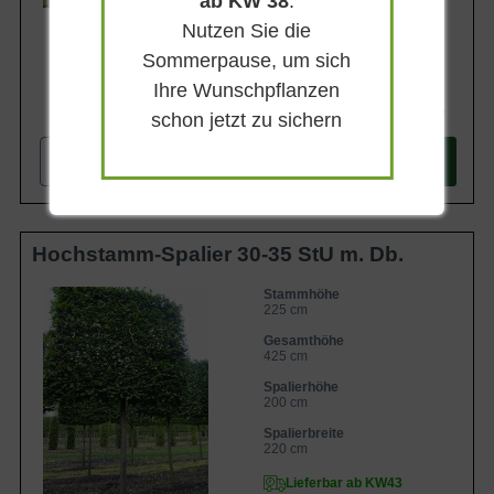
ab KW 38
.
Nutzen Sie die
Sommerpause, um sich
Ihre Wunschpflanzen
1.087,90 €
schon jetzt zu sichern
-
+
In den
Warenkorb
Hochstamm-Spalier 30-35 StU m. Db.
Stammhöhe
225 cm
Gesamthöhe
425 cm
Spalierhöhe
200 cm
Spalierbreite
220 cm
Lieferbar ab KW43