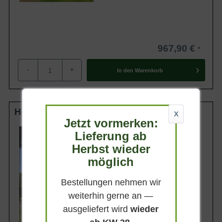
967,90 €
-
+
In den
Warenkorb
Hochstamm-Spalier 25-30 StU m. Db.
X
Jetzt vormerken:
Stammhöhe
Lieferung ab
225 cm
Herbst wieder
Gesamthöhe
425 cm
möglich
Spalierhöhe
200 cm
Bestellungen nehmen wir
Spalierbreite
weiterhin gerne an —
220 cm
ausgeliefert wird
wieder
Lieferbar ab KW43