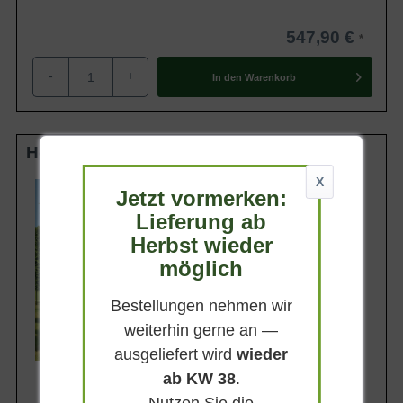
547,90 €
-
+
In den
Warenkorb
Hochstamm-Spalier 18-20 StU m. Db.
X
Stammhöhe
Jetzt vormerken:
210 cm
Lieferung ab
Gesamthöhe
370 cm
Herbst wieder
Spalierhöhe
möglich
160 cm
Spalierbreite
Bestellungen nehmen wir
160 cm
weiterhin gerne an —
Lieferbar ab KW43
ausgeliefert wird
wieder
ab KW 38
.