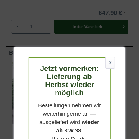
647,90 €
-
+
In den
Warenkorb
Boden-Spalier 20-25 StU m. Db.
X
Stammhöhe
Jetzt vormerken:
50 cm
Lieferung ab
Gesamthöhe
300 cm
Herbst wieder
Spalierhöhe
möglich
250 cm
Spalierbreite
Bestellungen nehmen wir
160 cm
weiterhin gerne an —
Lieferbar ab KW43
ausgeliefert wird
wieder
ab KW 38
.