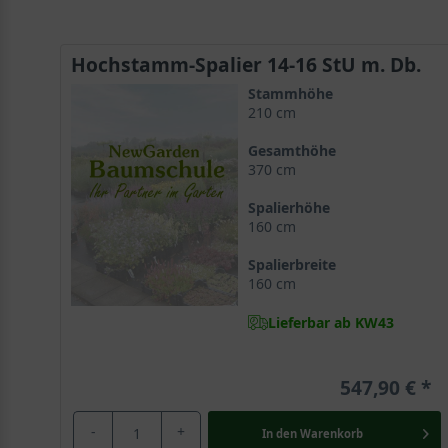
Hochstamm-Spalier 14-16 StU m. Db.
Stammhöhe
210 cm
Gesamthöhe
370 cm
Spalierhöhe
160 cm
Spalierbreite
160 cm
Lieferbar ab KW43
547,90 €
-
+
In den
Warenkorb