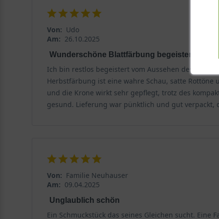
Von:
Udo
Am:
26.10.2025
Wunderschöne Blattfärbung begeistert
Ich bin restlos begeistert vom Aussehen des Amberb
Herbstfärbung ist eine wahre Schau, satte Rottöne
und die Krone wirkt sehr gepflegt, trotz des kompakt
gesund. Lieferung war pünktlich und gut verpackt, 
Von:
Familie Neuhauser
Am:
09.04.2025
Unglaublich schön
Ein Schmuckstück das seines Gleichen sucht. Eine Fa