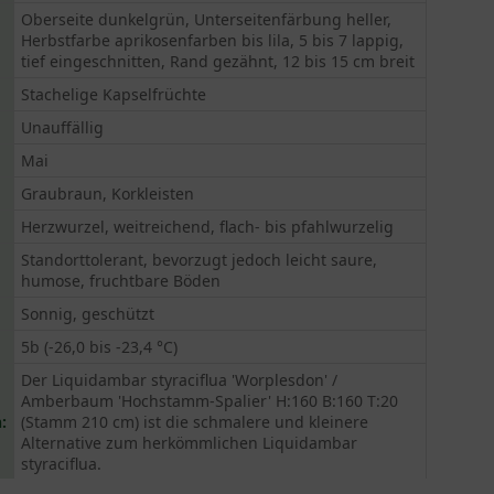
Oberseite dunkelgrün, Unterseitenfärbung heller,
Herbstfarbe aprikosenfarben bis lila, 5 bis 7 lappig,
tief eingeschnitten, Rand gezähnt, 12 bis 15 cm breit
Stachelige Kapselfrüchte
Unauffällig
Mai
Graubraun, Korkleisten
Herzwurzel, weitreichend, flach- bis pfahlwurzelig
Standorttolerant, bevorzugt jedoch leicht saure,
humose, fruchtbare Böden
Sonnig, geschützt
5b (-26,0 bis -23,4 °C)
Der Liquidambar styraciflua 'Worplesdon' /
Amberbaum 'Hochstamm-Spalier' H:160 B:160 T:20
:
(Stamm 210 cm) ist die schmalere und kleinere
Alternative zum herkömmlichen Liquidambar
styraciflua.