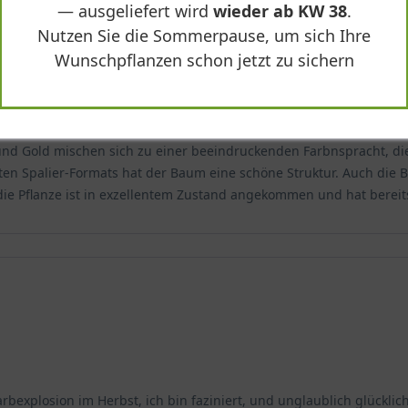
— ausgeliefert wird
wieder ab KW 38
.
Nutzen Sie die Sommerpause, um sich Ihre
Wunschpflanzen schon jetzt zu sichern
aum 'Hochstamm-Spalier' H:160 B:160 T:20 (Stamm 210 cm) 'Worple
 und Gold mischen sich zu einer beeindruckenden Farbnspracht, di
en Spalier-Formats hat der Baum eine schöne Struktur. Auch die Blat
die Pflanze ist in exzellentem Zustand angekommen und hat bereit
rbexplosion im Herbst, ich bin faziniert, und unglaublich glückli