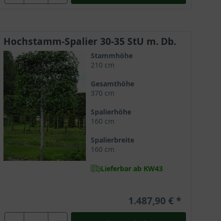
Hochstamm-Spalier 30-35 StU m. Db.
Stammhöhe
210 cm
Gesamthöhe
370 cm
Spalierhöhe
160 cm
Spalierbreite
160 cm
Lieferbar ab KW43
1.487,90 €