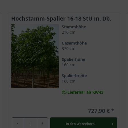
Hochstamm-Spalier 16-18 StU m. Db.
Stammhöhe
210 cm
Gesamthöhe
370 cm
Spalierhöhe
160 cm
Spalierbreite
160 cm
Lieferbar ab KW43
727,90 €
-
+
In den
Warenkorb