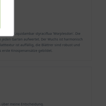
sdon' / Liquidambar styraciflua 'Worplesdon'. Die
e jeden Garten aufwertet. Der Wuchs ist harmonisch
ttextur ist auffällig, die Blättrer sind robust und
s erste Knospenansätze gebildet.
ch über meine Entscheidung.