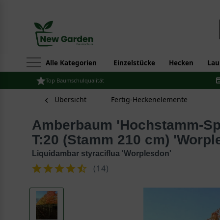
Alle Kategorien
Einzelstücke
Hecken
Lau
Top Baumschulqualität
Übersicht
Fertig-Heckenelemente
Amberbaum 'Hochstamm-Spalier' H:160 B:160
T:20 (Stamm 210 cm) 'Worpl
Liquidambar styraciflua 'Worplesdon'
(
14
)