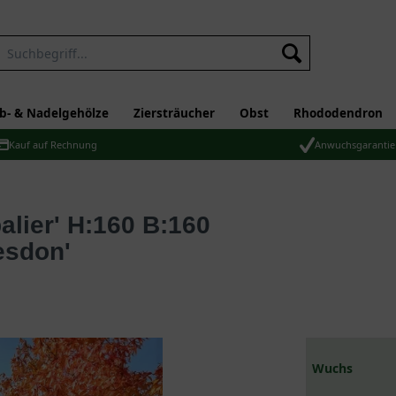
b- & Nadelgehölze
Ziersträucher
Obst
Rhododendron
Kauf auf Rechnung
Anwuchsgarantie
esdon'
Wuchs