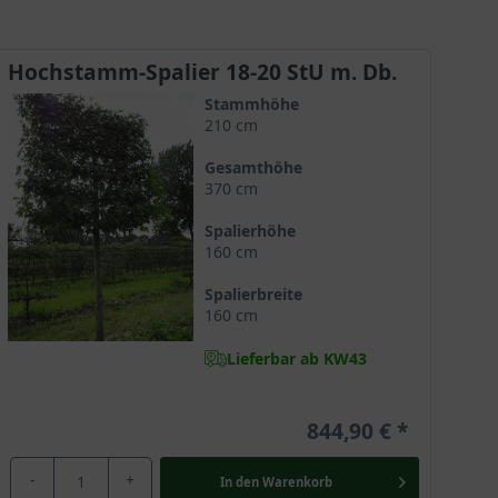
Hochstamm-Spalier 18-20 StU m. Db.
Stammhöhe
210 cm
Gesamthöhe
370 cm
Spalierhöhe
160 cm
Spalierbreite
160 cm
Lieferbar ab KW43
844,90 €
-
+
In den
Warenkorb