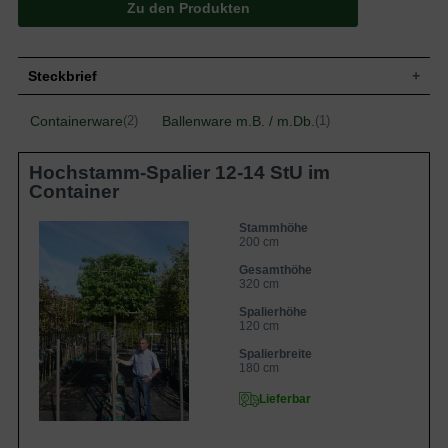
Zu den Produkten
Steckbrief
Wuchs
Zuerst schmal kegelförmig, später eiförmig
Containerware
Ballenware m.B. / m.Db.
(2)
(1)
Oberseite dunkelgrün, Unterseitenfärbung
Blatt
heller; 12-15 cm breites Blatt. Besonders
Hochstamm-Spalier 12-14 StU im
schöne und intensive Herbstfärbung
Container
Frucht
Platanenähnliche Kugel
Blüte
5-7 cm lange, grüne Trauben
Stammhöhe
Blütezeit
Mai
200 cm
Leicht saure humose Böden, bevorzugt
Gesamthöhe
Boden
sandig-lehmige Böden
320 cm
Standort
Sonnige Standorte
Spalierhöhe
Winterhart
5b (-26,0 bis -23,4 °C)
120 cm
Spalierbreite
180 cm
Lieferbar