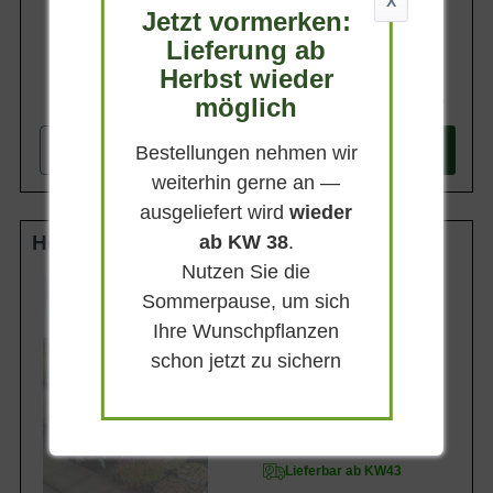
X
Jetzt vormerken:
Lieferung ab
Herbst wieder
567,90 €
möglich
-
+
Bestellungen nehmen wir
In den
Warenkorb
weiterhin gerne an —
ausgeliefert wird
wieder
Hochstamm-Spalier 14-16 StU m. Db.
ab KW 38
.
Nutzen Sie die
Stammhöhe
Sommerpause, um sich
200 cm
Ihre Wunschpflanzen
Gesamthöhe
320 cm
schon jetzt zu sichern
Spalierhöhe
120 cm
Spalierbreite
180 cm
Lieferbar ab KW43