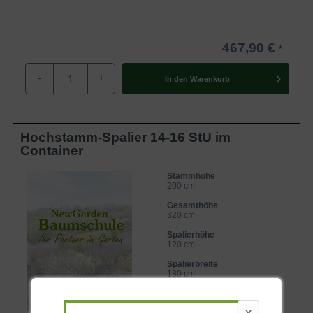
467,90 €
-
+
In den
Warenkorb
Hochstamm-Spalier 14-16 StU im
Container
Stammhöhe
200 cm
Gesamthöhe
320 cm
Spalierhöhe
120 cm
Spalierbreite
180 cm
Lieferbar