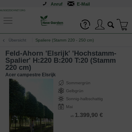
Anruf
AUSGEZEICHNET.ORG
Übersicht
Spaliere (Stamm 220 - 250 cm)
Feld-Ahorn 'Elsrijk' 'Hochstamm-
Spalier' H:220 B:200 T:20 (Stamm
220 cm)
Acer campestre Elsrijk
Sommergrün
Gelbgrün
Sonnig-halbschattig
Mai
1.399,90 €
ab