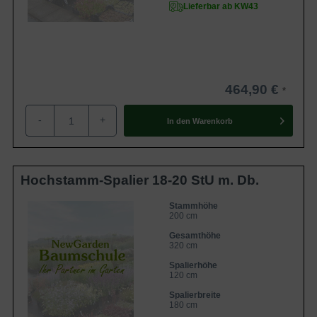
Lieferbar ab KW43
464,90 €
-
+
In den
Warenkorb
Hochstamm-Spalier 18-20 StU m. Db.
Stammhöhe
200 cm
Gesamthöhe
320 cm
Spalierhöhe
120 cm
Spalierbreite
180 cm