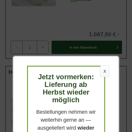
1.087,90 €
-
+
In den
Warenkorb
Hochstamm-Spalier 14-16 StU m. Db.
X
Jetzt vormerken:
Lieferung ab
Stammhöhe
200 cm
Herbst wieder
Gesamthöhe
möglich
320 cm
Spalierhöhe
Bestellungen nehmen wir
120 cm
weiterhin gerne an —
Spalierbreite
180 cm
ausgeliefert wird
wieder