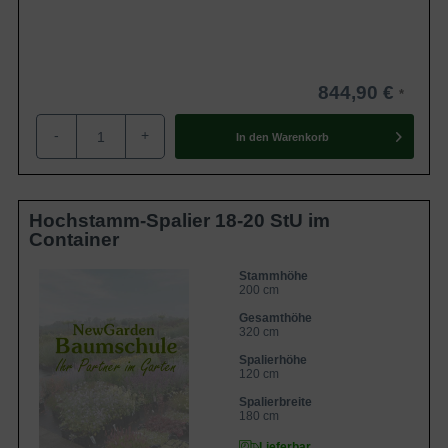
844,90 €
-
+
In den
Warenkorb
Hochstamm-Spalier 18-20 StU im
Container
Stammhöhe
200 cm
Gesamthöhe
320 cm
Spalierhöhe
120 cm
Spalierbreite
180 cm
Lieferbar