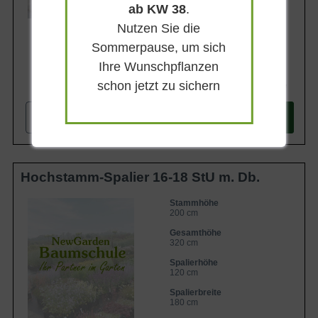
Lieferbar ab KW43
ab KW 38
.
Nutzen Sie die
Sommerpause, um sich
Ihre Wunschpflanzen
schon jetzt zu sichern
364,90 €
-
+
In den
Warenkorb
Hochstamm-Spalier 16-18 StU m. Db.
Stammhöhe
200 cm
Gesamthöhe
320 cm
Spalierhöhe
120 cm
Spalierbreite
180 cm