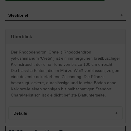
Steckbrief
Kleiner Strauch, breitbuschig, kompakt,
Wuchs
gut verzweigt, im Alter ca. 100 cm hoch
Überblick
Wuchshöhe
bis zu 100 cm
Immergrün, dunkelgelblich grün,
Blatt
Unterseite dicht befilzt, schmal elliptisch
Der Rhododendron 'Crete' ( Rhododendron
Frucht
Kapselfrucht
yakushimanum 'Crete' ) ist ein immergrüner, breitbuschiger
Blass lila, weiß ändernd, gering ocker
Kleinstrauch, der eine Höhe von bis zu 100 cm erreicht.
Blüte
gezeichnent
Die blasslila Blüten, die im Mai zu Weiß verblassen, zeigen
Blütezeit
Mai
eine dezente ockerfarbene Zeichnung. Die Pflanze
Rinde
Bräunlich
bevorzugt lockere, durchlässige und feuchte Böden ohne
Wurzeln
Flachwurzler
Kalk sowie einen sonnigen bis halbschattigen Standort.
Charakteristisch ist die dicht befilzte Blattunterseite.
Bevorzugt lockere, durchlässige und
Boden
feuchte Untergründe, kalkhaltige Böden
vermeiden
Standort
Sonnig bis halbschattig
Details
Der Rhododendron yakushimanum 'Crete'
ist ein langsamwüchsiges Gehölz,
welches aber umso mehr über seine Optik