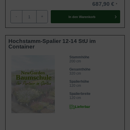
immergrüne Pflanze, die den warmen
687,90 €
Stand bevorzugt. Sie erweist sich als gut
Eigenschaften
schnittverträglich und ist die richtige Wahl
-
+
für kleine aber auch größere Gärten. Die
In den
Warenkorb
hellen Blüten bilden einen schönen
Kontrast zu den dunkelgrünen Blättern.
Hochstamm-Spalier 12-14 StU im
Container
Stammhöhe
200 cm
Gesamthöhe
320 cm
Spalierhöhe
120 cm
Spalierbreite
120 cm
Lieferbar