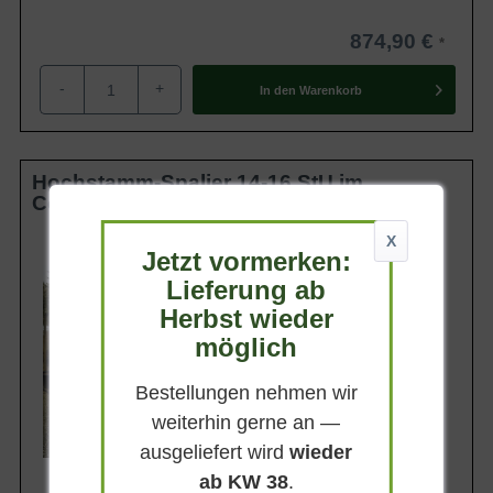
874,90 €
-
+
In den
Warenkorb
Hochstamm-Spalier 14-16 StU im
Container
X
Stammhöhe
Jetzt vormerken:
200 cm
Lieferung ab
Gesamthöhe
320 cm
Herbst wieder
Spalierhöhe
möglich
120 cm
Spalierbreite
Bestellungen nehmen wir
120 cm
weiterhin gerne an —
Lieferbar
ausgeliefert wird
wieder
ab KW 38
.