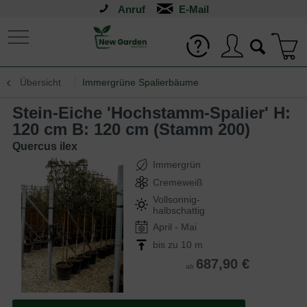
Anruf
Übersicht
Immergrüne Spalierbäume
Stein-Eiche 'Hochstamm-Spalier' H:
120 cm B: 120 cm (Stamm 200)
Quercus ilex
Immergrün
Cremeweiß
Vollsonnig-
halbschattig
April - Mai
bis zu 10 m
687,90 €
ab