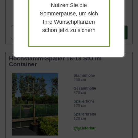
Nutzen Sie die
Sommerpause, um sich
999,90 €
Ihre Wunschpflanzen
schon jetzt zu sichern
-
+
In den
Warenkorb
Hochstamm-Spalier 16-18 StU im
Container
Stammhöhe
200 cm
Gesamthöhe
320 cm
Spalierhöhe
120 cm
Spalierbreite
120 cm
Lieferbar