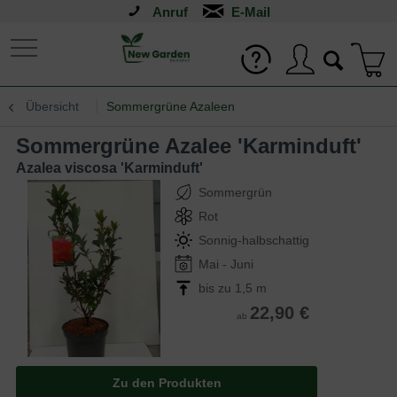
Anruf
Übersicht
Sommergrüne Azaleen
Sommergrüne Azalee 'Karminduft'
Azalea viscosa 'Karminduft'
Sommergrün
Rot
Sonnig-halbschattig
Mai - Juni
bis zu 1,5 m
22,90 €
ab
Zu den Produkten