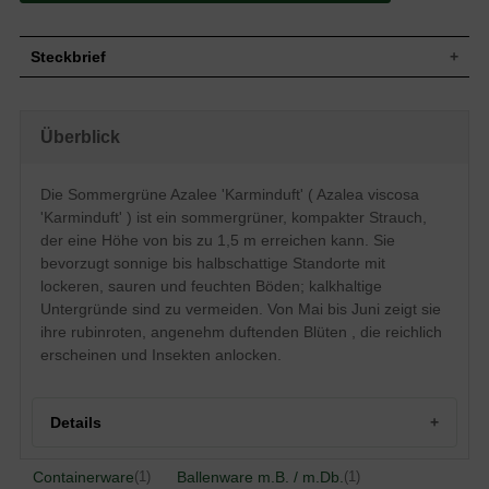
Steckbrief
Mittelgroßer Strauch, aufrecht, rundlich,
buschig, kompakt nach 10 Jahren 120 cm
Wuchs
Überblick
hoch und ca. 100 cm breit, im Alter ca. 150
cm hoch und ähnlich breit
Wuchshöhe
bis zu 1,5 m
Die Sommergrüne Azalee 'Karminduft' ( Azalea viscosa
Sommergrün, elliptisch, ledrig, am Ende
'Karminduft' ) ist ein sommergrüner, kompakter Strauch,
Blatt
leicht zugespitzt, frischgrün, bis zu 10 cm
lang
der eine Höhe von bis zu 1,5 m erreichen kann. Sie
bevorzugt sonnige bis halbschattige Standorte mit
Frucht
Kapselfrucht
lockeren, sauren und feuchten Böden; kalkhaltige
Blüte
Rubinrot, angenehm duftend, reichblühend
Untergründe sind zu vermeiden. Von Mai bis Juni zeigt sie
Blütezeit
Mai, Juni
ihre rubinroten, angenehm duftenden Blüten , die reichlich
Rinde
Braun
erscheinen und Insekten anlocken.
Wurzeln
Flachwurzler
Bevorzugt lockere, durchlässige, saure und
Boden
feuchte Untergründe, kalkhaltige Böden
Details
vermeiden
Standort
Sonnig bis halbschattig
Containerware
Ballenware m.B. / m.Db.
(1)
(1)