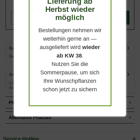
Lieferung ab
654,90 €
Herbst wieder
möglich
-
+
In den
Warenkorb
Bestellungen nehmen wir
weiterhin gerne an —
ausgeliefert wird
wieder
Bewertungen
1
ab KW 38
.
Bewertungen lesen, schreiben und diskutieren...
mehr
Nutzen Sie die
Sommerpause, um sich
Artikelfragen
0
Ihre Wunschpflanzen
Lesen Sie von weiteren Kunden gestellte Fragen zu diesem
Artikel
mehr
schon jetzt zu sichern
Pflegehinweise
Alternative Pflanzen
Pflanz- und Pflegetipps Fagus sylvatica /
Rotbuche 'Boden-Spalier' H:160 B:160 T:20
Service Hotline
Sie suchen eine Alternative?