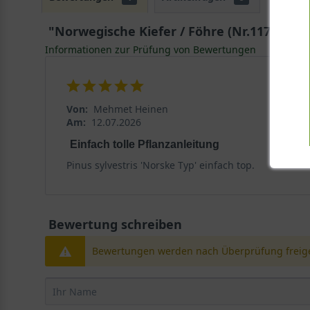
"Norwegische Kiefer / Föhre (Nr.1171) - 
Informationen zur Prüfung von Bewertungen
Von:
Mehmet Heinen
Am:
12.07.2026
Einfach tolle Pflanzanleitung
Pinus sylvestris 'Norske Typ' einfach top.
Bewertung schreiben
Bewertungen werden nach Überprüfung freige