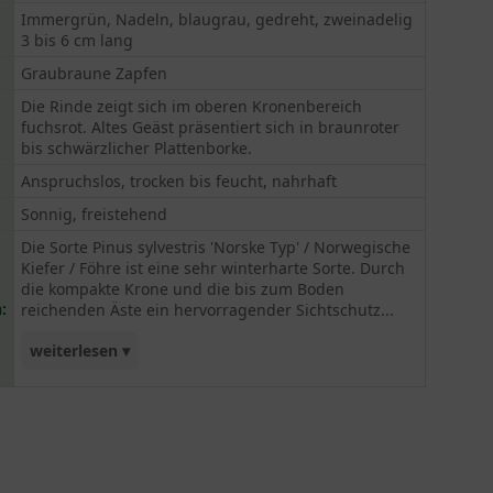
Immergrün, Nadeln, blaugrau, gedreht, zweinadelig
3 bis 6 cm lang
Graubraune Zapfen
Die Rinde zeigt sich im oberen Kronenbereich
fuchsrot. Altes Geäst präsentiert sich in braunroter
bis schwärzlicher Plattenborke.
Anspruchslos, trocken bis feucht, nahrhaft
Sonnig, freistehend
Die Sorte Pinus sylvestris 'Norske Typ' / Norwegische
Kiefer / Föhre ist eine sehr winterharte Sorte. Durch
die kompakte Krone und die bis zum Boden
:
reichenden Äste ein hervorragender Sichtschutz...
weiterlesen ▾
oder Solitärgehölz.