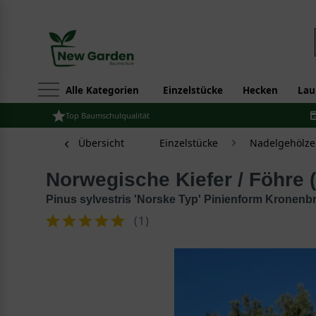
Alle Kategorien
Einzelstücke
Hecken
Lau
Top Baumschulqualität
Übersicht
Einzelstücke
Nadelgehölze
Norwegische Kiefer / Föhre 
Pinus sylvestris 'Norske Typ' Pinienform Kronen
(
1
)