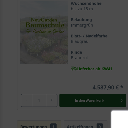
Wuchsendhöhe
bis zu 15 m
Belaubung
Immergrün
Blatt- / Nadelfarbe
Blaugrau
Rinde
Braunrot
Lieferbar ab KW41
4.587,90 €
-
+
In den
Warenkorb
Bewertungen
1
Artikelfragen
0