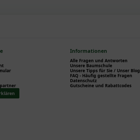
 Typ' / Norwegische Kiefer / Föhre
npflanzen einen optimalen Start am neuen Standort geben. Auf der
en zu Pflanzzeitpunkt, Pflege, Bewässerung etc. finden können. Al
nd herunterladen können.
n zum hier gezeigten Artikel Pinus sylvestris 'Norske Typ' Pinien
ce
Informationen
Alle Fragen und Antworten
ht
Unsere Baumschule
mular
Unsere Tipps für Sie / Unser Blog
FAQ - Häufig gestellte Fragen
Datenschutz
partner
Gutscheine und Rabattcodes
rklären