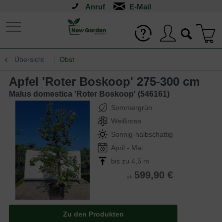
Anruf
Übersicht
Obst
Apfel 'Roter Boskoop' 275-300 cm
Malus domestica 'Roter Boskoop' (546161)
Sommergrün
Weißrosa
Sonnig-halbschattig
April - Mai
bis zu 4,5 m
599,90 €
ab
Zu den Produkten