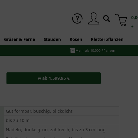
0,0
*
Gräser & Farne
Stauden
Rosen
Kletterpflanzen
Mehr als 10.000 Pflanzen
ab 1.599,95 €
Gut formbar, buschig, blickdicht
bis zu 10 m
Nadeln; dunkelgrün, zahlreich, bis zu 3 cm lang