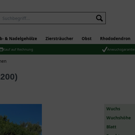
b- & Nadelgehölze
Ziersträucher
Obst
Rhododendron
Kauf auf Rechnung
Anwuchsgarantie
men
1200)
Wuchs
Wuchshöhe
Blatt