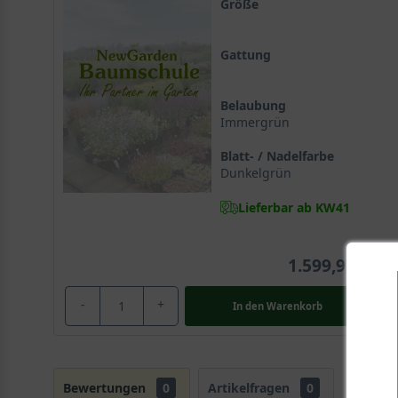
Größe
Gattung
Belaubung
Immergrün
Blatt- / Nadelfarbe
Dunkelgrün
Lieferbar ab KW41
1.599,95 €
-
+
In den
Warenkorb
Bewertungen
0
Artikelfragen
0