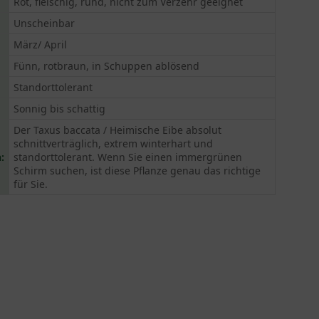
Rot, fleischig, rund, nicht zum Verzehr geeignet
Unscheinbar
März/ April
Fünn, rotbraun, in Schuppen ablösend
Standorttolerant
Sonnig bis schattig
Der Taxus baccata / Heimische Eibe absolut
schnittverträglich, extrem winterhart und
:
standorttolerant. Wenn Sie einen immergrünen
Schirm suchen, ist diese Pflanze genau das richtige
für Sie.