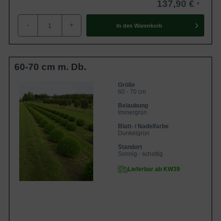
137,90 €
-
+
In den
Warenkorb
60-70 cm m. Db.
Größe
60 - 70 cm
Belaubung
Immergrün
Blatt- / Nadelfarbe
Dunkelgrün
Standort
Sonnig - schattig
Lieferbar ab KW39