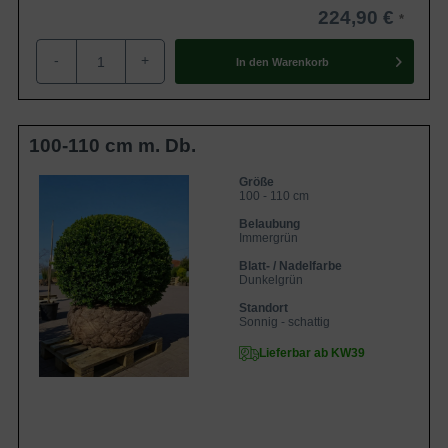
224,90 €
-
+
In den
Warenkorb
100-110 cm m. Db.
Größe
100 - 110 cm
Belaubung
Immergrün
Blatt- / Nadelfarbe
Dunkelgrün
Standort
Sonnig - schattig
Lieferbar ab KW39