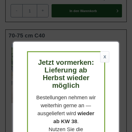
-
+
In den
Warenkorb
70-75 cm C40
Belaubung
Immergrün
X
Blatt- / Nadelfarbe
Jetzt vormerken:
Dunkelgrün
Lieferung ab
Standort
Sonnig - schattig
Herbst wieder
möglich
Lieferbar
Bestellungen nehmen wir
weiterhin gerne an —
ausgeliefert wird
wieder
ab KW 38
.
Nutzen Sie die
247,95 €