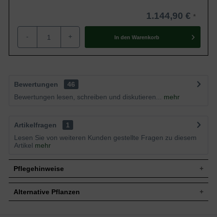
1.144,90 €
-
+
In den
Warenkorb
Bewertungen
46
Bewertungen lesen, schreiben und diskutieren...
mehr
Artikelfragen
1
Lesen Sie von weiteren Kunden gestellte Fragen zu diesem
Artikel
mehr
Pflegehinweise
Alternative Pflanzen
Pflanz- und Pflegetipps Ilex crenata 'Dark Green'
Kugel / Buchsblättrige Japanische Hülse 'Dark