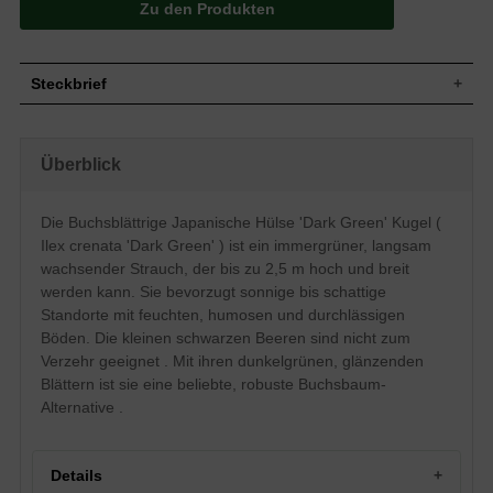
Zu den Produkten
Steckbrief
Jährl.
15 bis 25 cm
Zuwachs
Überblick
Aufrecht bis breitbuschig wachsender
Wuchsform
Strauch, gut verzweigt, langsamer Wuchs,
bis zu 2,5 m hoch und breit
Die Buchsblättrige Japanische Hülse 'Dark Green' Kugel (
Immergrün, wechselständig, oval lanzettlich,
Blatt
dunkelgrün und leicht glänzend, ca. 2 cm
Ilex crenata 'Dark Green' ) ist ein immergrüner, langsam
wachsender Strauch, der bis zu 2,5 m hoch und breit
Kleine schwarze kugelige Beeren, nicht zum
Frucht
Verzehr geeignet
werden kann. Sie bevorzugt sonnige bis schattige
Blüte
Cremeweiß
Standorte mit feuchten, humosen und durchlässigen
Blütezeit
Mai - Juni
Böden. Die kleinen schwarzen Beeren sind nicht zum
Verzehr geeignet . Mit ihren dunkelgrünen, glänzenden
Relativ anspruchslos, bevorzugt feuchte,
Boden
nahrhafte, humose und durchlässige Böden,
Blättern ist sie eine beliebte, robuste Buchsbaum-
sauer bis neutral, Staunässe meiden
Alternative .
Standort
Sonnig bis schattig
Verwendung
Beeteinfassung, Kübelpflanzung
Details