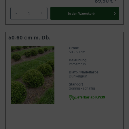
89,90 €
-
+
In den
Warenkorb
50-60 cm m. Db.
Größe
50 - 60 cm
Belaubung
Immergrün
Blatt- / Nadelfarbe
Dunkelgrün
Standort
Sonnig - schattig
Lieferbar ab KW39