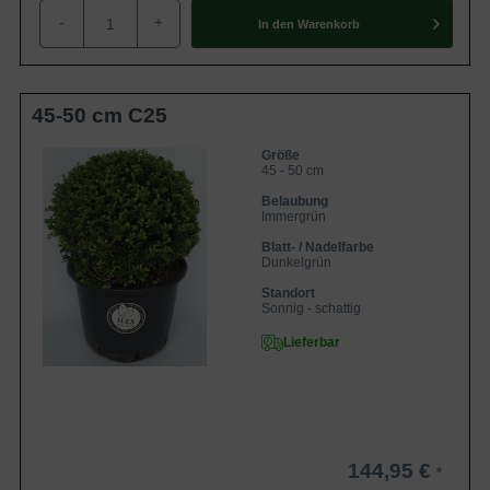
-
+
als auch im schattigen Stand ansprechend entwickeln. Es
In den
Warenkorb
gilt allerdings einen Aspekt zu berücksichtigen. Ein
dauerhaft feuchter bzw. sehr schwerer Untergrund
(Lehmboden) sollte bei der Pflanzung der Ilex crenata
45-50 cm C25
'Dark Green' Kugel / Buchsblättrige Japanische Hülse
'Dark Green' Kugel faktisch vermieden werden. In Bezug
Größe
45 - 50 cm
auf Windfestigkeit, Robustheit und Winterhärte lassen die
Belaubung
Ilex-Kugeln keine Wünsche offen.
Immergrün
Blatt- / Nadelfarbe
Dunkelgrün
Allgemeine Informationen zum Ilex Crenata / zur
Japanischen Hülse
Standort
Sonnig - schattig
Die Ilex crenata 'Dark Green' Kugel / Buchsblättrige
Lieferbar
Japanische Hülse 'Dark Green' Kugel ist ursprünglich in
Regionen Ost-Asiens, Japan, Korea und Taiwan
beheimatet. In ihren Heimatländern haben die Ilex-
Crenata-Sorten bereits über viele Jahrhunderte als Basis
der Bonsai-Züchtung gedient, denn das feine Blattwerk
144,95 €