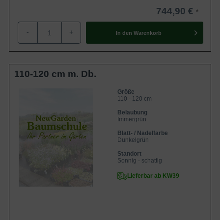
744,90 €
-
+
In den
Warenkorb
110-120 cm m. Db.
Größe
110 - 120 cm
Belaubung
Immergrün
Blatt- / Nadelfarbe
Dunkelgrün
Standort
Sonnig - schattig
Lieferbar ab KW39