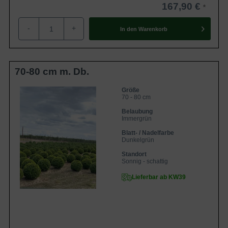
167,90 €
-
+
In den
Warenkorb
70-80 cm m. Db.
Größe
70 - 80 cm
Belaubung
Immergrün
Blatt- / Nadelfarbe
Dunkelgrün
Standort
Sonnig - schattig
Lieferbar ab KW39