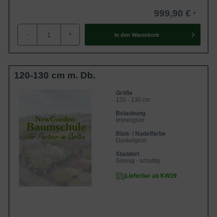
999,90 €
-
+
In den
Warenkorb
120-130 cm m. Db.
Größe
120 - 130 cm
Belaubung
Immergrün
Blatt- / Nadelfarbe
Dunkelgrün
Standort
Sonnig - schattig
Lieferbar ab KW39