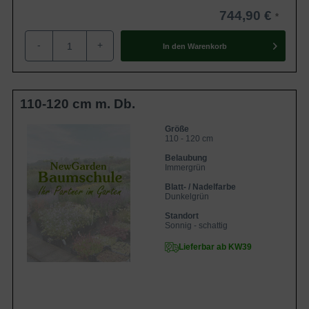
744,90 €
-
+
In den
Warenkorb
110-120 cm m. Db.
Größe
110 - 120 cm
Belaubung
Immergrün
Blatt- / Nadelfarbe
Dunkelgrün
Standort
Sonnig - schattig
Lieferbar ab KW39