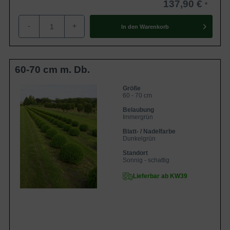
137,90 €
-
+
In den
Warenkorb
60-70 cm m. Db.
Größe
60 - 70 cm
Belaubung
Immergrün
Blatt- / Nadelfarbe
Dunkelgrün
Standort
Sonnig - schattig
Lieferbar ab KW39