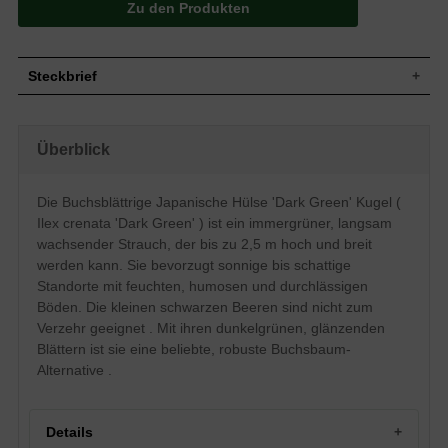
Zu den Produkten
Steckbrief
Jährl.
15 bis 25 cm
Zuwachs
Überblick
Aufrecht bis breitbuschig wachsender
Wuchsform
Strauch, gut verzweigt, langsamer Wuchs,
bis zu 2,5 m hoch und breit
Die Buchsblättrige Japanische Hülse 'Dark Green' Kugel (
Immergrün, wechselständig, oval lanzettlich,
Blatt
dunkelgrün und leicht glänzend, ca. 2 cm
Ilex crenata 'Dark Green' ) ist ein immergrüner, langsam
wachsender Strauch, der bis zu 2,5 m hoch und breit
Kleine schwarze kugelige Beeren, nicht zum
Frucht
Verzehr geeignet
werden kann. Sie bevorzugt sonnige bis schattige
Blüte
Cremeweiß
Standorte mit feuchten, humosen und durchlässigen
Blütezeit
Mai - Juni
Böden. Die kleinen schwarzen Beeren sind nicht zum
Verzehr geeignet . Mit ihren dunkelgrünen, glänzenden
Relativ anspruchslos, bevorzugt feuchte,
Boden
nahrhafte, humose und durchlässige Böden,
Blättern ist sie eine beliebte, robuste Buchsbaum-
sauer bis neutral, Staunässe meiden
Alternative .
Standort
Sonnig bis schattig
Verwendung
Beeteinfassung, Kübelpflanzung
Details