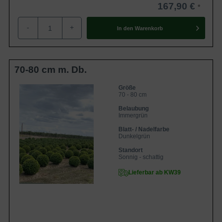
167,90 €
-
+
In den
Warenkorb
70-80 cm m. Db.
Größe
70 - 80 cm
Belaubung
Immergrün
Blatt- / Nadelfarbe
Dunkelgrün
Standort
Sonnig - schattig
Lieferbar ab KW39