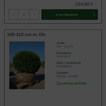
224,90 €
-
+
In den
Warenkorb
100-110 cm m. Db.
Größe
100 - 110 cm
Belaubung
Immergrün
Blatt- / Nadelfarbe
Dunkelgrün
Standort
Sonnig - schattig
Lieferbar ab KW39