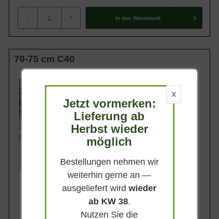
-
+
In den
Warenkorb
70-75 cm C40
Belaubung
Immergrün
X
Blatt- / Nadelfarbe
Jetzt vormerken:
Dunkelgrün
Lieferung ab
Standort
Sonnig - schattig
Herbst wieder
möglich
Lieferbar
Bestellungen nehmen wir
weiterhin gerne an —
ausgeliefert wird
wieder
ab KW 38
.
Nutzen Sie die
247,95 €