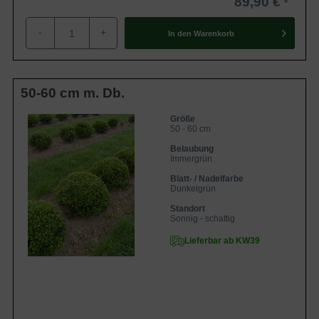
89,90 €
-
+
In den
Warenkorb
50-60 cm m. Db.
Größe
50 - 60 cm
Belaubung
Immergrün
Blatt- / Nadelfarbe
Dunkelgrün
Standort
Sonnig - schattig
Lieferbar ab KW39