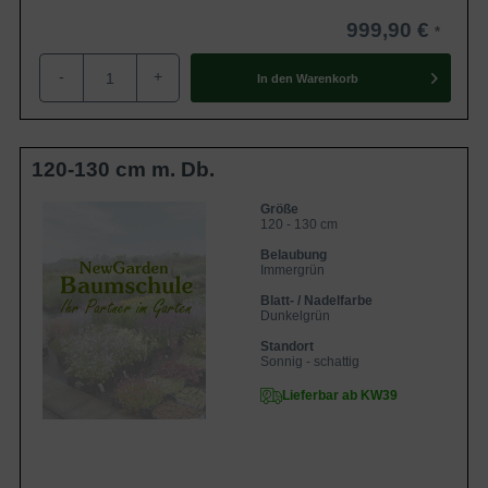
999,90 €
-
+
In den
Warenkorb
120-130 cm m. Db.
Größe
120 - 130 cm
Belaubung
Immergrün
Blatt- / Nadelfarbe
Dunkelgrün
Standort
Sonnig - schattig
Lieferbar ab KW39