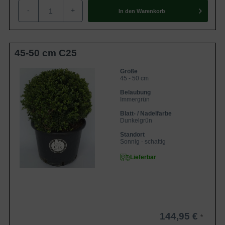
-
+
als auch im schattigen Stand ansprechend entwickeln. Es
In den
Warenkorb
gilt allerdings einen Aspekt zu berücksichtigen. Ein
dauerhaft feuchter bzw. sehr schwerer Untergrund
(Lehmboden) sollte bei der Pflanzung der Ilex crenata
45-50 cm C25
'Dark Green' Kugel / Buchsblättrige Japanische Hülse
'Dark Green' Kugel faktisch vermieden werden. In Bezug
Größe
45 - 50 cm
auf Windfestigkeit, Robustheit und Winterhärte lassen die
Belaubung
Ilex-Kugeln keine Wünsche offen.
Immergrün
Blatt- / Nadelfarbe
Dunkelgrün
Allgemeine Informationen zum Ilex Crenata / zur
Japanischen Hülse
Standort
Sonnig - schattig
Die Ilex crenata 'Dark Green' Kugel / Buchsblättrige
Lieferbar
Japanische Hülse 'Dark Green' Kugel ist ursprünglich in
Regionen Ost-Asiens, Japan, Korea und Taiwan
beheimatet. In ihren Heimatländern haben die Ilex-
Crenata-Sorten bereits über viele Jahrhunderte als Basis
der Bonsai-Züchtung gedient, denn das feine Blattwerk
144,95 €