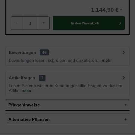
1.144,90 €
-
+
In den
Warenkorb
Bewertungen
46
Bewertungen lesen, schreiben und diskutieren...
mehr
Artikelfragen
1
Lesen Sie von weiteren Kunden gestellte Fragen zu diesem
Artikel
mehr
Pflegehinweise
Alternative Pflanzen
Pflanz- und Pflegetipps Ilex crenata 'Dark Green'
Kugel / Buchsblättrige Japanische Hülse 'Dark