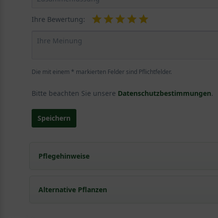
Ihre Bewertung:
Die mit einem * markierten Felder sind Pflichtfelder.
Bitte beachten Sie unsere
Datenschutzbestimmungen
.
Speichern
Pflegehinweise
Pflanz- und Pflegetipps Liquidambar styraciflu
Alternative Pflanzen
Mit ein paar kleinen Tipps und Tricks kann man Garte
Pflege- und Pflanztipps
, wo Sie zahlreiche Information