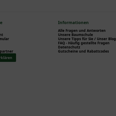
nd herunterladen können.
en zum hier gezeigten Artikel Liquidambar styraciflua / Amberbau
ce
Informationen
aliere
Alle Fragen und Antworten
Spaliere
ht
Unsere Baumschule
mular
Unsere Tipps für Sie / Unser Blog
FAQ - Häufig gestellte Fragen
Datenschutz
partner
Gutscheine und Rabattcodes
rklären