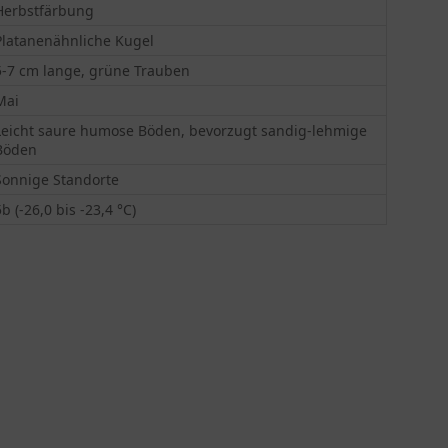
Herbstfärbung
Platanenähnliche Kugel
5-7 cm lange, grüne Trauben
Mai
Leicht saure humose Böden, bevorzugt sandig-lehmige
Böden
Sonnige Standorte
5b (-26,0 bis -23,4 °C)