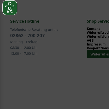
Sie suchen eine Alternative?
Pflegeanleitung zum Download an, die Sie nachstehe
In folgenden Kategorien finden Sie schöne Alternativ
cm):
Service Hotline
Shop Servi
Laub- und Nadelgehölze > Spalierbäume > Junge Sp
Kontakt
Telefonische Beratung unter:
Heckenpflanzen > fertige Heckenelemente > Junge 
Widerrufsrec
02862 - 700 207
Widerrufsfor
Fertig-Heckenelemente > Junge Spaliere
AGB
Montag - Freitag:
Exklusive Formen > Spalierbäume > Junge Spaliere
Impressum
08:30 - 12:00 Uhr
Kooperations
13:00 - 17:00 Uhr
Widerruf e