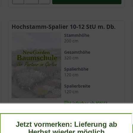
Hochstamm-Spalier 10-12 StU m. Db.
Stammhöhe
200 cm
Gesamthöhe
320 cm
Spalierhöhe
120 cm
Spalierbreite
120 cm
Lieferbar ab KW43
247,90 €
Jetzt vormerken: Lieferung ab
Herbst wieder möglich