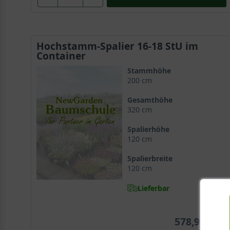
Hochstamm-Spalier 16-18 StU im
Container
Stammhöhe
200 cm
Gesamthöhe
320 cm
Spalierhöhe
120 cm
Spalierbreite
120 cm
Lieferbar
578,90 €