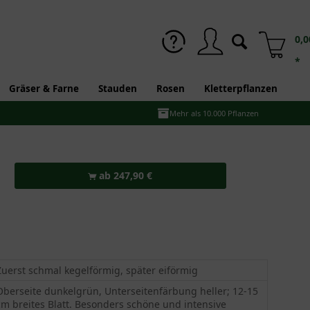
0,0
*
Gräser & Farne
Stauden
Rosen
Kletterpflanzen
Mehr als 10.000 Pflanzen
ab 247,90 €
Zuerst schmal kegelförmig, später eiförmig
Oberseite dunkelgrün, Unterseitenfärbung heller; 12-15
cm breites Blatt. Besonders schöne und intensive