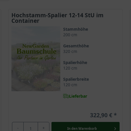
Hochstamm-Spalier 12-14 StU im
Container
Stammhöhe
200 cm
Gesamthöhe
320 cm
Spalierhöhe
120 cm
Spalierbreite
120 cm
Lieferbar
322,90 €
-
+
In den
Warenkorb