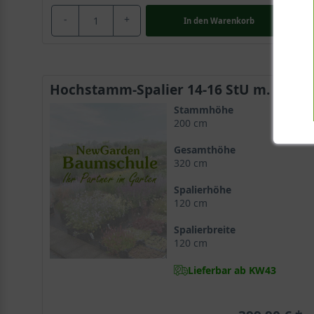
-
+
In den
Warenkorb
Hochstamm-Spalier 14-16 StU m. Db.
Stammhöhe
200 cm
Gesamthöhe
320 cm
Spalierhöhe
120 cm
Spalierbreite
120 cm
Lieferbar ab KW43