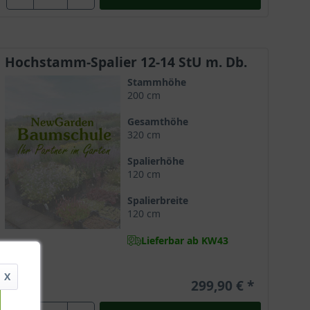
Hochstamm-Spalier 12-14 StU m. Db.
Stammhöhe
200 cm
Gesamthöhe
320 cm
Spalierhöhe
120 cm
Spalierbreite
120 cm
Lieferbar ab KW43
X
299,90 €