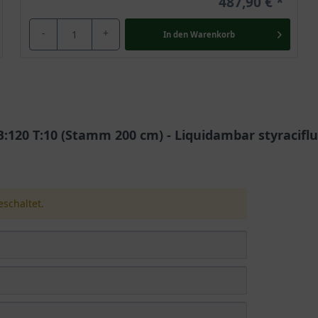
487,90 €
-
+
In den
Warenkorb
120 T:10 (Stamm 200 cm) - Liquidambar styracifl
schaltet.