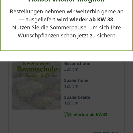
-
+
In den
Warenkorb
Bestellungen nehmen wir weiterhin gerne an
— ausgeliefert wird
wieder ab KW 38
.
Nutzen Sie die Sommerpause, um sich Ihre
Wunschpflanzen schon jetzt zu sichern
Hochstamm-Spalier 16-18 StU m. Db.
Stammhöhe
200 cm
Gesamthöhe
320 cm
Spalierhöhe
120 cm
Spalierbreite
120 cm
Lieferbar ab KW43