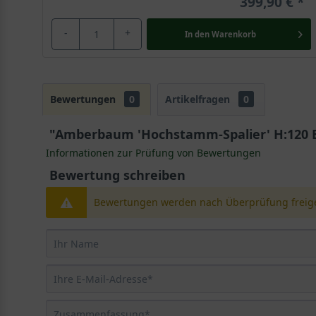
399,90 €
-
+
In den
Warenkorb
Bewertungen
0
Artikelfragen
0
"Amberbaum 'Hochstamm-Spalier' H:120 B:
Informationen zur Prüfung von Bewertungen
Bewertung schreiben
Bewertungen werden nach Überprüfung freige